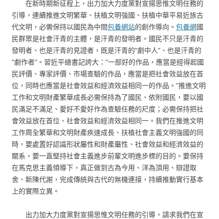
在新時期新征程上，出力加大力度黨對宣揚思惟文明任務的
引導，連續推進文明繁華、扶植文明強國、扶植中華平易近族古
代文明，必需保持以國民為中間
包養網站
的創作導向。
包養網
國
民群眾是社會汗青的主體，是汗青的發明者。國民不只是汗青的
發明者、也是汗青的見證者，既是汗青的“劇中人”、也是汗青的
“劇作者”。習近平總書記誇大：“一部好的作品，應當是經得起國
民評價、專家評價、市場查驗的作品，應當是把社會效益放在首
位，同時也應當是社會效益和經濟效益相同一的作品。”推進文明
工作和文明財產繁華成長必需保持為了國民、依附國民，要以國
民滿足不滿足、愛好不愛好作為查驗任務的尺度；必需保持把社
會效益放在首位、社會效益和經濟效益相同一。我們在推進文明
工作周全繁華和文明財產疾速成長、扶植社會主義文明強國的同
時，要處置好認識形狀屬性和財產屬性、社會效益和經濟效益的
關系，要一直堅持社會主義進步前輩文明進步標的目的。要保持
在馬克思主義領導下，真正做到古為今用、洋為頂用、辯證取
舍、新陳代謝，完成傳統與古代的無機連接，持續推動實行基本
上的實際立異。
出力加大力度黨對宣揚思惟文明任務的引導，請求我們在宣