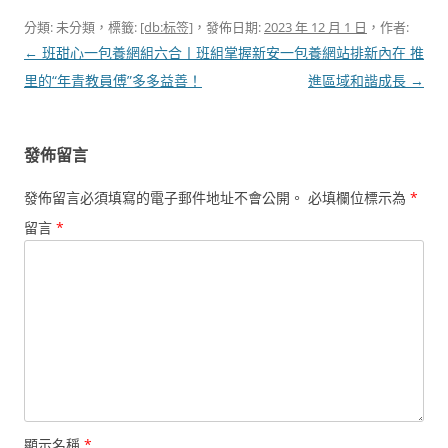
分類: 未分類，標籤:
[db:标签]
，發佈日期:
2023 年 12 月 1 日
，作者:
文
←
班甜心一包養網組六合丨班組
掌握新安一包養網站排新內在 推
章
里的“年青教員傅”多多益善！
進區域和諧成長
→
導
覽
發佈留言
發佈留言必須填寫的電子郵件地址不會公開。
必填欄位標示為
*
留言
*
顯示名稱
*