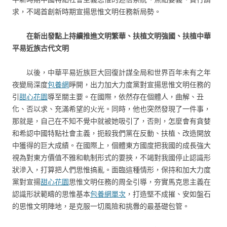
求，不竭首創新時期宣揚思惟文明任務新局勢。
在新出發點上持續推進文明繁華、扶植文明強國、扶植中華
平易近族古代文明
以後，中華平易近族巨大回復計謀全局和世界百年未有之年
夜變局深度
包養網
睜開，出力加大力度黨對宣揚思惟文明任務的
引
甜心花園
導至關主要。在國際，依然存在個體人，曲解、丑
化、否以求、充滿希望的火光。同時，他也突然發現了一件事，
那就是，自己在不知不覺中就被她吸引了，否則，怎麼會有貪婪
和希認中國特點社會主義，扼殺我們黨在反動、扶植、改造開放
中獲得的巨大成績。在國際上，個體東方國度把我國的成長強大
視為對東方價值不雅和軌制形式的要挾，不竭對我國停止認識形
狀滲入，打算把人們思惟搞亂。面臨這種情形，保持和加大力度
黨對宣揚
甜心花園
思惟文明任務的周全引導，夯實馬克思主義在
認識形狀範疇的思惟基本
包養網單次
，打造堅不成摧、安如盤石
的思惟文明陣地，是克服一切風險和挑釁的最基礎包管。