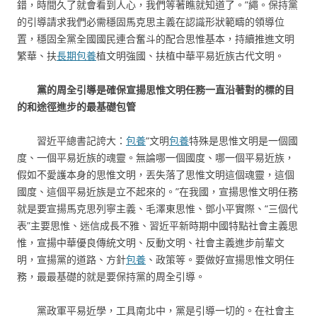
錯，時間久了就會看到人心，我們等著瞧就知道了。”繩。保持黨
的引導請求我們必需穩固馬克思主義在認識形狀範疇的領導位
置，穩固全黨全國國民連合奮斗的配合思惟基本，持續推進文明
繁華、扶
長期包養
植文明強國、扶植中華平易近族古代文明。
黨的周全引導是確保宣揚思惟文明任務一直沿著對的標的目
的和途徑進步的最基礎包管
習近平總書記誇大：
包養
“文明
包養
特殊是思惟文明是一個國
度、一個平易近族的魂靈。無論哪一個國度、哪一個平易近族，
假如不愛護本身的思惟文明，丟失落了思惟文明這個魂靈，這個
國度、這個平易近族是立不起來的。”在我國，宣揚思惟文明任務
就是要宣揚馬克思列寧主義、毛澤東思惟、鄧小平實際、“三個代
表”主要思惟、迷信成長不雅、習近平新時期中國特點社會主義思
惟，宣揚中華優良傳統文明、反動文明、社會主義進步前輩文
明，宣揚黨的道路、方針
包養
、政策等。要做好宣揚思惟文明任
務，最最基礎的就是要保持黨的周全引導。
黨政軍平易近學，工具南北中，黨是引導一切的。在社會主