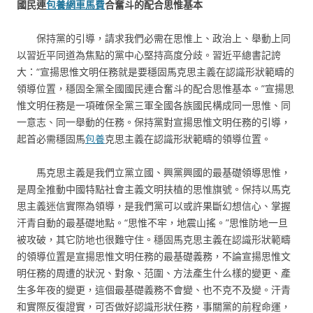
國民連
包養網車馬費
合奮斗的配合思惟基本
保持黨的引導，請求我們必需在思惟上、政治上、舉動上同
以習近平同道為焦點的黨中心堅持高度分歧。習近平總書記誇
大：“宣揚思惟文明任務就是要穩固馬克思主義在認識形狀範疇的
領導位置，穩固全黨全國國民連合奮斗的配合思惟基本。”宣揚思
惟文明任務是一項確保全黨三軍全國各族國民構成同一思惟、同
一意志、同一舉動的任務。保持黨對宣揚思惟文明任務的引導，
起首必需穩固馬
包養
克思主義在認識形狀範疇的領導位置。
馬克思主義是我們立黨立國、興黨興國的最基礎領導思惟，
是周全推動中國特點社會主義文明扶植的思惟旗號。保持以馬克
思主義迷信實際為領導，是我們黨可以或許果斷幻想信心、掌握
汗青自動的最基礎地點。“思惟不牢，地震山搖。”思惟防地一旦
被攻破，其它防地也很難守住。穩固馬克思主義在認識形狀範疇
的領導位置是宣揚思惟文明任務的最基礎義務，不論宣揚思惟文
明任務的周遭的狀況、對象、范圍、方法產生什么樣的變更、產
生多年夜的變更，這個最基礎義務不會變、也不克不及變。汗青
和實際反復證實，可否做好認識形狀任務，事關黨的前程命運，