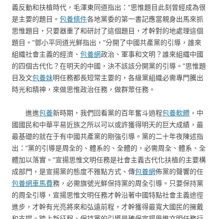
義反動和扶植時代，毛澤東同道指出：“思惟題目此刻曾經成為很
是主要的題目。
包養條件
各地黨委的第一書記應當親身出馬來抓
思惟題目，只要器重了和研討了這個題目，才幹對的地處理這個
題目。”鄧小平同道光鮮指出，“分開了中國共產黨的引導，誰來
組織社會主義的經濟、
包養網
政治、軍事和文明？誰來組織中國
的四個古代化？在明天的中國，決不該該分開黨的引導。”思惟題
目及文
包養妹
明任務都長短常主要的，各級黨組織必需專門騰出
時光和精神，來做思惟政治任務，做群眾任務。
進進
包養
新時期，我們回看黨的百年奮斗過程
包養軟體
，中
國國民和中華平易近族之所以可以或許獲得明天的巨大成績，最
最基礎的就在于有中國共產黨的剛強引導。黨的二十年夜陳述指
出：“黨的引導是周全的、體系的、全體的，必需周全、體系、全
體加以落實。”宣揚思惟文明任務是社會主義古代化扶植的主要構
成部門，是宣揚黨的態度不雅點方式、傳
包養網
佈黨的聲響的任
包養網車馬費
務，必需旗號光鮮保持黨的周全引導。只要保持黨
的周全引導，宣揚思惟文明任務才幹沿著中國特點社會主義途徑
進步，才幹有光亮將來和弘遠前程，才幹獲得最寬大國民的擁戴
和支撐。踏上新征程，保持黨的引導是確保宣揚思惟文明任務行