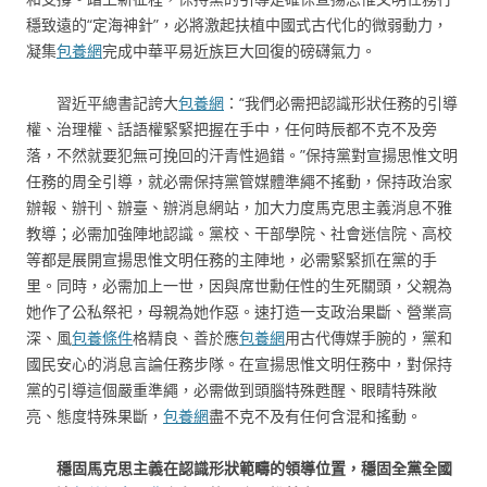
穩致遠的“定海神針”，必將激起扶植中國式古代化的微弱動力，
凝集
包養網
完成中華平易近族巨大回復的磅礴氣力。
習近平總書記誇大
包養網
：“我們必需把認識形狀任務的引導
權、治理權、話語權緊緊把握在手中，任何時辰都不克不及旁
落，不然就要犯無可挽回的汗青性過錯。”保持黨對宣揚思惟文明
任務的周全引導，就必需保持黨管媒體準繩不搖動，保持政治家
辦報、辦刊、辦臺、辦消息網站，加大力度馬克思主義消息不雅
教導；必需加強陣地認識。黨校、干部學院、社會迷信院、高校
等都是展開宣揚思惟文明任務的主陣地，必需緊緊抓在黨的手
里。同時，必需加上一世，因與席世勳任性的生死關頭，父親為
她作了公私祭祀，母親為她作惡。速打造一支政治果斷、營業高
深、風
包養條件
格精良、善於應
包養網
用古代傳媒手腕的，黨和
國民安心的消息言論任務步隊。在宣揚思惟文明任務中，對保持
黨的引導這個嚴重準繩，必需做到頭腦特殊甦醒、眼睛特殊敞
亮、態度特殊果斷，
包養網
盡不克不及有任何含混和搖動。
穩固馬克思主義在認識形狀範疇的領導位置，穩固全黨全國