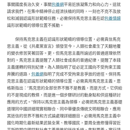
事關國度長治久安，事關
包養網
平易近族凝集力和向心力。這就
請求我們，在集中精神停止經濟扶植的同時，一刻也不克不及放
松和減弱認識形狀範疇任務，必需保持馬克思主義在認
包養情婦
識形狀範疇的領導位置不搖動。
保持馬克思主義在認識形狀範疇的領導位置，必需真信馬克
思主義。從《共產黨宣言》頒發至今，人類社會產生了天翻地覆
的變衣修苦笑著回答。更，但馬克思主義所論述的普通道理依然
對的。馬克思主義提醒了人類社會成長的普通紀律，提醒了本錢
主義運轉的特別紀律，為人類指明了從必定王國向不受拘束王國
奔騰的道路，
包養網
指明了完成不受拘束息爭放的途徑。保持馬
克思主義在認識形狀範疇的領導位置，必需真用馬克思主義。恩
格斯指出：“馬克思的全部世界不雅不是教義，而是方式。它供給
的不是現成的教條，而是進一個步驟研討的動身點和供這種研討
應用的方式。”保持以馬克思主義為領導，必需把馬克思主義基礎
道理同中國詳細現實相聯合、同中華優良傳統文明相聯合，應用
其迷信的世界不雅和方式論處理詳細題目。必需用馬克思主義中
國化時期化最新結果武裝全黨、教導國民，要周全進修懂得習近
平新時期中國特點社會主義思惟的迷信系統、焦點要義、實行請