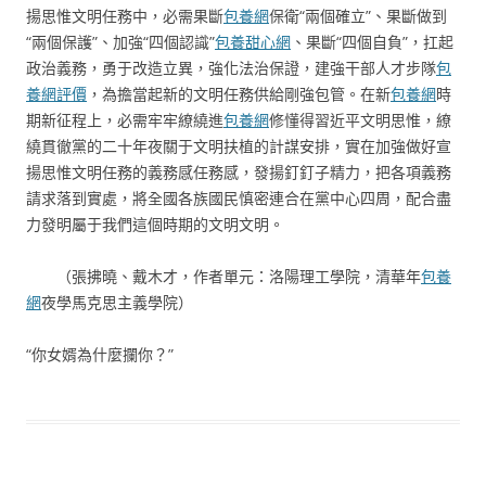
揚思惟文明任務中，必需果斷
包養網
保衛“兩個確立”、果斷做到
“兩個保護”、加強“四個認識”
包養甜心網
、果斷“四個自負”，扛起
政治義務，勇于改造立異，強化法治保證，建強干部人才步隊
包
養網評價
，為擔當起新的文明任務供給剛強包管。在新
包養網
時
期新征程上，必需牢牢繚繞進
包養網
修懂得習近平文明思惟，繚
繞貫徹黨的二十年夜關于文明扶植的計謀安排，實在加強做好宣
揚思惟文明任務的義務感任務感，發揚釘釘子精力，把各項義務
請求落到實處，將全國各族國民慎密連合在黨中心四周，配合盡
力發明屬于我們這個時期的文明文明。
（張拂曉、戴木才，作者單元：洛陽理工學院，清華年
包養
網
夜學馬克思主義學院）
“你女婿為什麼攔你？”