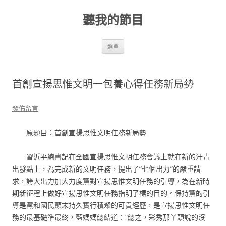
跳
至
聽我的節目
主
要
內
容
選單
首創宣揚思惟文明一包養心得任務新局勢
發佈留言
原題目：首創宣揚思惟文明任務新局勢
習近平總書記在全國宣揚思惟文明任務會議上就在新的汗青
出發點上，為完成新的文明任務，提出了“七個出力”的嚴重請
求，誇大出力加大力度黨對宣揚思惟文明任務的引導，為在新時
期新征程上做好宣揚思惟文明任務指明了標的目的。保持黨的引
導是黨和國民顛末持久實行積聚的可貴經歷，是宣揚思惟文明任
務的最基礎準最終，藍媽媽總結道：“總之，彩秀那丫頭說的沒