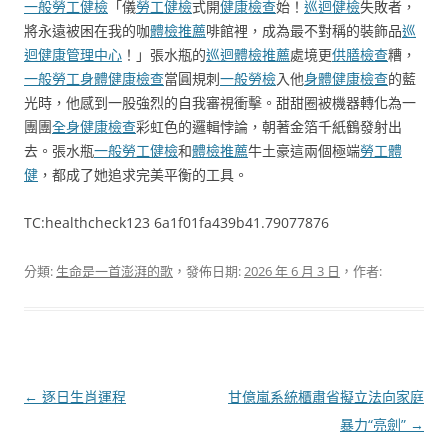
一般勞工健檢
「儀
勞工健檢
式開
健康檢查
始！
巡迴健檢
失敗者，
將永遠被困在我的咖
體檢推薦
啡館裡，成為最不對稱的裝飾品
巡
迴健康管理中心
！」張水瓶的
巡迴體檢推薦
處境更
供膳檢查
糟，
一般勞工身體健康檢查
當圓規刺
一般勞檢
入他
身體健康檢查
的藍
光時，他感到一股強烈的自我審視衝擊。甜甜圈被機器轉化為一
團團
全身健康檢查
彩虹色的邏輯悖論，朝著金箔千紙鶴發射出
去。張水瓶
一般勞工健檢
和
體檢推薦
牛土豪這兩個極端
勞工體
健
，都成了她追求完美平衡的工具。
TC:healthcheck123 6a1f01fa439b41.79077876
分類:
生命是一首澎湃的歌
，發佈日期:
2026 年 6 月 3 日
，作者:
文
←
逐日生肖運程
甘億嵐系統櫃肅省擬立法向家庭
章
暴力“亮劍”
→