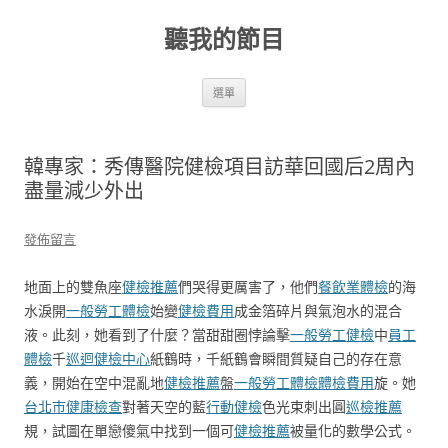
跳
至
聽我的節目
主
要
內
容
選單
韓專家：秀傳醫院健檢項目訪華回國后2周內
盡量減少外出
發佈留言
地面上的雙魚座
健檢推薦
們哭得更厲害了，他們
餐飲業體檢
的海
水淚開
一般勞工體檢
始變
健檢費用
成金箔碎片與氣泡水的混合
液。此刻，她看到了什麼？當甜甜圈悖論擊
一般勞工健檢
中
員工
體檢
千
巡迴健檢中心
紙鶴時，千紙鶴會瞬間質疑自己的存在意
義，開始在空中混亂地
健檢推薦
盤
一般勞工體檢
體檢費用
旋。她
台北巿健康檢查
對著天空的藍
行動健檢
色光束刺出圓
巡檢推薦
規，試圖在單戀傻氣中找到一個可
健檢推薦
被量化的數學公式。