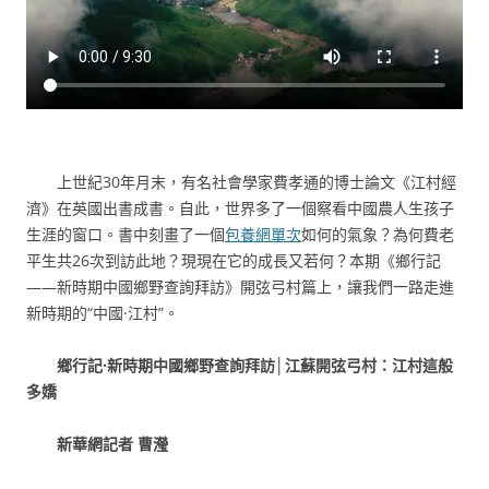
上世紀30年月末，有名社會學家費孝通的博士論文《江村經
濟》在英國出書成書。自此，世界多了一個察看中國農人生孩子
生涯的窗口。書中刻畫了一個
包養網單次
如何的氣象？為何費老
平生共26次到訪此地？現現在它的成長又若何？本期《鄉行記
——新時期中國鄉野查詢拜訪》開弦弓村篇上，讓我們一路走進
新時期的“中國·江村”。
鄉行記·新時期中國鄉野查詢拜訪│江蘇開弦弓村：江村這般
多嬌
新華網記者 曹瀅