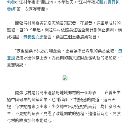
包養
d“江村年夜米”產出地。本年秋天，“江村年夜米
甜心寶貝包
養網
”第一次喜獲豐產。
開弦弓村黨委書記夏志驍告知記者，在曩昔，這里是成片的
蟹塘，自2019年起，開弦弓村依照吳江區全體計劃停止調劑，構
成稻園、
包養甜心網
蟹園、桑園三個重要農業項目。
“恢復稻桑不只為打糧產繭，更要讓漸已消散的桑基魚塘、
包
養網
塘浦圩田保存上去，為此刻的農文旅財產發明新的增加點。”
夏志驍說。
開弦弓村是台灣東邊發財地域鄉村的一個縮影——它曾出生
過中國最早的鄉鎮企業，也“彩首呢？”她疑惑的問道。這五天
裡，每次她醒來引出來，少女總會出現在她的面前。為什麼今天
早上不見她的踪影？見證了改造開放的過程。進進新時期，開弦
弓村的故事加倍牽動聽心。