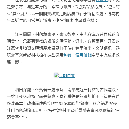
是辦事村平易近本身的。幸福涼茶展、“定勝高”點心展、“種豆得
豆”臭豆腐店……一個個興趣實足的店展 “躲”于街巷深處，既為村
平易近供給日常生涯辦事，也在“鄉味”中尋覓商機；
江村闤闠、村落藏書樓、書法教室、由老倉庫改建而成的文
明會堂，承載著豐盛的處所文明運動，好比，有著兩百年汗青的
江蘇省非物資文明遺產木偶昆曲不時在這里演出。文明傳承、游
玩辦事與新鄉村扶植在這些適用
包養一個月價錢
空間中完成多效
能一體；
長期包養
稻田深處，坐落著一處帶有江南平易近居特點的古代建筑，
一排年夜落地窗里面是餐廳，向外看往是無邊的稻田。這是在舊
廠房基本上改建而成的“江村1936·嘉韶華”餐廳，既合適游客來
“打卡”體驗稻田風景，也是當地村平易近置辦喪事可以選擇的“村
落會客堂”。