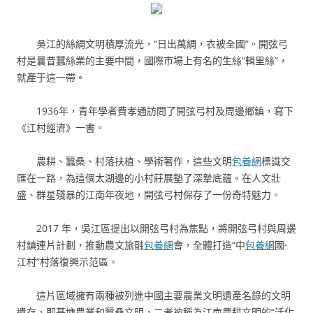
吳江的絲綢文明積厚流光，“日出萬綢，衣被全國”。開弦弓
村是曩昔蠶絲業的主要中間，國際市場上有名的生絲“輯里絲”，
就產于這一帶。
1936年，青年學者費孝通訪問了開弦弓村及周邊鄉鎮，寫下
《江村經濟》一書。
農耕、蠶桑、村落扶植、學術著作，這些文明
包養網
標識交
匯在一路，為這個太湖邊的小村莊展墊了深摯底蘊。在人文壯
盛、群星殘暴的江南年夜地，開弦弓村保存了一份奇特魅力。
2017 年，吳江區提出以開弦弓村為焦點，將開弦弓村與周邊
村鎮連片計劃，推動農文旅融
包養網
會，全體打造“中
包養網
國·
江村”村落復興示范區。
這片區域擁有兩種被列進中國主要農業文明遺產名錄的文明
遺存，即基塘農業和蠶桑文明，二者被稱為江南農耕文明的“活化