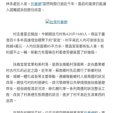
林多處近人家。
包養網
”固然時間已過近千年，面前的風景仍能讓
人感觸感染到那份詩意。
台灣包養網
村支書夏志驍說，今朝開弦弓村有420戶1680人。得益于曩
昔四十多年高速增加積聚下的“家底”，村平易近人均可安排支出
跨越4萬元，人均住房面積85平方米。簡直家家都有私人車，有
的還不止一輛，新動力充電樁在村委會旁邊裝置了好幾個。
扶植宜居宜業和美村落，是周全推動村落復興、走向農業鄉
村古代化的必定之路。近年來，蘇南鄉村先后實行了新鄉村扶
植、城鄉一體化成長等主要舉動，連續推動鄉村人居周遭的狀況
改革。開弦弓村的村道硬化、排污管網等公共舉措措施扶植基礎
齊全。經由過程清淤河流、綠化醜化等一系列周遭的狀況整治工
程，改良了村表裡生態周遭的狀況，進步了村平易近生涯東西的
品質。
在現在的開弦弓村，公共文明空間是辦事游客
包養網
的，更