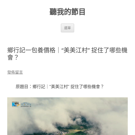
跳
至
聽我的節目
主
要
內
容
選單
鄉行記一包養價格｜“美美江村” 捉住了哪些機
會？
發佈留言
原題目：鄉行記｜“美美江村” 捉住了哪些機會？