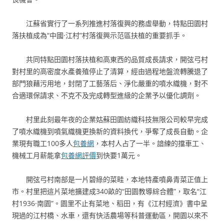
江蘇省實行了一系列推進村落復興的務虛舉動，特點田園村
落扶植成為“中國·江村”村落復興示范區扶植的重要抓手。
共同特點田園村落扶植和高東西的品質成長請求，開弦弓村
對村里的高密度水產養殖停止了清算，經由過程地盤流轉騰退了
部門狼藉污用地，封閉了工藝落后、淨化嚴重的噴水織機，對不
合適環保請求、不克不及完成轉型進級的企業予以優化調劑。
村里此刻最年夜的企業姑蘇田園紡織科技無限公司較早完成
了噴水織機到噴氣織機更換新的資料換代，爭奪了成長自動。企
業現有職工100多人
包養網
，本村人占了一半。諳練的擋車工、
機械工月薪能拿
包養網評價
到快要1萬元。
開弦弓村南部是一片碧綠的菜畦，本地特產噴鼻青菜正值上
市。村里把這片菜地擴建成340畝的“田園教導綜合體”，取名“江
村1936·南園”。園里不止有菜地、稻田，有《江村經濟》書中呈
現過的江村橋、水車，還有快活農場等科普運動區，開園以來不