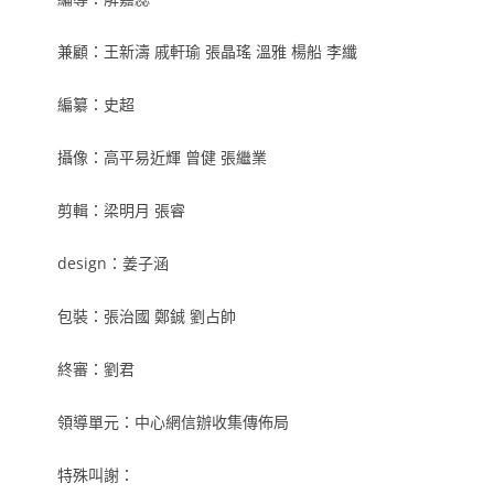
兼顧：王新濤 戚軒瑜 張晶瑤 溫雅 楊船 李纖
編纂：史超
攝像：高平易近輝 曾健 張繼業
剪輯：梁明月 張睿
design：姜子涵
包裝：張治國 鄭鋮 劉占帥
終審：劉君
領導單元：中心網信辦收集傳佈局
特殊叫謝：