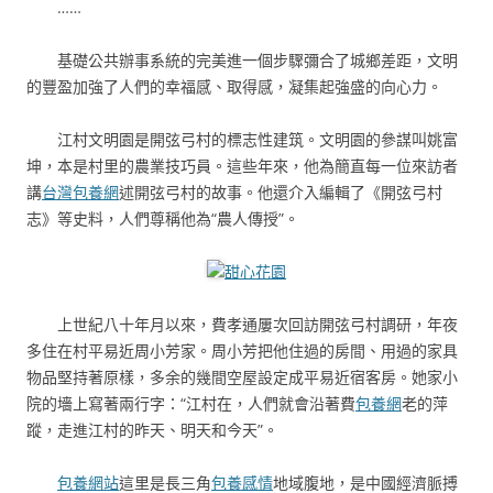
……
基礎公共辦事系統的完美進一個步驟彌合了城鄉差距，文明
的豐盈加強了人們的幸福感、取得感，凝集起強盛的向心力。
江村文明園是開弦弓村的標志性建筑。文明園的參謀叫姚富
坤，本是村里的農業技巧員。這些年來，他為簡直每一位來訪者
講
台灣包養網
述開弦弓村的故事。他還介入編輯了《開弦弓村
志》等史料，人們尊稱他為“農人傳授”。
甜心花園
上世紀八十年月以來，費孝通屢次回訪開弦弓村調研，年夜
多住在村平易近周小芳家。周小芳把他住過的房間、用過的家具
物品堅持著原樣，多余的幾間空屋設定成平易近宿客房。她家小
院的墻上寫著兩行字：“江村在，人們就會沿著費
包養網
老的萍
蹤，走進江村的昨天、明天和今天”。
包養網站
這里是長三角
包養感情
地域腹地，是中國經濟脈搏