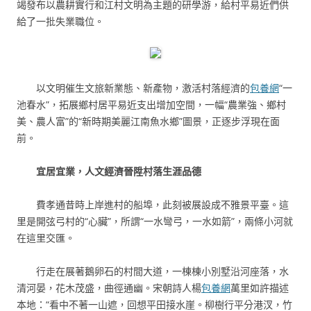
竭發布以農耕實行和江村文明為主題的研學游，給村平易近們供
給了一批失業職位。
以文明催生文旅新業態、新產物，激活村落經濟的
包養網
“一
池春水”，拓展鄉村居平易近支出增加空間，一幅“農業強、鄉村
美、農人富”的“新時期美麗江南魚水鄉”圖景，正逐步浮現在面
前。
宜居宜業，人文經濟晉陞村落生涯品德
費孝通昔時上岸進村的船埠，此刻被展設成不雅景平臺。這
里是開弦弓村的“心臟”，所謂“一水彎弓，一水如箭”，兩條小河就
在這里交匯。
行走在展著鵝卵石的村間大道，一棟棟小別墅沿河座落，水
清河晏，花木茂盛，曲徑通幽。宋朝詩人楊
包養網
萬里如許描述
本地：“看中不著一山遮，回想平田接水崖。柳樹行平分港汊，竹