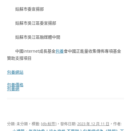
姑蘇市委宣揚部
姑蘇市吳江區委宣揚部
姑蘇市吳江區融媒體中間
中國internet成長基金
包養
會中國正能量收集傳佈專項基金
贊助支撐項目
包養網站
包養價格
包養網
分類: 未分類，標籤:
[db:标签]
，發佈日期:
2023 年 12 月 11 日
，作者: