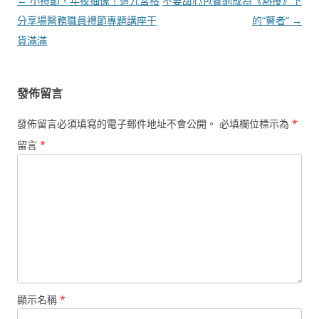
文
←
小禮節，年夜抽像！這九宮格
不要甜心包養網成為《熱搜》下
章
分享場醫務職員禮節專題講座干
的“瞽者”
→
導
貨滿滿
覽
發佈留言
發佈留言必須填寫的電子郵件地址不會公開。
必填欄位標示為
*
留言
*
顯示名稱
*