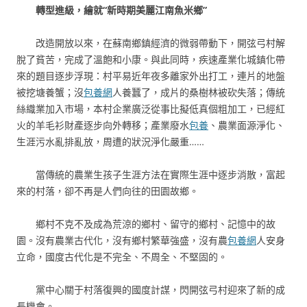
轉型進級，繪就“新時期美麗江南魚米鄉”
改造開放以來，在蘇南鄉鎮經濟的微弱帶動下，開弦弓村解
脫了貧苦，完成了溫飽和小康。與此同時，疾速產業化城鎮化帶
來的題目逐步浮現：村平易近年夜多離家外出打工，連片的地盤
被挖塘養蟹；沒
包養網
人養蠶了，成片的桑樹林被砍失落；傳統
絲織業加入市場，本村企業廣泛從事比擬低真個粗加工，已經紅
火的羊毛衫財產逐步向外轉移；產業廢水
包養
、農業面源淨化、
生涯污水亂排亂放，周遭的狀況淨化嚴重……
當傳統的農業生孩子生涯方法在實際生涯中逐步消散，富起
來的村落，卻不再是人們向往的田園故鄉。
鄉村不克不及成為荒涼的鄉村、留守的鄉村、記憶中的故
園。沒有農業古代化，沒有鄉村繁華強盛，沒有農
包養網
人安身
立命，國度古代化是不完全、不周全、不堅固的。
黨中心關于村落復興的國度計謀，閃開弦弓村迎來了新的成
長機會。