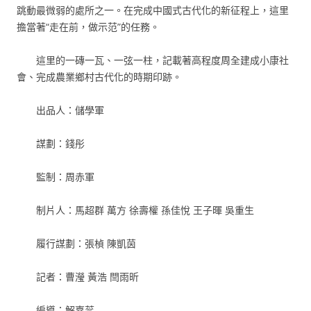
跳動最微弱的處所之一。在完成中國式古代化的新征程上，這里
擔當著“走在前，做示范”的任務。
這里的一磚一瓦、一弦一柱，記載著高程度周全建成小康社
會、完成農業鄉村古代化的時期印跡。
出品人：儲學軍
謀劃：錢彤
監制：周赤軍
制片人：馬超群 萬方 徐壽權 孫佳悅 王子暉 吳重生
履行謀劃：張楨 陳凱茵
記者：曹瀅 黃浩 閆雨昕
編導：解嘉蕊