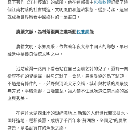
寫下著作《江村經濟》的處所。他在這部書中
包養軟體
記錄了這
個江南村落的社會構造、文明風俗和經濟狀態。從那時起，這里
就成為世界察看中國鄉村的一扇窗口。
賡續文脈，為村落復興注進新動
包養網
能
農耕文明、水鄉風采，依靠著年夜大都中國人的鄉愁，早已
融進中華優良傳統文明之中。
沿姑蘇灣一路南下看著站在自己面前乞討的兒子，還有一向
從容不迫的兒媳婦，裴母沉默了一會兒，最後妥協的點了點頭，
不過是有條件的。，郊野與河流犬牙交錯，城市與村落的風景幾
無差異，平疇沃野，白墻黛瓦，讓人禁不住感嘆這江南水鄉的富
庶與秀美。
在這片太湖西北岸的湖網濕地上,勤奮的人們世代開渠排水、
圍圩造地，種稻養蠶，成績了千百年來“蘇湖熟、全國足”的農業
盛景，是名副實在的魚米之鄉。