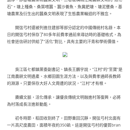
石”。塘上種桑、桑葉喂蠶、蠶沙養魚、魚糞肥塘、塘泥壅桑，基
塘農業及衍生出的蠶桑文明表現了生態農業輪迴的不雅念。
開弦弓村還被列進住建部等部分認定的中國傳統村名錄。本
日的開弦弓村保存了80多年前費孝通前來尋訪時的基礎格式，為
社會迷信研討供給了“活化”對比，具有主要的汗青和學術價值。
吳江區七都鎮黨委副書記、鎮長王鵬宇說，“江村”的“至寶”是
江南農耕文明遺產、水鄉田園生涯方法，以及與費孝通師長教師
的淵源。只要保存大好人文周遭的狀況，“江村”才有根。
賡續文脈，活化傳承，讓優良傳統文明融進村落復興，必將
為村落成長注進新動能。
初冬時節，稻田收割終了，田野重回沉靜。開弦弓村北面有
一片高尺度農田，面積年夜約350畝。這是開弦弓村的優質bran