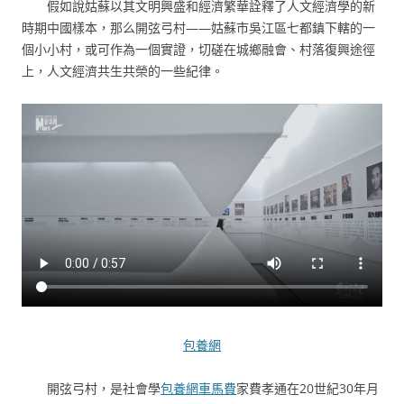
假如說姑蘇以其文明興盛和經濟繁華詮釋了人文經濟學的新
時期中國樣本，那么開弦弓村——姑蘇市吳江區七都鎮下轄的一
個小小村，或可作為一個實證，切磋在城鄉融會、村落復興途徑
上，人文經濟共生共榮的一些紀律。
包養網
開弦弓村，是社會學
包養網車馬費
家費孝通在20世紀30年月