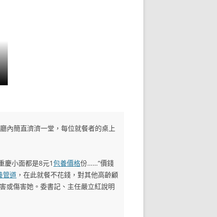
廳內簡直濟濟一堂，每位就餐者的桌上
重慶小面都是8元1
包養價格
份……“價錢
養管道
，在此就餐不花錢，對其他高齡顧
傷害或傷害她。委書記、主任嚴立紅說明