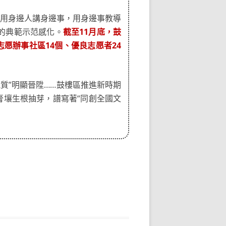
“用身邊人講身邊事，用身邊事教導
的典範示范感化。
截至11月底，鼓
志愿辦事社區14個、優良志愿者24
質”明顯晉陞……鼓樓區推進新時期
膏壤生根抽芽，譜寫著“同創全國文