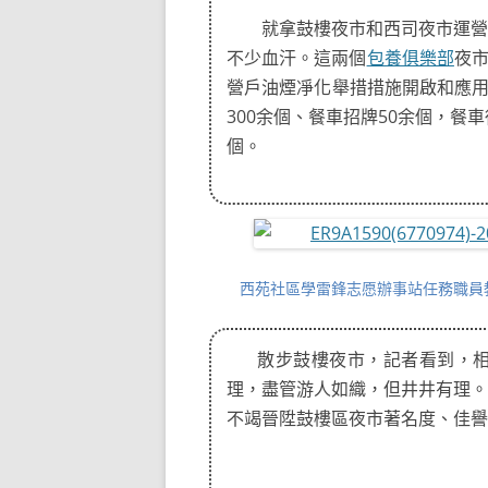
就拿鼓樓夜市和西司夜市運營
不少血汗。這兩個
包養俱樂部
夜
營戶油煙凈化舉措措施開啟和應
300余個、餐車招牌50余個，餐車
個。
西苑社區學雷鋒志愿辦事站任務職員
散步鼓樓夜市，記者看到，
理，盡管游人如織，但井井有理。
不竭晉陞鼓樓區夜市著名度、佳譽