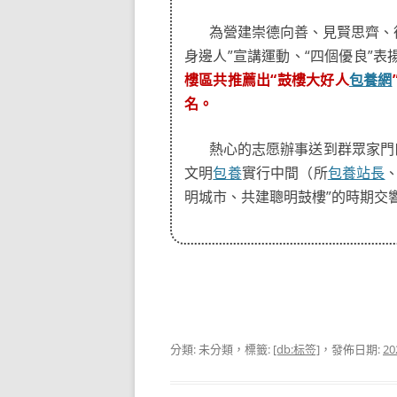
為營建崇德向善、見賢思齊、
身邊人”宣講運動、“四個優良”
樓區共推薦出“鼓樓大好人
包養網
名。
熱心的志愿辦事送到群眾家門
文明
包養
實行中間（所
包養站長
明城市、共建聰明鼓樓”的時期交
分類: 未分類，標籤:
[db:标签]
，發佈日期:
20