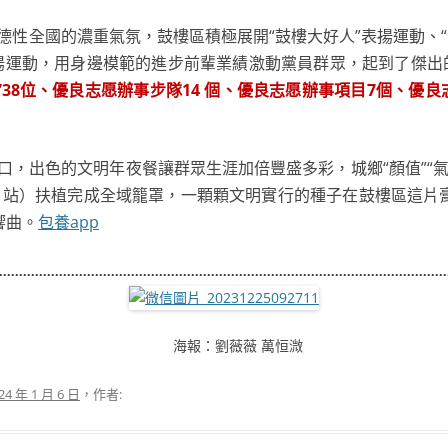
德性全國的濃重氣氛，鼓樓區積極展開“鼓樓大好人”表揚運動、
表揚運動，用身邊模範的進步前輩業績激動黨員群眾，起到了傑出
”38位、優良志愿辦事步隊14 個、優良志愿辦事項目7個、優良
口，出色的文明年夜餐讓群眾生涯加倍豐盛多彩，城鄉“顏值”“氣
、站）扶植完成全域籠罩，一顆顆文明實行的種子在鼓樓區這片
響曲。
包養app
海報：劉薇薇 萬恒溦
24 年 1 月 6 日
，作者: