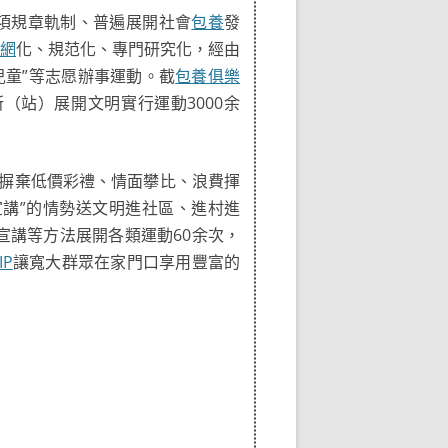
項規章軌制、普遍展開社會
包養
發
網
化、規范化、專門研究化，經由
守兒童”等志愿辦事運動。截
包養俱樂
（站）展開文明實行運動3000余
摒棄低價彩禮、情面攀比、浪費揮
講”的情勢送文明進社區、進村進
講等方法展開各類運動60余次，
IP
讓寬大群眾在家門口享用豐富的