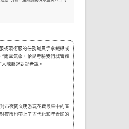
束服或環衛服的任務職員手拿鐵鍬或
。“雨雪氣象，恰是考驗我們城管體
任人陳鵬起對記者說。
封市夜間文明游玩花費最集中的區
開封夜市也帶上了古代化和年青態的