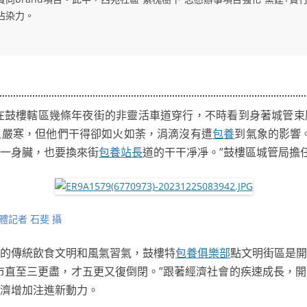
沾染力。
車在鼓樓轄區幾條年夜街的非靈活車道穿行，不時看到身著城管
象嚴寒，但他們干得卻如火如荼，涓滴沒有遭
包養
到氣象的影響
一身臟，也要換來街
包養站長
道的干干凈凈。”鼓樓區城管局擔
記者 石斐 攝
的傳統飲食文明和風氣習氣，鼓樓特
包養俱樂部
點文明街區是開
市直至三更盡，才五更又復倒閉。”跟著經濟社會的疾速成長，
經濟增加注進新動力。