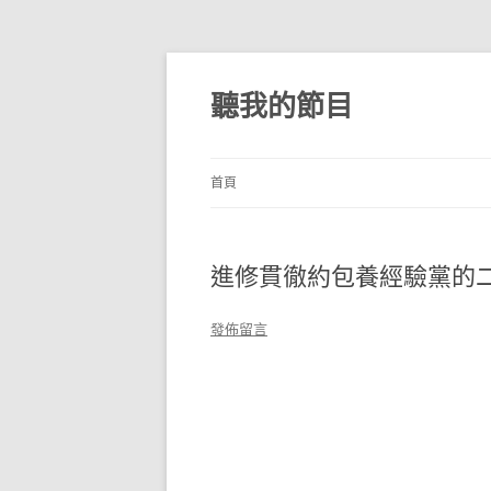
跳
至
主
聽我的節目
要
內
容
首頁
進修貫徹約包養經驗黨的二
發佈留言