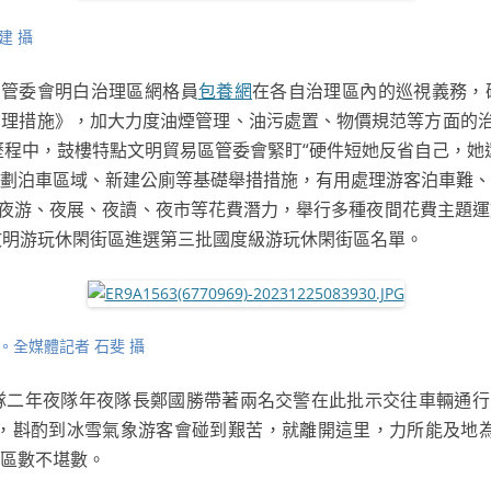
建 攝
區管委會明白治理區網格員
包養網
在各自治理區內的巡視義務，
理措施》，加大力度油煙管理、油污處置、物價規范等方面的治
過歷程中，鼓樓特點文明貿易區管委會緊盯“硬件短她反省自己，她
劃泊車區域、新建公廁等基礎舉措措施，有用處理游客泊車難、
夜游、夜展、夜讀、夜市等花費潛力，舉行多種夜間花費主題運
文明游玩休閑街區進選第三批國度級游玩休閑街區名單。
全媒體記者 石斐 攝
警支隊二年夜隊年夜隊長鄭國勝帶著兩名交警在此批示交往車輛通行
日，斟酌到冰雪氣象游客會碰到艱苦，就離開這里，力所能及地
樓區數不堪數。