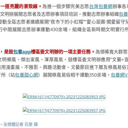
中一道亮麗的景致線。
為進一個步驟完美志愿
台灣包養網
辦事各
文明辦展開志愿者及志愿辦事項目培訓，推動志愿辦事組織
包養
隊，發動全區志愿者連續展開“夜市下的小紅帽”“愛心苗圃·關愛留
中間展開志愿辦事運動430余場，組織全區新時期文明實行所
，是鼓
包養app
樓區委文明辦的一項主要任務。
為領導寬大群眾
明鄉風、傑出家風、渾厚風氣，鼓樓區委文明辦應用“文藝+宣
用漫畫展、不雅影、興趣活動會、文藝節目進下層及移風易俗宣
行所（站
包養甜心網
）展開移風易俗相干運動350余場，
包養網V
全媒體記者 石斐 攝