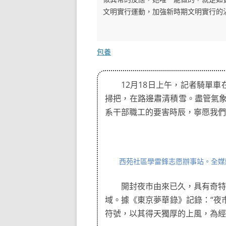
文明實行運動，加強新時期文明實行的
包養
12月18日上午，記者騎單
掃把，在路邊肅清積雪。盡管氣
系干部職工的要害時辰，寧愿我們
西苑社區學雷鋒志愿辦事站。全媒體
開封夜市由來已久，具有奇特
域。據《東京夢華錄》記錄：“夜
符號，以其得天獨厚的上風，為