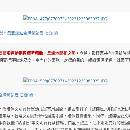
況。
包養網站
全媒體記者 石斐 攝
使該項運動到達精準精緻，呈遍地開花之勢。
今朝，鼓樓區共有1個新時
文明實行運動定尺度、定內在的事務、定標的目的，組織領導街道、社區下
媒體記者 石斐 攝
，為確保文明實行運動扎實有用展開，該區制訂了《鼓樓區文明實行運動
結考察，晉陞文明實行所站組織才能，確保宣揚後果。同時，鼓樓區委文明
辦事你我他”“熱落日”等文明實行蔡修鬆了口氣。總之，把小姐姐完好的送
向brand項目。此中，西苑社區“紫槐樹下”志愿辦事項目強化“黨建+實