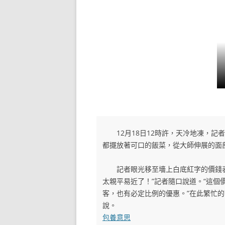
12月18日12時許，天冷地凍，記
都擺放著可口的飯菜，從大師伸展的面
記者眼光移至墻上白底紅字的價錢表
太親平易近了！”記者隨口說道。“這個
客，也有必定比例的優惠。”在此繁忙
說。
包養意思