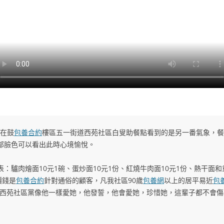
者在鼓
包養合約
樓區五一街道西苑社區白叟助餐點看到的是另一番氣象，餐
部臉色可以看出此時心境愉悅。
：驢肉燴面10元1碗、蛋炒面10元1份、紅燒牛肉面10元1份、熱干面和
價錢是
包養合約
針對通俗的顧客，凡我社區90歲
包養網
以上的居平易近
包
的西苑社區黨像他一樣愛她，他發誓，他會愛她，珍惜她，這輩子都不會