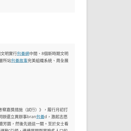
期文明實行
包養網
中間、8個新時期文明
層所站
包養故事
完美組織系統、周全展
考察嘉獎措施（試行）》，履行月初打
辦還立異辦事bran
包養
d，激起志愿
回聽芳園，然後先過這一關。至於女士看
行運動”引領，連續展開群眾膾炙人口的