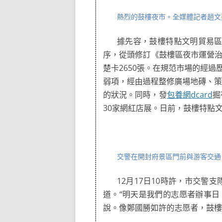
熱烈的鼓樓夜市。全媒體記者趙文
據先容，鼓樓特點文明貿易
序，從頭修訂《鼓樓區夜市運營治
楚卡2650張。在規范市場的經
弱項，經由過程整修廣場地磚、策
的狀況。同時，發
包養網dcard
掘
30家網紅店展。日前，鼓樓特點
交警在開封府景區門前與游客交通。
12月17日10時許，市交
道。“明天是我們的志愿者辦事
說。像鄭國勝如許的志愿者，鼓