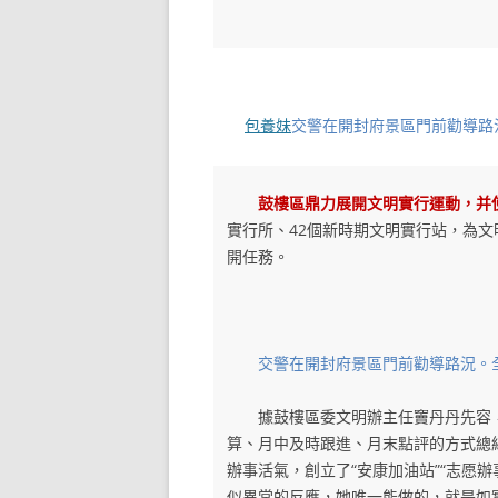
包養妹
交警在開封府景區門前勸導路
鼓樓區鼎力展開文明實行運動，并
實行所、42個新時期文明實行站，為
開任務。
交警在開封府景區門前勸導路況。全
據鼓樓區委文明辦主任竇丹丹先容
算、月中及時跟進、月末點評的方式總
辦事活氣，創立了“安康加油站”“志愿
似異常的反應，她唯一能做的，就是如實