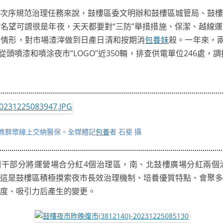
次序規范治理任務來說，鼓樓區委文明辦和鼓樓區城管局、鼓樓
市名望可謂很是年夜，天天都要對“三防”舉措措施、保潔、越線
用情形，對市場渣滓做到日產日清和按期消
包養妹
殺。一年來，兩
從頭噴漆和噴涂夜市“LOGO”近350輛，排查供電單位246處，
教群眾線上交納醫保。全媒體記
包養
者 石斐 攝
相干部分將運營場合分紅4個治理區，南、北鼓樓廣場分紅兩個
這是鼓樓區積極摸索夜市長效治理機制、培養優質特點、會聚多
度、吸引力后產生的變更。