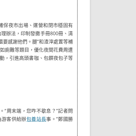
確保夜市出場、運營和閉市穩固有
理辦法，印制發撒手冊800冊、清
還要感謝他們。腿”和渣滓處置等補
如廁難等題目，優化夜間花費周遭
動，引進高頭書咖、包饌夜包子等
。“周末端，您咋不歇息？”記者問
為游客供給辦
包養站長
事。”鄭國勝