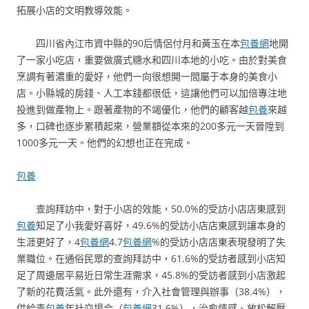
拓展小店的文明教導效能。
四川省內江市資中縣的90后情侶付月和黃玉在本
包養網
地開
了一家小吃店，重要做廣式糖水和四川本地的小吃。由於對美食
烹調有著濃重的愛好，他們一向很想開一間屬于本身的美食小
店。小縣城的房錢、人工本錢都很低，這讓他們可以加倍專注地
投進到做產物上。跟著產物的不竭優化，他們的顧客越
包養
來越
多，口碑也逐步累積起來，營業額從本來的200多元一天晉陞到
1000多元一天。他們的幻想也正在完成。
包養
查詢拜訪中，對于小店的效能，50.0%的受訪小店店東感到
包養
知足了小我愛好喜好，49.6%的受訪小店店東感到讓本身的
生涯更好了，4
包養網
4.7
包養網
%的受訪小店店東表現發明了失
業職位。在通俗民眾的查詢拜訪中，61.6%的受訪者感到小店知
足了周邊居平易近日常生涯需求，45.8%的受訪者感到小店激起
了新的花費活氣。此外還有，介入社會管理與辦事（38.4%），
供給青
包養
年社交場合（
包養網
31.6%），治愈情感、放松解壓