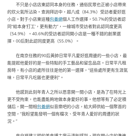
不只是小店店東認同本身的任務，通俗民眾也正被小店帶來
的炊火氣所沾染。查詢拜訪中，超八成（84.3%）受訪者愛好逛
小店。對于小店東這種
包養網
個人工作選擇，50.7%的受訪者認
同“給本身‘打工’，更有動力”，一線城市受訪者對此認同度更高
（54.9%）。40.6%的受訪者認同開小店是一種不錯的創業選
擇，00后對此認同度更高（55.0%）。
在南京任務的90后黃帥日常平凡愛好逛周邊的一些小店，最
能提起他愛好的是一些特點的手工藝品和留念品店。日常平凡租
房時，有小店的處所往往是他的第一選擇，“這些處所更有生涯氣
味，日常平凡吃飯也更便利”。
他感到此刻年青人之所以愿意開一間小店，是為了在時光上
更不受拘束，也能盡能夠地做本身愛好的事。他想等有了必定積
儲后，開一間相
包養網
似音樂吧的小店，給大師供給一個聚首的
空間，“我盼望能發明一個有檔次、受年青人愛好的周遭的狀
況。”
來自福建三明的美食博主廖元清則感到，現在開小店的準進