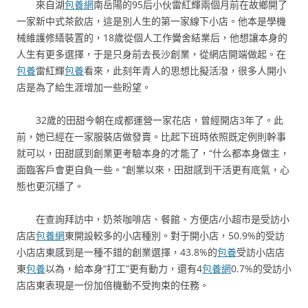
來自湖
包養網
南岳陽的95后小伙雷紅輝兩個月前在故鄉開了
一家新中式茶飲店，這是別人生的第一家線下小店。他本是學機
械維護修繕裝置的，18歲從個人工作黌舍結業后，他想讓本身的
人生有更多選擇，于是只身前去長沙創業，從網店開端做起。在
包養
雷紅輝
包養
看來，此刻年青人的思想比擬活潑，很多人開小
店是為了給生涯增加一些盼望。
32歲的田甜今朝在成都運營一家花店，曾經開店3年了。此
前，她已經在一家服裝店做發賣。比起下班時依照既定例則幹事
就可以，田甜感到創業更考驗本身的才能了，“什么都本身做主，
面臨客戶會更自負一些。”創業以來，田甜感到干活更有底氣，心
態也更沉穩了。
在查詢拜訪中，奶茶咖啡店、餐館、方便店/小超市是受訪小
店店
包養網
東開設較多的小店種別。對于開小店，50.9%的受訪
小店店東感到是一種不錯的創業選擇，43.8%的
包養
受訪小店店
東
包養
以為，給本身“打工”更有動力，還有4
包養網
0.7%的受訪小
店店東表現是一份加倍機動不受拘束的任務。