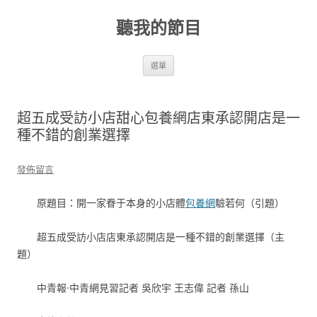
跳
至
聽我的節目
主
要
內
容
選單
超五成受訪小店甜心包養網店東承認開店是一
種不錯的創業選擇
發佈留言
原題目：開一家眷于本身的小店體
包養網
驗若何（引題）
超五成受訪小店店東承認開店是一種不錯的創業選擇（主
題）
中青報·中青網見習記者 吳欣宇 王志偉 記者 孫山