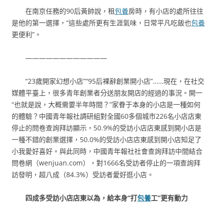
在南京任務的90后黃帥說，租
包養
房時，有小店的處所往往
是他的第一選擇，“這些處所更有生涯氣味，日常平凡吃飯也
包養
更便利”。
————————————
“23歲開家幻想小店”“95后裸辭創業開小店”……現在，在社交
媒體平臺上，很多青年創業者分送朋友開店的經過的事況。開一
“也就是說，大概需要半年時間？”家眷于本身的小店是一種如何
的體驗？中國青年報社調研組對全國60多個城市226名小店店東
停止的問卷查詢拜訪顯示，50.9%的受訪小店店東感到開小店是
一種不錯的創業選擇，50.0%的受訪小店店東感到開小店知足了
小我愛好喜好。與此同時，中國青年報社社會查詢拜訪中間結合
問卷網（wenjuan.com），對1666名受訪者停止的一項查詢拜
訪發明，超八成（84.3%）受訪者愛好逛小店。
四成多受訪小店店東以為，給本身“打
包養
工”更有動力