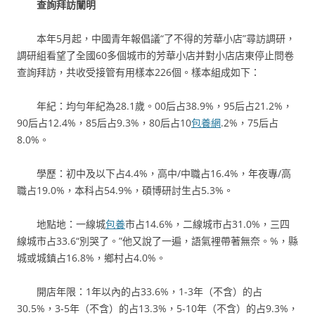
查詢拜訪闡明
本年5月起，中國青年報倡議“了不得的芳華小店”尋訪調研，
調研組看望了全國60多個城市的芳華小店并對小店店東停止問卷
查詢拜訪，共收受接管有用樣本226個。樣本組成如下：
年紀：均勻年紀為28.1歲。00后占38.9%，95后占21.2%，
90后占12.4%，85后占9.3%，80后占10
包養網
.2%，75后占
8.0%。
學歷：初中及以下占4.4%，高中/中職占16.4%，年夜專/高
職占19.0%，本科占54.9%，碩博研討生占5.3%。
地點地：一線城
包養
市占14.6%，二線城市占31.0%，三四
線城市占33.6“別哭了。”他又說了一遍，語氣裡帶著無奈。%，縣
城或城鎮占16.8%，鄉村占4.0%。
開店年限：1年以內的占33.6%，1-3年（不含）的占
30.5%，3-5年（不含）的占13.3%，5-10年（不含）的占9.3%，