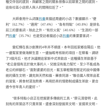
種交伴侶的感到，與顧客之間的關系很像以前鄰里之間的感到。
這些社區小店把人與人的間隔拉近了。”
大師會用什么詞匯
包養
來描述周邊的小店？數據顯示，“便
利”（62.7%）、“適用”（47.4%）、“各有特點”（40.8%）是排名
前三的要害詞，除此之外，“有炊火氣”（40.6%）、“生涯的一部
門
包養
”（35.7%）也是受訪者描述小店
包養
的重要要害詞。
雷紅輝在長沙創業的4年并不順遂，本年回抵家鄉岳陽后，他
一邊幫家里做海鮮生意，一邊抽暇考核新的項目，在察看、調研
了3個月后，他才決議開這家新中式茶飲店。這種攝生茶飲基于
“老公是個有志於做大事的人，兒媳沒有能力幫忙，至少不能成為
老公的絆腳石。”面對婆婆的目光，藍玉華輕聲而堅定的說中國傳
統的攝生文明，講究與天然和諧、藥食同源。“聯合國人喫茶品茗
的習氣，將食材浸泡熬煮，再用奶茶的情勢制成攝生茶飲，更合
適今世年青人的愛好。”
“很多特點小店正在挖掘更多傳統的工具。”廖元清發明，此
刻有的茶葉店不只賣茶葉，還會深刻發掘茶文明、宣揚茶文明，