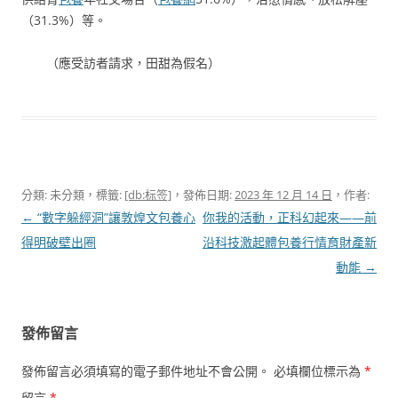
（31.3%）等。
（應受訪者請求，田甜為假名）
分類: 未分類，標籤:
[db:标签]
，發佈日期:
2023 年 12 月 14 日
，作者:
文
←
“數字躲經洞”讓敦煌文包養心
你我的活動，正科幻起來——前
章
得明破壁出圈
沿科技激起體包養行情育財產新
導
動能
→
覽
發佈留言
發佈留言必須填寫的電子郵件地址不會公開。
必填欄位標示為
*
留言
*