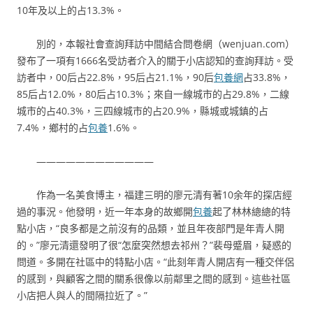
10年及以上的占13.3%。
別的，本報社會查詢拜訪中間結合問卷網（wenjuan.com）
發布了一項有1666名受訪者介入的關于小店認知的查詢拜訪。受
訪者中，00后占22.8%，95后占21.1%，90后
包養網
占33.8%，
85后占12.0%，80后占10.3%；來自一線城市的占29.8%，二線
城市的占40.3%，三四線城市的占20.9%，縣城或城鎮的占
7.4%，鄉村的占
包養
1.6%。
————————————
作為一名美食博主，福建三明的廖元清有著10余年的探店經
過的事況。他發明，近一年本身的故鄉開
包養
起了林林總總的特
點小店，“良多都是之前沒有的品類，並且年夜部門是年青人開
的。”廖元清還發明了很“怎麼突然想去祁州？”裴母蹙眉，疑惑的
問道。多開在社區中的特點小店。“此刻年青人開店有一種交伴侶
的感到，與顧客之間的關系很像以前鄰里之間的感到。這些社區
小店把人與人的間隔拉近了。”