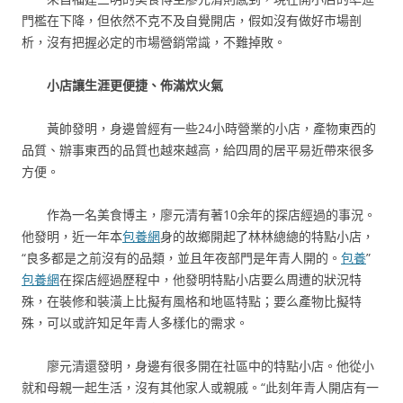
門檻在下降，但依然不克不及自覺開店，假如沒有做好市場剖
析，沒有把握必定的市場營銷常識，不難掉敗。
小店讓生涯更便捷、佈滿炊火氣
黃帥發明，身邊曾經有一些24小時營業的小店，產物東西的
品質、辦事東西的品質也越來越高，給四周的居平易近帶來很多
方便。
作為一名美食博主，廖元清有著10余年的探店經過的事況。
他發明，近一年本
包養網
身的故鄉開起了林林總總的特點小店，
“良多都是之前沒有的品類，並且年夜部門是年青人開的。
包養
”
包養網
在探店經過歷程中，他發明特點小店要么周遭的狀況特
殊，在裝修和裝潢上比擬有風格和地區特點；要么產物比擬特
殊，可以或許知足年青人多樣化的需求。
廖元清還發明，身邊有很多開在社區中的特點小店。他從小
就和母親一起生活，沒有其他家人或親戚。“此刻年青人開店有一