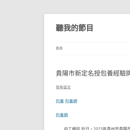
跳
至
主
聽我的節目
要
內
容
首頁
貴陽市新定名授包養經驗
發佈留言
包養
包養網
包養網
中工網訊 近日
，2023年貴州市貴