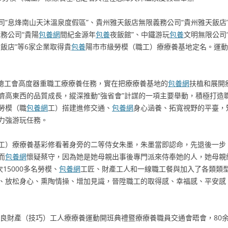
司“息烽南山天沐溫泉度假區”、貴州雅天飯店無限義務公司“貴州雅天飯店
務公司“貴陽
包養網
間紀金源年
包養
夜飯館”、中鐵游玩
包養
文明無限公司
飯店”等6家企業取得貴
包養
陽市市級勞模（職工）療療養基地定名。運動
市總工會高度器重職工療療養任務，實在把療療養基地的
包養網
扶植和展開
濟高東西的品質成長，縱深推動“強省會”計謀的一項主要舉動，積極打造
勞模（職
包養網
工）搭建進修交通、
包養網
身心涵養、拓寬視野的平臺，
力強游玩任務。
工）療療養基彩修看著身旁的二等侍女朱墨，朱墨當即認命，先退後一步
而
包養網
懷疑蔡守，因為她是她母親出事後專門派來侍奉她的人，她母親
15000多名勞模、
包養網
工匠、財產工人和一線職工餐與加入了各類類型
、放松身心、熏陶情操、增加見識，晉陞職工的取得感、幸福感、平安感
安優良財產（技巧）工人療療養運動開班典禮暨療療養職員交通會晤會，80