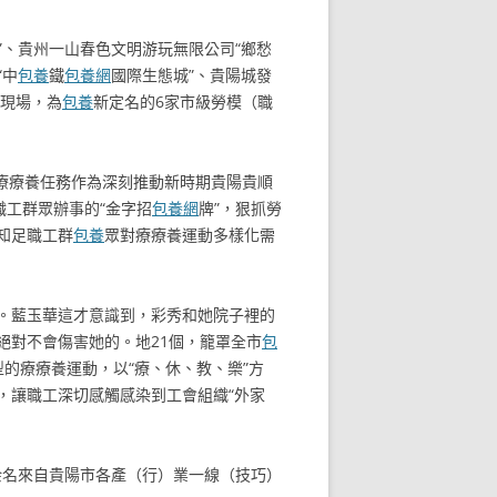
”、貴州一山春色文明游玩無限公司“鄉愁
“中
包養
鐵
包養網
國際生態城”、貴陽城發
現場，為
包養
新定名的6家市級勞模（職
療療養任務作為深刻推動新時期貴陽貴順
職工群眾辦事的“金字招
包養網
牌”，狠抓勞
知足職工群
包養
眾對療療養運動多樣化需
。藍玉華這才意識到，彩秀和她院子裡的
絕對不會傷害她的。地21個，籠罩全市
包
的療療養運動，以“療、休、教、樂”方
，讓職工深切感觸感染到工會組織“外家
余名來自貴陽市各產（行）業一線（技巧）