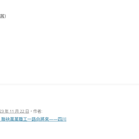
黃茜）
23 年 11 月 22 日
，作者:
 聯袂萬萬職工一路向將來——四川