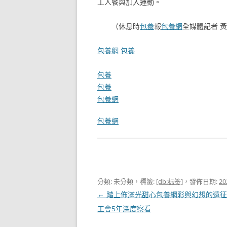
工人餐與加入運動。
（
休息時
包養
報
包養網
全媒體記者 
包養網
包養
包養
包養
包養網
包養網
分類: 未分類，標籤:
[db:标签]
，發佈日期:
20
文
←
踏上佈滿光甜心包養網彩與幻想的遠征
章
工會5年深度察看
導