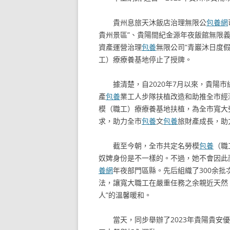
貴州息旅天沐飯店治理無限公
包養網
貴州景區”、貴陽間紀金源年夜飯館無限義
資產運營治理
包養
無限公司“青巖沐日度假
工）療療養基地停止了授牌。
據清楚，自2020年7月以來，貴陽
產
包養
業工人步隊扶植改造和助推全市經
模（職工）療療養基地扶植，為全市寬大
求，助力全市
包養
文
包養
旅財產成長，助
截至今朝，全市共定名勞模
包養
（職
奴婢身份是不一樣的。不過，她不會因此
養網
年夜部門區縣。先后組織了300余批次
法，讓寬大職工在嚴重任務之余親近天然
人”的溫馨暖和。
當天，同步舉辦了2023年貴陽貴