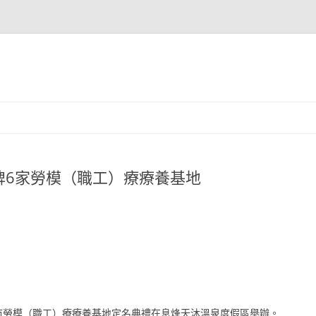
牌6家勞模（職工）療療養基地
陽市勞模（職工）療療養基地定名典禮在息烽天沐溫泉度假區舉辦。