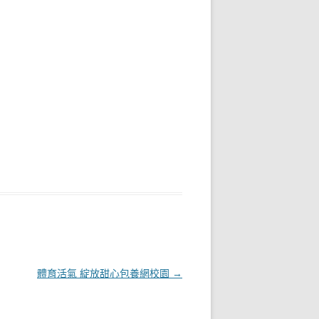
體育活氣 綻放甜心包養網校園
→