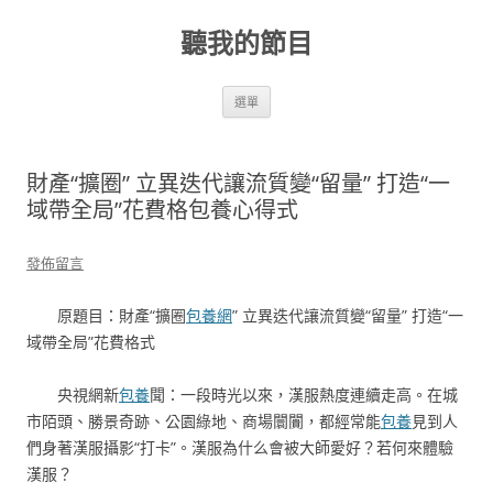
跳
至
聽我的節目
主
要
內
容
選單
財產“擴圈” 立異迭代讓流質變“留量” 打造“一
域帶全局”花費格包養心得式
發佈留言
原題目：財產“擴圈
包養網
” 立異迭代讓流質變“留量” 打造“一
域帶全局”花費格式
央視網新
包養
聞：一段時光以來，漢服熱度連續走高。在城
市陌頭、勝景奇跡、公園綠地、商場闤闠，都經常能
包養
見到人
們身著漢服攝影“打卡”。漢服為什么會被大師愛好？若何來體驗
漢服？