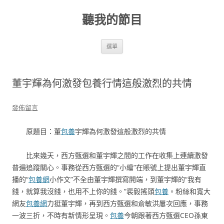
跳
至
聽我的節目
主
要
內
容
選單
董宇輝為何激發包養行情這般激烈的共情
發佈留言
原題目：董
包養
宇輝為何激發這般激烈的共情
比來幾天，西方甄選和董宇輝之間的工作在收集上連續激發
普遍追蹤關心。事務從西方甄選的“小編”在賬號上提出董宇輝直
播的“
包養網
小作文”不全由董宇輝撰寫開端，到董宇輝的“我有
錢，就算我沒錢，也用不上你的錢。”裴毅搖頭
包養
。粉絲和寬大
網友
包養網
力挺董宇輝，再到西方甄選和俞敏洪屢次回應，事務
一波三折，不時有新情形呈現。
包養
今朝跟著西方甄選CEO孫東