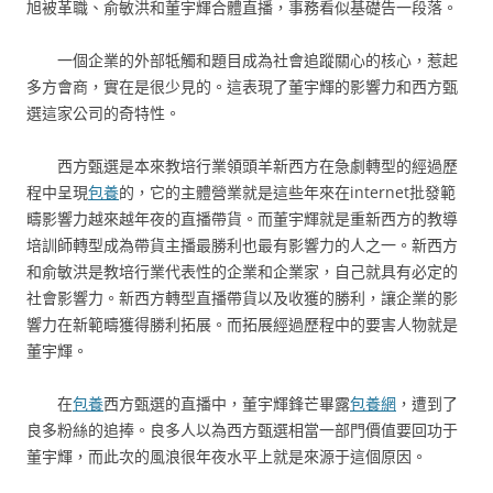
旭被革職、俞敏洪和董宇輝合體直播，事務看似基礎告一段落。
一個企業的外部牴觸和題目成為社會追蹤關心的核心，惹起
多方會商，實在是很少見的。這表現了董宇輝的影響力和西方甄
選這家公司的奇特性。
西方甄選是本來教培行業領頭羊新西方在急劇轉型的經過歷
程中呈現
包養
的，它的主體營業就是這些年來在internet批發範
疇影響力越來越年夜的直播帶貨。而董宇輝就是重新西方的教導
培訓師轉型成為帶貨主播最勝利也最有影響力的人之一。新西方
和俞敏洪是教培行業代表性的企業和企業家，自己就具有必定的
社會影響力。新西方轉型直播帶貨以及收獲的勝利，讓企業的影
響力在新範疇獲得勝利拓展。而拓展經過歷程中的要害人物就是
董宇輝。
在
包養
西方甄選的直播中，董宇輝鋒芒畢露
包養網
，遭到了
良多粉絲的追捧。良多人以為西方甄選相當一部門價值要回功于
董宇輝，而此次的風浪很年夜水平上就是來源于這個原因。