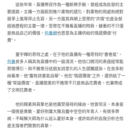
這些年來，直播帶貨作為一種新興手腕，曾經成為批發的主
要道路。主播一方面起到推介產物的感化，對產物的用處和絕對
競爭上風等停止先容，另一方面其與網上受眾的“共情”也是全部
經過歷程的主要一環。受眾在不雅看直播的時辰，器重的不只僅
是商品自己的價值，
包養網
也愿意為主播供給的情感價值“付
費”。
董宇輝的奇特之處，在于他的直播有一種奇特的“書卷氣”，
包養
良多人稱其為直播中的一股清流。他信口開河的表達經常能
旁徵博引，與不雅眾分送朋友詩意化的人生感觸感染。在良多粉
絲看來，他“腹有詩書氣自華”。他在“情感價值”之外，還供給了一
種“常識價值”，直播間里的不雅眾不只是商品花費者，也兼帶成
了文明花費者。
他的樸素與真摯也是他廣受接待的緣由。他曾坦言，本身是
一個很是勇敢、愛好附庸大雅且腹中空空的年青人，有很多弊
病，不睬解大師為什么這么愛好本身。或許如許的自我分析也恰
是支撐者們贊賞的真摯。