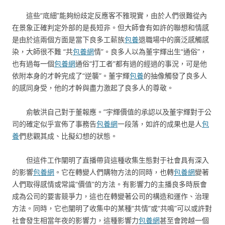
這些“底細”能夠紛歧定反應客不雅現實，由於人們很難從內
在景象正確判定外部的是長短非。但大師會有如許的聯想和情感
是由於這兩個方面是當下良多工薪族
包養
退職場中的廣泛感觸感
染，大師很不難 “共
包養網
情”。良多人以為董宇輝出生“通俗”，
也有過每一個
包養網
通俗“打工者”都有過的經過的事況，可是他
依附本身的才幹完成了“逆襲”。董宇輝
包養
的抽像觸發了良多人
的感同身受，他的才幹與盡力激起了良多人的尊敬。
俞敏洪自己對于董報應。”宇輝價值的承認以及董宇輝對于公
司的確定似乎宣佈了事務告
包養網
一段落，如許的成果也是人
包
養
們悲觀其成、比擬幻想的狀態。
但這件工作闡明了直播帶貨這種收集生態對于社會具有深入
的影響
包養網
。它在轉變人們購物方法的同時，也轉
包養網
變著
人們取得感情或常識“價值”的方法。有影響力的主播良多時辰會
成為公司的要害競爭力，這也在轉變著公司的構造和運作、治理
方法。同時，它也闡明了收集中的某種“共情”或“共鳴”可以或許對
社會發生相當年夜的影響力，這種影響力
包養網
甚至會跨越一個