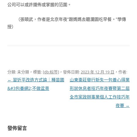
公司可以或許擺佈或掌握的范圍。
（
張頤武，
作者是北京年夜“跟媽媽去聽瀾園吃早餐。”學傳
授）
分類: 未分類，標籤:
[db:标签]
，發佈日期:
2023 年 12 月 19 日
，作者:
文
←
習近平改造方式論｜種苗圃
山東棗莊舉行新失一包養心得業
章
&#3包養網2;不做盆景
形狀休息者技巧年夜賽暨第二屆
導
全市家政辦事業個人工作技巧年
覽
夜賽
→
發佈留言