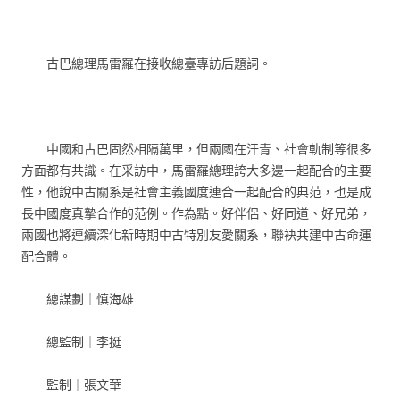
古巴總理馬雷羅在接收總臺專訪后題詞。
中國和古巴固然相隔萬里，但兩國在汗青、社會軌制等很多
方面都有共識。在采訪中，馬雷羅總理誇大多邊一起配合的主要
性，他說中古關系是社會主義國度連合一起配合的典范，也是成
長中國度真摯合作的范例。作為點。好伴侶、好同道、好兄弟，
兩國也將連續深化新時期中古特別友愛關系，聯袂共建中古命運
配合體。
總謀劃｜慎海雄
總監制｜李挺
監制｜張文華