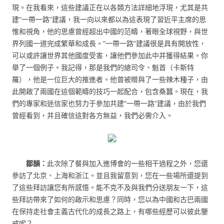
現。在我看來，這些建議正在以各類方法詳細地浮現，尤其是共
建“一帶一路”建議，我一向以來都以為這表現了習近平主席的思
惟和視角，他的思慮曾經超出中國的范疇，著眼全球視野，與世
界列國一道完成繁華和成長。“一帶一路”建議很是具有開放性，
可以或許讓世界其他國度受害，讓他們參加此中并獲得結果。你
舉了一個例子。我記得，那是我們的總司令、魁首（卡斯特
羅），他是一位巨大的推進者。他曾被贈與了一些辣木種子，由
此開啟了兩國在這個範疇的技巧一起配合，包含桑蠶。現在，我
們的專家和迷信家也努力于參加共建“一帶一路”建議，由於我們
曾經看到，并且確信這對各方無益，我們必需介入。
鄒韻：
此次除了餐與加入進博會的一些相干過程之外，您還
參訪了北京、上海和浙江。並且我留意到，您在一些場所還提到
了這些拜訪讓您有所感悟。能不克不及與我們分送朋友一下，這
些拜訪帶來了如何的啟示和思慮？同時，您以為中國和古巴兩國
在保持走社會主義古代化的成長之路上，有哪些經歷可以彼此鑒
戒呢？