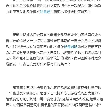
再生動力等多個範疇睜開了行之有效的互惠一起配合，這也讓新
時期中古特別友愛關系
包養網
不竭顯示出強盛的性命力。
鄒韻：
增進古巴游玩業，看起來是您此次來中國想要傳遞的
最主要的信息之一，特殊是這幾天在北京的一場推介會上，您還
說，恨不得今天就守舊中古直航。實在
包養網站
您可以算是古巴
游玩界最有講話權的人之一，由於您已經擔負了16年的游玩部部
長。能不克不及正好借明天我們采訪的機遇，與中國的不雅眾分
送朋友一下古巴究竟有什么樣奇特的美呢？
馬雷羅：
古巴已決議將游玩業作為經濟和社會成長打算中的
一年夜計謀。這不是打趣話。古巴擁有成長游玩業的宏大潛力，
這使我們有別于其他市場。我們擁有9處結合國教科文組織世界遺
產，10個與重要游玩中間相連的國際機場，10個國際游輪船埠，