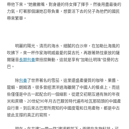
帶他下來。”她撇撇嘴，對身邊的侍女揮了揮手，然後用盡最後的
力氣，盯著那個讓她忍辱負重，想要活下去的兒子為他們的國民
帶來繁華。
明麗的陽光、清亮的海水、細膩的白沙岸，在加勒比海風的
吹拂下，來一杯作家海明威最愛的莫吉托，再跟著熱忱豪放的薩
爾薩音
長期包養
樂扭捏舞動，這就是享有“加勒比明珠”佳譽的古
巴。
除
包養
了世界著名的雪茄，這里還盛產優質的咖啡、果醬、
龍蝦、朗姆酒，很多曾經漂洋過海離開了中國人的餐桌上，而這
些僅僅是中古一起配合的一個縮影。從建交初期互通有無的年夜
米和蔗糖、20世紀90年月古巴艱苦時代遍布哈瓦那陌頭的中國產
自行車，到后來古巴眾所周知的中國度電和日用產物，都是中古
彼此支撐的真正的寫照。
現在，在共建“一帶一路”建議框架下，兩國在生物科技、可