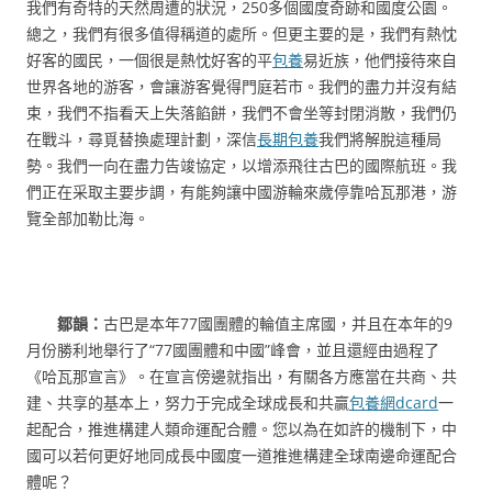
我們有奇特的天然周遭的狀況，250多個國度奇跡和國度公園。
總之，我們有很多值得稱道的處所。但更主要的是，我們有熱忱
好客的國民，一個很是熱忱好客的平
包養
易近族，他們接待來自
世界各地的游客，會讓游客覺得門庭若市。我們的盡力并沒有結
束，我們不指看天上失落餡餅，我們不會坐等封閉消散，我們仍
在戰斗，尋覓替換處理計劃，深信
長期包養
我們將解脫這種局
勢。我們一向在盡力告竣協定，以增添飛往古巴的國際航班。我
們正在采取主要步調，有能夠讓中國游輪來歲停靠哈瓦那港，游
覽全部加勒比海。
鄒韻：
古巴是本年77國團體的輪值主席國，并且在本年的9
月份勝利地舉行了“77國團體和中國”峰會，並且還經由過程了
《哈瓦那宣言》。在宣言傍邊就指出，有關各方應當在共商、共
建、共享的基本上，努力于完成全球成長和共贏
包養網dcard
一
起配合，推進構建人類命運配合體。您以為在如許的機制下，中
國可以若何更好地同成長中國度一道推進構建全球南邊命運配合
體呢？