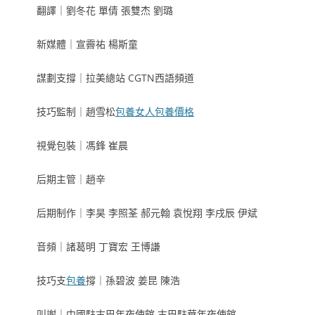
翻譯｜劉冬花 單倩 張雙杰 劉璐
新媒體｜宣霽祐 楊斯童
謀劃支撐｜拉美總站 CGTN西語頻道
技巧監制｜趙雪松
包養女人
包養價格
視覺包裝｜馮鋒 崔晨
后期主管｜趙辛
后期制作｜李昊 李照荃 郝元翰 袁悅翔 李戌辰 伊斌
音頻｜諸葛明 丁寶宏 王博謙
技巧支
包養
撐｜孫碧波 姜昆 陳浩
叫謝｜中國駐古巴年夜使館 古巴駐華年夜使館