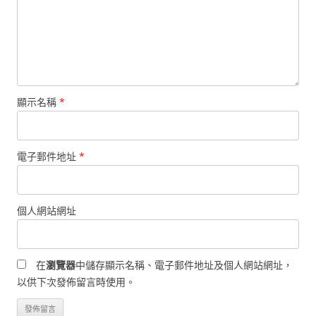
顯示名稱
*
電子郵件地址
*
個人網站網址
在
瀏覽器
中儲存顯示名稱、電子郵件地址及個人網站網址，
以供下次發佈留言時使用。