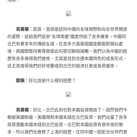
馬雷羅：
起首，我很是認同中國的全球視野和向全世界開放
的姿勢，這給我們這些“全球南邊”國度供給了良多機會。中國同
古巴有著多年的傳統友誼，在良多方面兩個國度都面對類似處
境，兩國間堅持著尊敬彼此的密切聯絡接觸。我們以為中國的經
歷有良多值得我們進修，尤其是找到合適本國特色的成長形式，
這尤其值得我們好好地鑒戒到古巴的經濟社會成長傍邊來。
鄒韻：
好比說是什么樣的經歷？
馬雷羅：
好比，古巴此刻也對本國投資開放了。固然我們今
朝被美國制裁，美國限制本國本錢在古巴投資，我們出臺了良多
政策激勵本國本錢到古巴投資。古巴對本國投資有很年夜的需
求，所以我們也進修了上海的經歷。在同中國一起配合伙伴們會