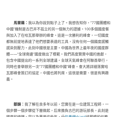
馬雷羅：
我以為你說到點子上了。我想告知你，“77國團體和
中國”機制是古巴并不孤立的另一個無力的證據。100多個國度餐
與加入了在哈瓦那舉辦的峰會。這是一次勝利的峰會，一切國度
都無前提地表達了他們想要表達的工具，沒有任何一個國度感觸
感染到壓力。此刻中國很是主要。中國為世界上最年夜的國度群
體——“全球南邊”國度做出了模範。我們高度贊賞中國的進獻，
包含中國提出的一系列全球建議。全球天氣峰會在阿聯酋舉行，
同時也會舉辦另一次“77國團體和中國”峰會。會大將詳細落實哈
瓦那峰會簽訂的協定，中國也將列席，這很是需要、很是有興趣
義。
鄒韻：
我了解在良多年以前，您實在是一位建筑工程師，一
個步驟一個步驟從下層做起，后來擔負古巴的游玩部長，此刻是
國度的總理。您以為曩昔這些年，分
包養網dcard
歧範疇的任務