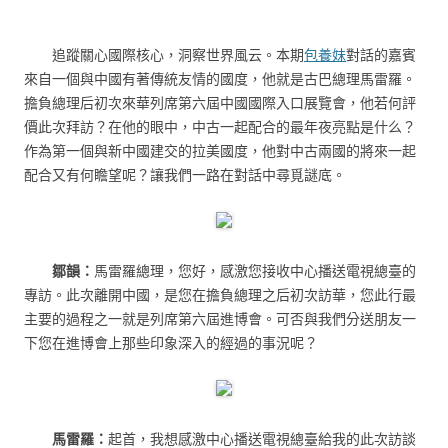
追蹤關心國際核心，洞察世界風云。本期
包養妹
對話的嘉賓
來自一個與中國有著傳統友情的國度，他就是古巴總理馬雷羅。
擔負總理后初次來華列席第六屆中國國際入口展覽會，他若何評
價此次拜訪？在他的眼中，中古一起配合的最年夜亮點是什么？
作為第一個與新中國建交的拉美國度，他對中古兩國的將來一起
配合又有何瞻望呢？讓我們一路在對話中尋覓謎底。
鄒韻：
馬雷羅總理，您好，感激您接收中心播送電視總臺的
專訪。此次離開中國，是您在擔負總理之后初次訪華，您此行最
主要的過程之一就是列席第六屆進博會。可否與我們分送朋友一
下您在進博會上那些印象深入的經過的事況呢？
馬雷羅：
起首，我想感激中心播送電視總臺給我的此次訪談