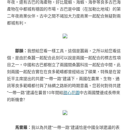
年夜。還有古巴的海產物，好比龍蝦、海蝦、海參等良多古巴海
產物在中都城有穩固的市場。古巴是中國（在加勒比地域）的第
二年夜商業伙伴。古中之間不竭加大力度商業一起配合無疑對兩
都城有利。
鄒韻：
我想給您看一樣工具，這個是蠶繭，之所以給您看這
個，是由於桑蠶一起配合此刻可以說是兩國一起配合的標志性項
目之一。中國和古巴都樹立了兩國間桑蠶科技一起配合中間。此
刻兩國一起配合實在在良多範疇都曾經結出了碩果，特殊是在習
近平主席提出的共建“一帶一路”建議下，兩國在農業、生物、通
訊等良多範疇都付與了絲綢之路新的時期意義。您若何對待共建
“一帶一路”建議在曩昔10年間給
甜心花園
中古兩國雙邊成長帶來
的新機會?
馬雷羅：
我以為共建“一帶一路”建議恰是中國全球建議的表