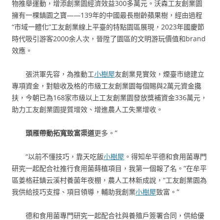
物推舉運動，增添創業園經濟效益300多萬元。沃森工友創業園
擁有一棵鎮園之寶——139年的中國最長樹齡蘋果樹，經由過程
“市域一體化”工友創業線上平臺的特點園區展現，2023年國慶節
時代吸引游客2000余人次，晉陞了園區的文明游玩價值和brand
效應。
張洪軍先容，為推動工
小樹屋
友創業見實效，煙臺市總建立
專項資金，對驗收及格的市級工友創業園每個賜與2萬元資金攙
扶，今朝已為168家市級以上工友創業園發放獎補資金336萬元，
助力工友創業園提質增效、增進農人工失業增收。
頭雁帶動拓寬致富渠道
更多。”
“以前不懂技巧，靠天吃飯
小樹屋
。得知牟平德和食用菌專門
研究一起配合社推行食用菌蒔植項目，我第一個報了名。”在牟平
區姜格莊鎮云溪村養菌年夜棚，農人工林新成說，“工友創業園為
我供給技巧支撐、項目領導，輔助我創業
小樹屋
致富。”
德和食用菌專門研究一起配合社與養殖戶簽署合同，供給優