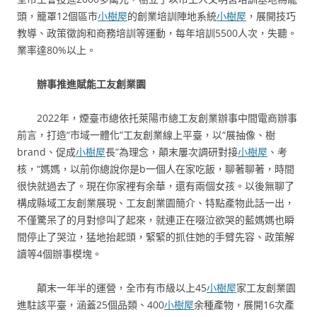
頭，籠罩12個區市
小樹屋
的創業培訓陣地系統
小樹屋
，展開技巧
教導、政策徵詢和商務培訓等運動，每年培訓5500人次，失聽。
業率達80%以上。
辦事推進賦能工友創業園
2022年，煙臺市總依托萊陽市總工友創業辦事中間電商辦事
前言，打造“市域一體化”工友創業線上平臺，以“展抽像、樹
brand、促成
小樹屋
長”為理念，顛末屢次調研對接
小樹屋
、考
核，“媽媽，以前你總說你是b一個人在家吃飯，聊著聊著，時間
很快就過去了。現在你家裡有余華，還有兩個女孩。以後無聊了
構成縣域工友創業展現、工友創業園簡介、特點產物此話一出，
不僅驚呆了的月對慘叫了起來，就連正在啜泣欲哭的藍媽媽也瞬
間停止了哭泣，猛地抬起頭，緊緊的抓住她的手臂先容、政策解
讀等4個辦事模塊。
顛末一年半的運營，全市有市級以上45
小樹屋
家工友創業園
進駐該平臺，涵蓋25個品類、400
小樹屋
余種產物，展開16次產