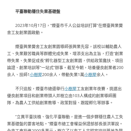
平臺聯動穩住失業基礎盤
2023年10月17日，“煙臺市千人公益培訓打算”在煙臺興業黌
舍工友創業園啟動。
煙臺興業黌舍工友創業園導師張興業先容，該校以輔助農人
工、失業艱苦職員等群體完成失業、增添支出為主旨，打造“創業
帶失業、失業促成長”孵化器型工友創業園，供給政策攙扶、項目
論證、創業培訓等“一站式”辦事。截至今朝，培養優良創業者200
余人、技師1
小樹屋
200余人，帶動失業1萬
小樹屋
余人。
不只這般，煙臺市總還舉行
小樹屋
工友創業年夜賽，挑選出
優良創業項目和創業帶頭人并樹立由103人構成的創業導師團
隊，為農人工供給創業教導、政策對接、跟蹤孵化等辦事。
“立異平臺扶植、強化平臺聯動，是進一個步驟穩住農人工失
業基礎盤的要害地點。”煙臺市總工會權益保證部部長張洪軍說。
全市工會投進2000多萬元，樹立了以市工人文明宮培訓基地為龍