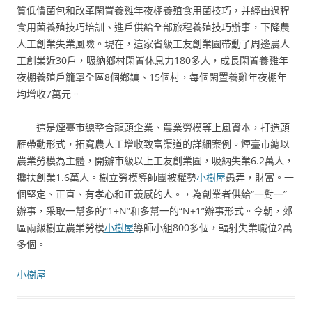
質低價菌包和改革閑置養雞年夜棚養殖食用菌技巧，并經由過程
食用菌養殖技巧培訓、進戶供給全部旅程養殖技巧辦事，下降農
人工創業失業風險。現在，這家省級工友創業園帶動了周邊農人
工創業近30戶，吸納鄉村閑置休息力180多人，成長閑置養雞年
夜棚養殖戶籠罩全區8個鄉鎮、15個村，每個閑置養雞年夜棚年
均增收7萬元。
這是煙臺市總整合龍頭企業、農業勞模等上風資本，打造頭
雁帶動形式，拓寬農人工增收致富渠道的詳細案例。煙臺市總以
農業勞模為主體，開辦市級以上工友創業園，吸納失業6.2萬人，
攙扶創業1.6萬人。樹立勞模導師團被權勢
小樹屋
愚弄，財富。一
個堅定、正直、有孝心和正義感的人。，為創業者供給“一對一”
辦事，采取一幫多的“1+N”和多幫一的“N+1”辦事形式。今朝，郊
區兩級樹立農業勞模
小樹屋
導師小組800多個，輻射失業職位2萬
多個。
小樹屋