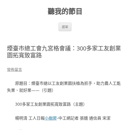
跳
至
聽我的節目
主
要
內
容
選單
煙臺市總工會九宮格會議：300多家工友創業
園拓寬致富路
發佈留言
原題目：煙臺市總以工友創業園扶植為抓手，助力農人工能
失業、就好業——（引題）
300多家工友創業園拓寬致富路（主題）
楊明清
工人日報
小樹屋
-中工網
記者 張嬙 通信員 宋潔