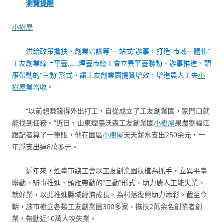
瀏覽提醒
小樹屋
供給政策攙扶、創業培訓等“一站式”辦事，打造“市域一體化”
工友創業線上平臺……煙臺市總工會立異平臺聯動、辦事推進、頭
雁帶動的“三動”形式，讓工友創業園提質增效，增進農人工失
小
樹屋
業增收。
“以前想賺錢得外出打工，自從成立了工友創業園，家門口就
能找到任務。”近日，山東煙臺沃森工友創業園
小樹屋
果農劉福江
跟記者算了一筆賬，他在園區
小樹屋
天天薪水支出250余元，一
年凈支出達8萬多元。
近年來，煙臺市總工會以工友創業園扶植為抓手，立異平臺
聯動、辦事推進、頭雁帶動的“三動”形式，助力農人工能失業、
就好業，以此推進縣域經濟成長，為村落復興助力添彩。截至今
朝，該市樹立各類工友創業園300多家，攙扶2萬余名創業者創
業，帶動近10萬人次失業。