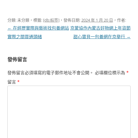
分類: 未分類，標籤:
[db:标签]
，發佈日期:
2024 年 1 月 20 日
，作者:
文
←
在經歷實際與藝術找包養網站
京蒙協作內蒙古好物網上年貨節
章
實際之間買通頭緒
甜心寶貝一包養網在京舉行
→
導
覽
發佈留言
發佈留言必須填寫的電子郵件地址不會公開。
必填欄位標示為
*
留言
*