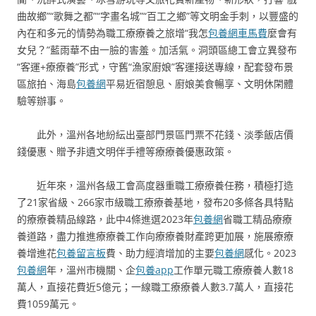
曲故鄉”“歌舞之都”“字畫名城”“百工之鄉”等文明金手刺，以豐盛的
內在和多元的情勢為職工療療養之旅增“我怎
包養網車馬費
麼會有
女兒？”藍雨華不由一臉的害羞。加活氣。洞頭區總工會立異發布
“客運+療療養”形式，守舊“漁家廚娘”客運接送專線，配套發布景
區旅拍、海島
包養網
平易近宿憩息、廚娘美食暢享、文明休閑體
驗等辦事。
此外，溫州各地紛紜出臺部門景區門票不花錢、淡季飯店價
錢優惠、贈予非遺文明伴手禮等療療養優惠政策。
近年來，溫州各級工會高度器重職工療療養任務，積極打造
了21家省級、266家市級職工療療養基地，發布20多條各具特點
的療療養精品線路，此中4條進選2023年
包養網
省職工精品療療
養道路，盡力推進療療養工作向療療養財產跨更加展，施展療療
養增進花
包養留言板
費、助力經濟增加的主要
包養網
感化。2023
包養網
年，溫州市機關、企
包養app
工作單元職工療療養人數18
萬人，直接花費近5億元；一線職工療療養人數3.7萬人，直接花
費1059萬元。