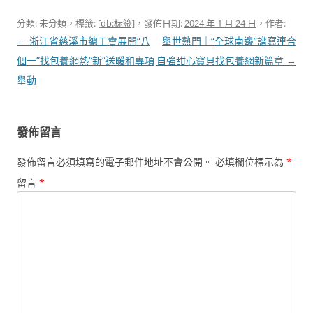
分類: 未分類，標籤:
[db:标签]
，發佈日期:
2024 年 1 月 24 日
，作者:
文
←
浙江省慈溪市總工會展開“八
舉世熱門｜“全球南邊”譜寫連合
章
個一”找包養網熱“新”送暖和專項
自強甜心寶貝找包養網新篇章
→
導
舉動
覽
發佈留言
發佈留言必須填寫的電子郵件地址不會公開。
必填欄位標示為
*
留言
*