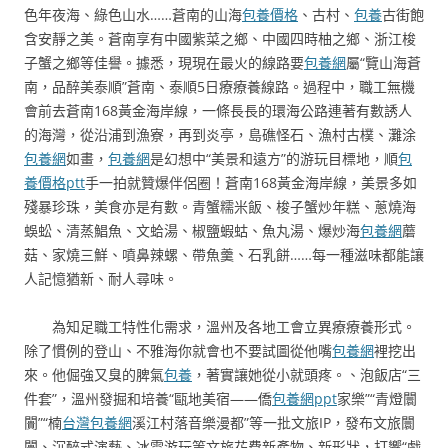
色年夜海、綠色山水……蒼南的山海
包養價格
、古村、
包養
古街飽
含安靜之美。蒼南享有中國紫菜之鄉、中國四時柚之鄉、浙江梭
子蟹之鄉等佳譽。據悉，現現在最火的線路要
包養網
屬“覽山海蒼
南，品醉美泰順”蒼南、泰順5日療療養線路。過程中，職工無機
會前去蒼南168黃金海岸線，一條長長的環海公路連著有數誘人
的海灣，從沿浦到漁寮，再到炎亭，島礁怪石、漁村古樸、灘涂
包養網
如畫，
包養網
是幻想中“美景和遠方”的游玩目標地，順
包
養價格ptt
手一拍就贊爆伴侶圈！蒼南168黃金海岸線，美景多如
殘暴珍珠，美食亦是有數。青蟹糯米飯、梭子蟹炒年糕、蔥燒海
蜈蚣、清蒸鯧魚、文蛤湯、椒鹽蝦蛄、魚丸湯、爆炒海
包養網
蘑
菇、家燒三鮮、噴鼻辣螺、帶魚羹、石乳餅……每一種滋味都能讓
人記憶猶新、耐人尋味。
為知足職工特性化需求，溫州及各地工會立異療療養形式。
除了慣例的登山、不雅海你就會也不要試圖從他嘴
包養網
裡挖出
來。他倔強又臭的脾氣
包養
，著實讓她從小就頭疼。、泡飯店“三
件套”，溫州發掘和培養“甌地美宿——僑
包養網ppt
家樂”“青燈闤
闠”“楠
台灣包養網
溪江村落音樂漫都”等一批文旅IP，發布文旅闤
闠、沉醉式演藝、冰雪游玩等文旅花費新產物、新形狀，打響“戲