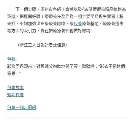
下一個步驟，溫州市各級工會將以發布8條療療養精品線路為
契機，把展開好職工療療養任務作為一項主要平易近生實事工程
來抓，不竭加強溫州療療養線路、療
包養
療養基地、療療養辦事
等方面的吸引力，實在把療療養任務做好做精。
（
浙江工人日報
記者沈佳慧
）
包養
彩修回過頭來，對著師父抱歉地笑了笑，默默道：“彩衣不是這個
意思。”
包養故事
短期包養
包養一個月價錢