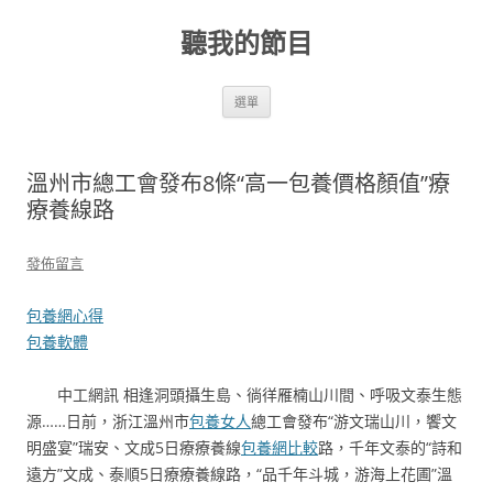
跳
至
聽我的節目
主
要
內
容
選單
溫州市總工會發布8條“高一包養價格顏值”療
療養線路
發佈留言
包養網心得
包養軟體
中工網訊 相逢洞頭攝生島、徜徉雁楠山川間、呼吸文泰生態
源……日前，浙江溫州市
包養女人
總工會發布“游文瑞山川，饗文
明盛宴”瑞安、文成5日療療養線
包養網比較
路，千年文泰的“詩和
遠方”文成、泰順5日療療養線路，“品千年斗城，游海上花圃”溫