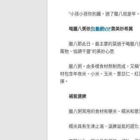
“小孩小孩你別饞，過了臘八就是年
喝臘八粥依
包養網VIP
靠美妙希冀
臘八節此日，最主要的莫過于喝臘八
萬物、協調千靈”的美妙心愿
臘八粥，由多樣食材熬制而成，又稱
材包含年夜米、小米、玉米、薏苡仁、紅
擇。
補氣健脾
臘八粥常用的食材有粳米、糯米和薏
糯米具有生津止渴、溫脾益氣的感化