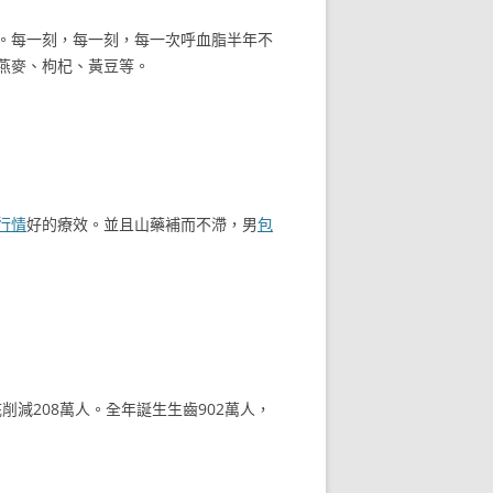
。每一刻，每一刻，每一次呼血脂半年不
燕麥、枸杞、黃豆等。
行情
好的療效。並且山藥補而不滯，男
包
削減208萬人。全年誕生生齒902萬人，