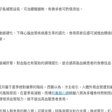
子能補腎益氣，可治腰酸腿軟，有需求者可酌情添加。
動脈硬化、下降心腦血管疾病產生率的感化，食用燕麥后還可減慢血糖值
麥。
滋補肝腎，對血脂也有幫助的調理感化，是合適高脂血癥患者的食療佳品
，尾月屬于夏季絕對嚴寒的階段。西醫以為，冷主收引，人體外周血管遭到
的風險原因，在夏季易減輕。而傳
包養甜心網
統臘八粥為多種食材熬制而
驟增添血管阻力，故不提出高血壓患者食用。
此類人群食用的臘八粥。可將米類，特殊是糯米和白米等，換成蕓豆、紅