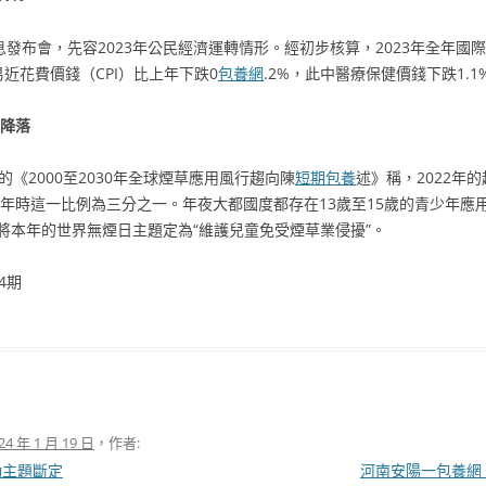
發布會，先容2023年公民經濟運轉情形。經初步核算，2023年全年國際
易近花費價錢（CPI）比上年下跌0
包養網
.2%，此中醫療保健價錢下跌1.1
續降落
《2000至2030年全球煙草應用風行趨向陳
短期包養
述》稱，2022年
0年時這一比例為三分之一。年夜大都國度都存在13歲至15歲的青少年
將本年的世界無煙日主題定為“維護兒童免受煙草業侵擾”。
4期
24 年 1 月 19 日
，作者:
動主題斷定
河南安陽一包養網