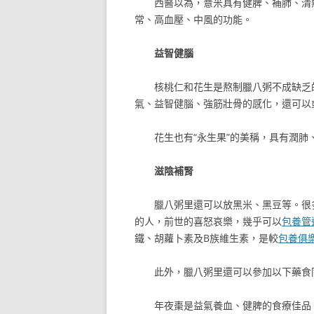
西醫以為，薏米具有健脾、補肺、清
常、高血壓、中風的功能。
益智健腦
核桃仁和花生是熬制臘八粥不成缺乏
氣、益智健腦、強筋壯骨的感化，還可以
花生也有“永生果”的美稱，具有潤
滋陰補腎
臘八粥里還可以放黑米、黑豆等。很
的人，前世的喜怒哀樂，幾乎可以
包養管
鐵、胡蘿卜素及B族維生素，是較
包養俱
此外，臘八粥里還可以參加以下藥食
年夜棗是益氣養血、健脾的食療佳品