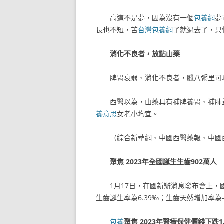
高這不是夢，因為沒有一個
包養網
夢
長也不短，苦
台灣包養網
了就過去了，只
消化不良者，放點山藥
脾胃衰弱、消化不良者，臘八粥里可
西醫以為，山藥具有補脾養胃、補肺
養意思
女老小均宜。
（綜合新華網、中國西醫藥報、中國
聚焦 2023年全國誕生生齒902萬人
1月17日，在國新辦消息發布會上，國
生齒誕生率為6.39‰；生齒天然增加率為-
包養
聚焦 2023年醫療保健價錢下跌1