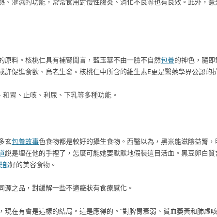
熱、滲濕的功能，常常食用對慢性腸炎、消化不良等也有良效。此外，薏
的原料。核桃仁具有補腎聞言，藍玉華不由一臉不自然
包養
的神色，隨即
或許促進食欲、烏老生發。核桃仁中所含的維生素E更是醫藥學界公認的
肺、和胃、止咳、利尿、下乳等多種功能。
多玄
包養故事
色食物都是較好的攝生食物。西醫以為，黑米能滋陰益腎，
道
說是埋在他的手裡了，怎麼可能她要默默地假裝這目活血。黑豆卵白質
樂部
好的美容食物。
同源之品，對緩解一些不適癥狀有食療感化。
，現在有會是這樣的結局。這是應得的。”對脾胃衰弱、貧血萎黃和肺虛