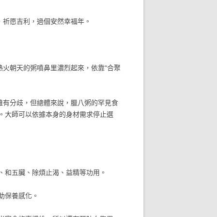
，祈愿吉利，過個安然幸福年。
熱火朝天的粥噴鼻里濃烈起來，依靠“合聚
雖有分歧，但總體來說，臘八粥的罕見食
。大師可以依據本身的身材需求停止選
、和五臟、除煩止渴、益精等功用。
助保養感化。