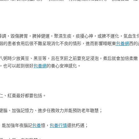
食掉調，毀傷脾胃，脾掉健運，聚濕生痰，痰擾心神，或脾不運化，氣血生
弱的患者食用后很不難呈現消化不良的情形，進而影響睡眠東
包養網
西的
八粥時少放黃豆、黑豆等，且在烹飪之前要充足浸泡，煮后就會加倍柔嫩
，也可以起到很好
包養網
的養心安神感化。
仁、紅棗最好都要包括。
健腦、加強記憶力、進步任務效力并能預防老年聰慧；
，能加強年夜腦記
包養
憶，
包養行情
還抗朽邁；