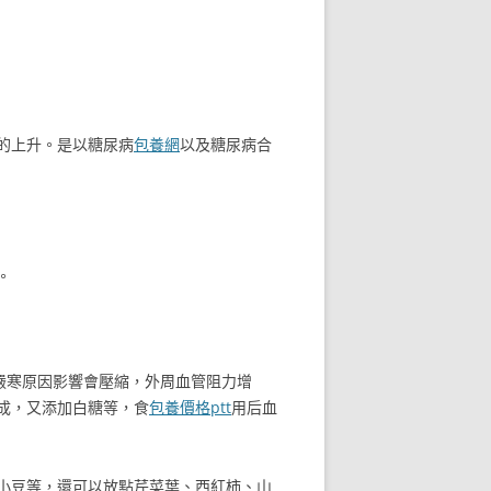
的上升。是以糖尿病
包養網
以及糖尿病合
。
嚴寒原因影響會壓縮，外周血管阻力增
成，又添加白糖等，食
包養價格ptt
用后血
小豆等，還可以放點芹菜葉、西紅柿、山