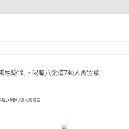
養經驗”到，喝臘八粥這7類人需留意
喝臘八粥這7類人需留意