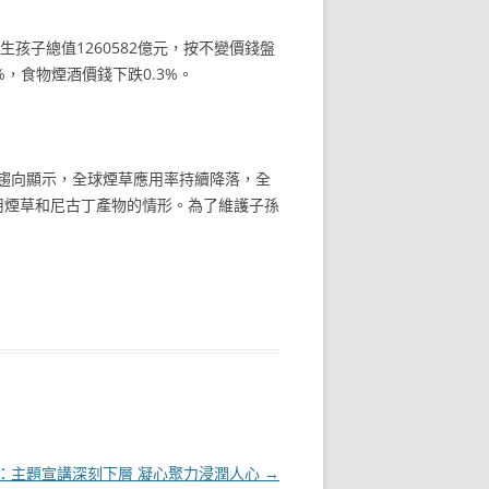
生孩子總值1260582億元，按不變價錢盤
%，食物煙酒價錢下跌0.3%。
的趨向顯示，全球煙草應用率持續降落，全
應用煙草和尼古丁產物的情形。為了維護子孫
：主題宣講深刻下層 凝心聚力浸潤人心
→