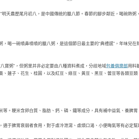
。”明天農歷尾月初八，是中國傳統的臘八節。春節的腳步鄰近，喝碗熱粥
粥，喝一碗噴鼻噴噴的臘八粥，是這個節日最主要的“典禮感”，年味兒在
“八寶粥”，但粥里并非必定要由八種資料煮成，分歧地域
包養俱樂部
用料
棗、蓮子、花生、桂圓，以及紅豆、綠豆、黃豆、黑豆、蕓豆等各類豆類
米等。粳米含卵白質、脂肪、鈣、磷、鐵等成分，具有補中益氣、養脾胃
，適于脾胃衰弱者食用，對于虛冷泄瀉、虛煩口渴、小便晦氣等有必定幫