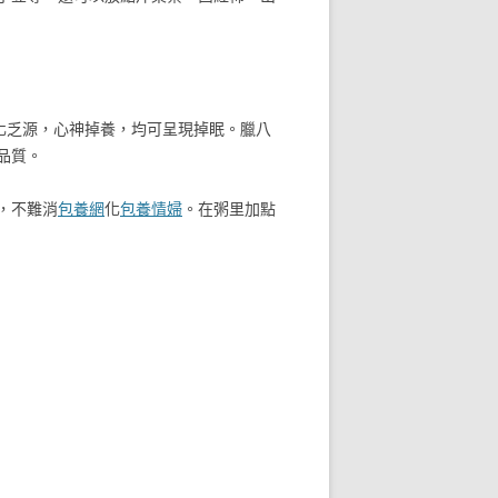
化乏源，心神掉養，均可呈現掉眠。臘八
品質。
，不難消
包養網
化
包養情婦
。在粥里加點