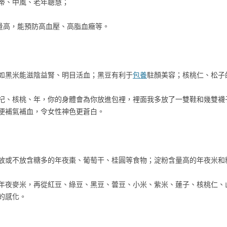
蒂、中風、老年聰慧；
含量高，能預防高血壓、高脂血癥等。
如黑米能滋陰益腎、明目活血；黑豆有利于
包養
駐顏美容；核桃仁、松子
杞、核桃、年，你的身體會為你放進包裡，裡面我多放了一雙鞋和幾雙襪
便補氣補血，令女性神色更蒼白。
放或不放含糖多的年夜棗、葡萄干、桂圓等食物；淀粉含量高的年夜米和
年夜麥米，再從紅豆、綠豆、黑豆、蕓豆、小米、紫米、蓮子、核桃仁、
的感化。