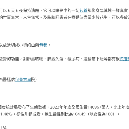
可以五天五夜保持清醒，它可以讓夢中的一切
包養
都像身臨其境一樣真實
怕世事無常，人生無常。及脂肪肝患者在煮粥時盡量少放花生，可以多放
以放進切成小塊的山藥
包養
。
益腎的功能，對肺虛咳喘、脾虛久瀉、糖尿病、遺精帶下癥等都有很
包養
西醫迷信
包養意思
院）
度統計局發布了生齒數據，2023年年底全國生齒140967萬人，比上年底
1.48‰。從性別組成看，總生齒性別比為104.49（以女性為100）。
.1%