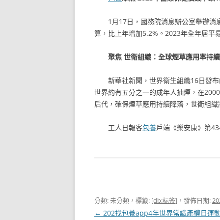
1月17日，國務院消息辦公室舉辦消息
算，比上年增加5.2%。2023年全年居平
聚焦 世衛組織：全球煙草應用率持
新華社新聞，世界衛生組織16日發布的
世界約有五分之一的成年人抽煙，在200
后代，確保煙草應用持續降落，世衛組織
工人日報客
包養
戶端《樂安康》第43
分類: 未分類，標籤:
[db:标签]
，發佈日期:
20
文
←
202找包養app4年世界常識產權日運