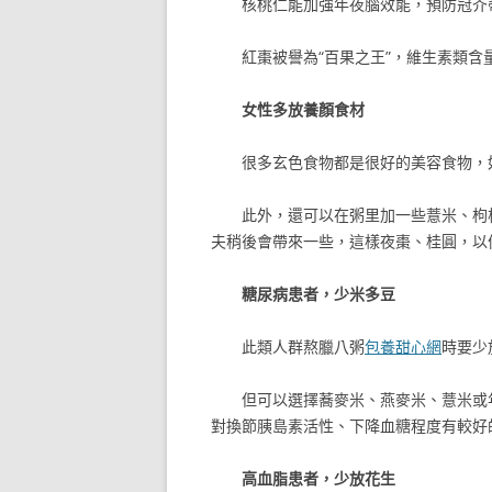
核桃仁能加強年夜腦效能，預防冠芥
紅棗被譽為“百果之王”，維生素類
女性多放養顏食材
很多玄色食物都是很好的美容食物，
此外，還可以在粥里加一些薏米、枸
夫稍後會帶來一些，這樣夜棗、桂圓，以
糖尿病患者，少米多豆
此類人群熬臘八粥
包養甜心網
時要少
但可以選擇蕎麥米、燕麥米、薏米或
對換節胰島素活性、下降血糖程度有較好
高血脂患者，少放花生