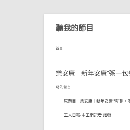
跳
至
主
聽我的節目
要
內
容
首頁
樂安康｜新年安康“粥一包
發佈留言
原題目：樂安康｜新年安康“粥”到，
工人日報-中工網記者 姬薇