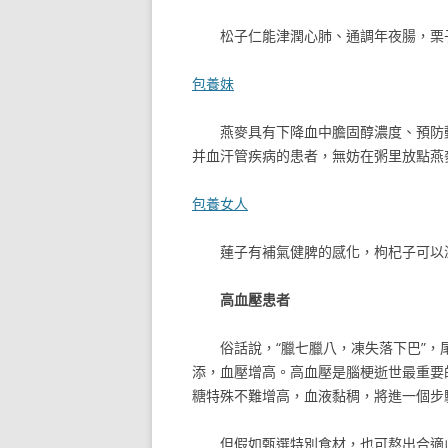
松子仁能津潤心肺、通調年夜腸，栗
包養妹
燕麥具有下降血中膽固醇濃度、預防
并血汗管疾病的患者，無妨在粥里放點燕
包養女人
蓮子有補氣健脾的感化，枸杞子可以
高血壓患者
俗話說，“臘七臘八，凍失落下巴”
添，血壓增高。高血壓是腦梗逝世最重要
糖特殊不難增高，血液黏稠，將進一個步
但假如甄選特別食材，也可熬出合適