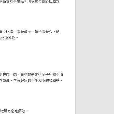
米富含炊事纖維，所以還有預防血脂異
垂下眼簾，看著鼻子，鼻子看著心。納
抗朽邁藥物。
明也想一想，畢竟她是她這輩子糾纏不清
含量高，含有豐盛的不飽和脂肪酸和鈣、
咳嗽等有必定療效。