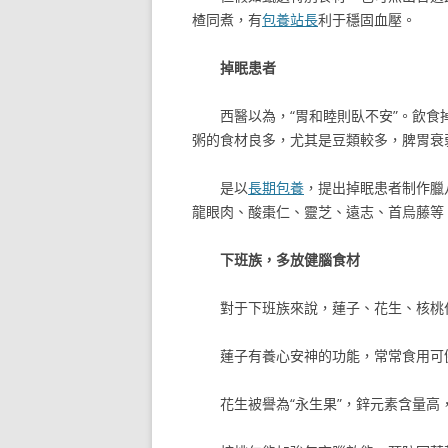
楂同煮，有
包養站長
利于穩固血壓。
掉眠患者
西醫以為，“胃和睦則臥不安”。飲
粥的食材良多，尤其是豆類較多，脾胃衰
是以
長期包養
，提出掉眠患者制作臘
龍眼肉、酸棗仁、靈芝、遠志、首烏藤等
下班族，多放健腦食材
對于下班族來說，蓮子、花生、核桃
蓮子有養心安神的功能，常常食用可
花生被譽為“永生果”，鋅元素含量高