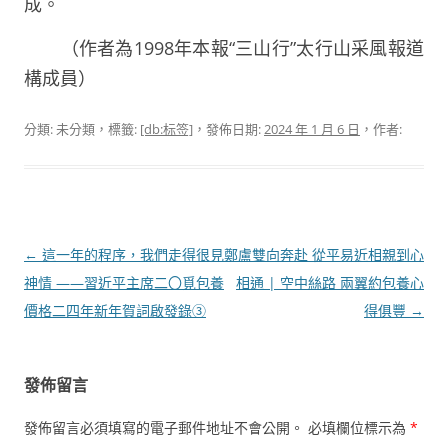
成。
（作者為1998年本報“三山行”太行山采風報道
構成員）
分類: 未分類，標籤:
[db:标签]
，發佈日期:
2024 年 1 月 6 日
，作者:
文
←
這一年的程序，我們走得很見
鄭盧雙向奔赴 從平易近相親到心
章
神情 ——習近平主席二〇覓包養
相通 | 空中絲路 兩翼約包養心
導
價格二四年新年賀詞啟發錄③
得俱豐
→
覽
發佈留言
發佈留言必須填寫的電子郵件地址不會公開。
必填欄位標示為
*