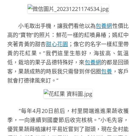
小毛取出手機，讓我們看他以為
包養網
性價比
高的“寶物”的照片：鮮花一樣的紅噴鼻椿；嫣紅中
夾著青黃的甜杏
甜心花園
；像它的名字一樣紅里帶
黃的花紅果。“我們這里生態好，海拔高、氣溫
低，栽培的果子品德特殊好，來
包養網
的都是回頭
客，果蔬成熟的時辰我只需發到伴侶圈
包養
，客戶
就會打德律風來訂。”
“每年4月20日前后，村里開端進進果蔬收獲
季，一向連續到國慶節后收完核桃。”小毛先容，
優質果蔬蒔植讓村平易近嘗到了甜頭，現在全村能