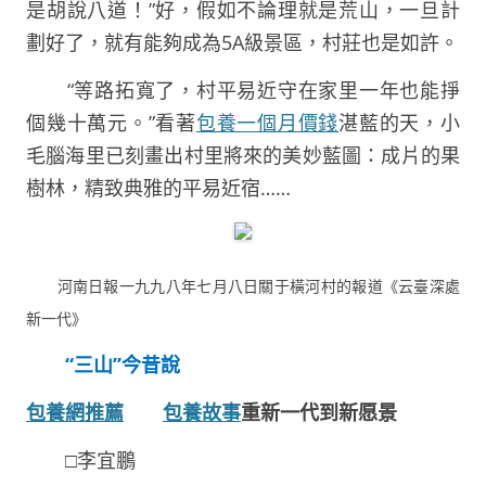
是胡說八道！”好，假如不論理就是荒山，一旦計
劃好了，就有能夠成為5A級景區，村莊也是如許。
“等路拓寬了，村平易近守在家里一年也能掙
個幾十萬元。”看著
包養一個月價錢
湛藍的天，小
毛腦海里已刻畫出村里將來的美妙藍圖：成片的果
樹林，精致典雅的平易近宿……
河南日報一九九八年七月八日關于橫河村的報道《云臺深處
新一代》
“三山”今昔說
包養網推薦
包養故事
重新一代到新愿景
□李宜鵬