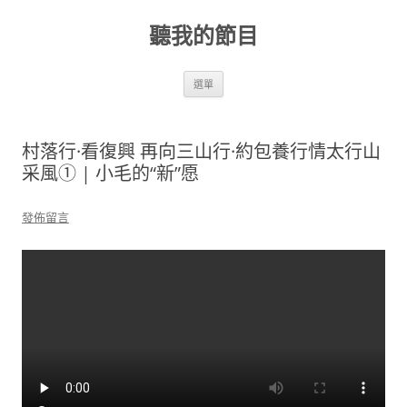
跳
至
聽我的節目
主
要
內
容
選單
村落行·看復興 再向三山行·約包養行情太行山
采風① | 小毛的“新”愿
發佈留言