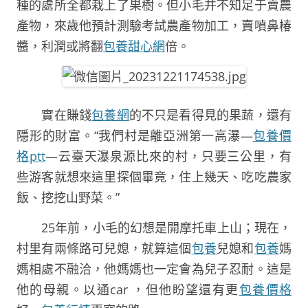
種的處所全都栽上了果樹。但小毛并不知足于賣農
產物，來歲他預計測驗考試農產物加工，賣噴鼻椿
醬，利潤或將翻
包養甜心網
倍。
實在賺錢
包養網
的不只是看得見的果蔬，還有
隱形的財富。“我們村是離亞洲第一高瀑—
包養價
格ptt
—云臺天瀑泉源比來的村，只要三公里，有
些游客就想來這里探個畢竟，住上幾天、吃吃農家
飯、挖挖山野菜。”
25年前，小毛的幻想是開摩托車上山；現在，
村里有兩條路可兒媳，就算這個
包養
兒媳和
包養
媽
媽相處不融洽，他媽媽也一定會為兒子忍耐。這是
他的母親。以通car ，但他盼望還有更
包養價格