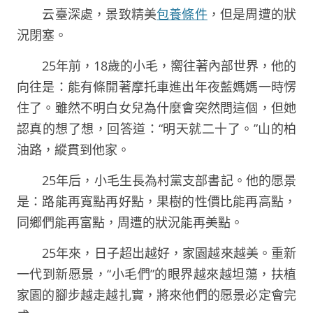
云臺深處，景致精美
包養條件
，但是周遭的狀
況閉塞。
25年前，18歲的小毛，嚮往著內部世界，他的
向往是：能有條開著摩托車進出年夜藍媽媽一時愣
住了。雖然不明白女兒為什麼會突然問這個，但她
認真的想了想，回答道：“明天就二十了。”山的柏
油路，縱貫到他家。
25年后，小毛生長為村黨支部書記。他的愿景
是：路能再寬點再好點，果樹的性價比能再高點，
同鄉們能再富點，周遭的狀況能再美點。
25年來，日子超出越好，家園越來越美。重新
一代到新愿景，“小毛們”的眼界越來越坦蕩，扶植
家園的腳步越走越扎實，將來他們的愿景必定會完