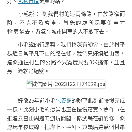
好、
包養行情
更寬的路。
小毛說：“到我們村的這兩條路，由於路窄而
險，不克不及會車，彎急的處所還要倒車才
幹‘磨’過去，習氣在城市開車的人不敢下去。”
小毛說的行路難，我們也深有領會。由於村平
易近日常平凡下山的路在修，我們只好繞道山西，
這條通往村里的公路不只寬度只要3米擺佈，並且
另一邊就是絕壁。
好像25年前小毛
包養網
的盼望此刻都慢慢完成
一樣，此刻小毛的愿景也正在慢慢落實。焦作市在
推進云臺山周邊的游玩開闢，修武縣在斟酌修一條
游玩年夜環線，把岸上、橫河、東嶺后這幾個村串