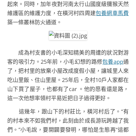
起來。同時，加年夜對河南太行山國度級獼猴天然
維護區的維護力度，在橫河村四周建
包養網車馬費
築一條叢林防火通道。
成為村支書的小毛深知精美的周遭的狀況對游
客的吸引力。25年前，小毛幻想的路修
包養app
通
了，把村里的放棄小屋改成度假小屋，讓城里人來
吃山里飯、住山里屋。25年后，全村10戶人家都在
山下買了屋子，也都有了car 。他的愿看還是路，
這一次他想率領村平易近把日子過得更好。
這幾年，跟山下的村莊比，橫河村后了。“有
的村本來不如我們村，此刻由於成長游玩跨越了我
們。”小毛說，要開闢要發明，哪怕是生態再“這都