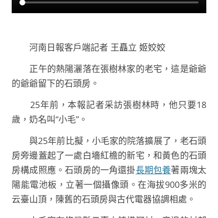
河南日報客戶端記者 王矗立 姬姣姣
正午的熱陽灑落在張樹林家的老宅，這是爺爺
的爺爺留下的石頭房。
25年前，本報記者采訪張樹林時，他只要18
歲，奶名叫“小毛”。
與25年前比擬，小毛家的院落擴展了，老石頭
房旁邊蓋起了一處白墻紅檐的新宅，和黃色的石頭
房構成照應。石頭房的一角還掛
長期包養
著兩塊太
陽能電池板，立著一個攝像頭。在海拔900多米的
云臺山頂，陳舊的石頭房與古代電器協調相處。