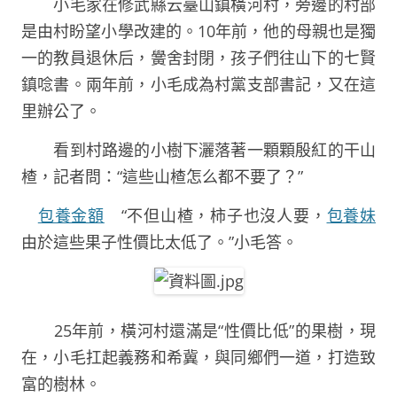
小毛家在修武縣云臺山鎮橫河村，旁邊的村部
是由村盼望小學改建的。10年前，他的母親也是獨
一的教員退休后，黌舍封閉，孩子們往山下的七賢
鎮唸書。兩年前，小毛成為村黨支部書記，又在這
里辦公了。
看到村路邊的小樹下灑落著一顆顆殷紅的干山
楂，記者問：“這些山楂怎么都不要了？”
包養金額
“不但山楂，柿子也沒人要，
包養妹
由於這些果子性價比太低了。”小毛答。
25年前，橫河村還滿是“性價比低”的果樹，現
在，小毛扛起義務和希冀，與同鄉們一道，打造致
富的樹林。