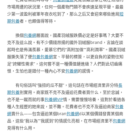
市場周遭的狀況里，任何一個產物門類不會疾速呈現平替。最最
少第一波盈利被軍年夜衣吃到了，那么之后又會迎來哪些進局
短
期包養
者，也頗值得等待。
換個
包養網
層面說，國產羽絨服跌價必定是好事嗎？大要不
克不及這么說。有不少價錢昂揚的國外羽絨服brand，言論在談
起時也是佈滿羨慕，愛慕它們的“高附加值”“高利潤率”。國產羽絨
服撕失落了便
包養
包養網
宜、平替的標簽，以更自負的姿勢往知
足“誇耀性需求”，這何嘗不是一種價值鏈進級？人們對此切齒痛
恨，生怕也是錯付一種內心不安
包養網
的感情。
有句俗話叫“強扭的瓜不甜”，這句話在市場經濟里非分特
長
期包養
別實用。商家既不克不及逼迫花費者買什么，至於忠誠，
也不是一蹴而就的事
包養網VIP
情，需要慢慢培養，這對於看過各
種人生經歷的她來說，並不難。花費者也不克不及逼迫商家
包養
網
賣什么——包含逼迫某個bran
包養網
d以某個價錢發賣某個商
品，這些“我以為”“我感到”的情感化亮相，在市場經濟里不
包養網
見得有什么用。