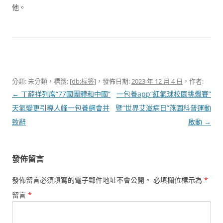
他。
分類: 未分類，標籤:
[db:标签]
，發佈日期:
2023 年 12 月 4 日
，作者:
文
←
丁薛祥列席“77國團體和中國”
一包養app“紅氣球校園挑釁賽”
章
天氣變更引導人峰一包養網會并
暨“世界艾滋病日”燕園科普運動
導
致辭
啟動
→
覽
發佈留言
發佈留言必須填寫的電子郵件地址不會公開。
必填欄位標示為
*
留言
*