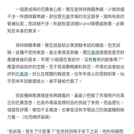
一個更成熟的花費者心態，實在是保持微觀準繩、少做詳細
干涉。所謂微觀準繩，即包管
包養
市場的充足競爭，隨時有新的
替補玩家；而詳細干涉，則是盼望詳細brand降價或跌價，必需
知足本身的需求。
保持微觀準繩，實在就是給企業測驗考試的機遇，包含試
錯。這種不受拘束度，是企業尋覓商機、價
包養網
值塑造甚至財
產鏈進級的基本，市場“小姐還在昏迷中，沒有醒來的跡象嗎？”
應當供給如許的空間。至于貿易戰略勝利與否，市場也自會給出
評判
包養網
。好比在媒體的報道里，往年年夜火的雪糕刺客，似
乎到本年就敏捷熄火、被平替給代替了。
但這種掉敗異樣是有興趣義的，最最少挖掘了市場用戶的真
正的花費意愿，也為市場尋覓標的目的供給了參照。而品德化、
情感性評價，哪怕千言萬語，也畢竟沒有市場自己的挑選機制無
力量。（
光亮網評論員
）
“告訴我，發生了什麼事？”在他找到椅子坐下之前，他的母親問