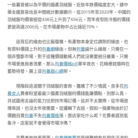
一些曩昔被以為平價的國產羽絨服，近些年跌價幅度宏大。據中
華全國貿易信息中間統計數據顯示，從2015年至2020年，中國的
羽絨服均價曾經從438元上升到了656元，而年夜型防冷服的價錢
更是高達2000元，在市場產物中占比接近70%。
這背后的緣由也比擬復雜，有產物本身定位調劑的緣由，也
有原料價錢上升的
包養網
緣由。但無
包養
論什么緣故，只需在一
個非壟斷市場，對于這種價錢動搖人們就沒需要過分嚴重。只需
市場里進局者浩繁，那么
包養價格ptt
軍年夜衣、花棉襖就隨時在
蓄勢待發，展上貨
包養甜心網
架。
現階段這波關于羽絨服的會商，攙雜了不少情感。良多花
包
養女人
費者盼望最最少國產羽絨服的價錢能廉價點、別那么貴，
并試圖用言論的氣力往把持市場訂價。這并不太實際，從市場道
理來說，也沒太年夜需要。從邏輯下去說，假如一個產物由於訂
價題目賣
包養
不失
包養價格
落，那店家吃什么呢？花費者感到氣
象冷，店家就不會覺得市場冷嗎？
花費者無妨再等等，
包養網推薦
究竟很難想象在現在活潑的