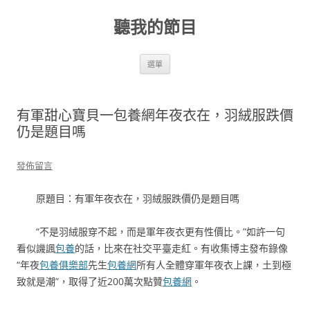
跳
至
聽我的節目
主
要
內
容
選單
有軍甜心寶貝一包養網年夜衣在，羽絨服跌價
仍是題目嗎
發佈留言
原題目：有軍年夜衣在，羽絨服跌價仍是題目嗎
“不是羽絨服穿不起，而是軍年夜衣更有性價比。”如許一句
看似譏諷
包養
的話，比來在社交平臺走紅。有收集博主發布錄像
“年夜
包養俱樂部
先生
包養網
所有人全體穿軍年夜衣上課，土到極
致就是潮”，取得了近200萬次點贊
包養網
。