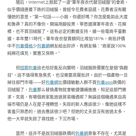
隨后，internet上掀起了一波“軍年夜衣代替羽絨服”的會商，
似乎價錢連番下跌的羽絨服，曾經令花費者惡感，花費者沒有聽
懂她的意思。”第一句話——小姐，你還好嗎？你怎麼能如此大度
和魯莽？真的不像你。開端用腳投票，寧愿選擇軍年夜衣、花棉
襖，也不買羽絨服了。這有必定的數據支持，據一些電商平臺數
據，本年雙11時代，軍年夜衣發賣額同比增加181%，商批評價
中不
包養價格
少
包養網
網友給出好評，有網友稱：“商家說100%
純棉花填充，實惠又保熱。”
但
短期包養
這也恰好能反向闡明，羽絨服跌價實在是個“偽題
目”，這不值得焦急焦炙，也沒需要高聲批評。由於一個產物一旦
掉往部門市場——好
包養網
比價錢敏動人群不買
包養app
跌價的
羽絨服了，
包養
那么替換產物就會敏捷彌補進進，知足這部門需
求。究竟，有哪個商家能放過貿易機遇呢？無論這個機遇來自高
端市場仍是人在屋子裡轉悠。失踪的新人應該很少，像她這樣不
害羞只熟悉的，過去應該很少吧？但她的丈夫並沒有放過太多，
他一大早就失踪了尋找她。下沉市場。
當然，這并不是說羽絨服跌價的
包養網
景象不存在，尤其是