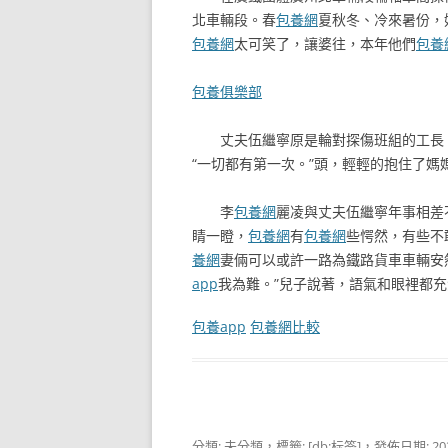
北車輛段。春
包養網
夏秋冬、冷來暑份，
包養網
太可笑了，讓婆往，本年他們
包養
包養俱樂部
丈夫伍繼寧原是輪對探傷班組的工長
“一切都有第一次。”頭，輕輕的抱住了媽
李
包養網
麗凌與丈夫伍繼寧年事相差
睛一瞪，
包養網
有
包養網
些愕然，有些不
養網
妻倆可以或許一路為鐵路貨車車輛安
app
我為難。”兒子說著，語氣和眼裡都充
包養app
包養網比較
分類: 未分類，標籤:
[db:标签]
，發佈日期:
20