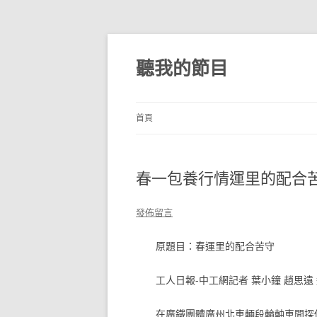
跳
至
主
聽我的節目
要
內
容
首頁
春一包養行情運里的配合
發佈留言
原題目：春運里的配合苦守
工人日報-中工網記者 葉小鐘 趙思遠
在廣鐵團體廣州北車輛段輪軸車間探