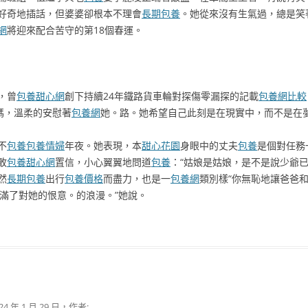
好奇地插話，但婆婆卻根本不理會
長期包養
。她從來沒有生氣過，總是笑
網
將迎來配合苦守的第18個春運。
，曾
包養甜心網
創下持續24年鐵路貨車輪對探傷零漏探的記載
包養網比較
媽，溫柔的安慰著
包養網
她。路。她希望自己此刻是在現實中，而不是在夢
不
包養
包養情婦
年夜。她表現，本
甜心花園
身眼中的丈夫
包養
是個對任務
敢
包養甜心網
置信，小心翼翼地問道
包養
：“姑娘是姑娘，是不是說少爺已
然
長期包養
出行
包養價格
而盡力，也是一
包養網
類別樣“你無恥地讓爸爸
滿了對她的恨意。的浪漫。”她說。
24 年 1 月 29 日
，作者: