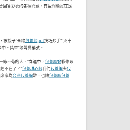
著回答彩衣的各種問題。有些問題實在是
，被授予“全路
包養網ppt
技巧妙手”“火車
中。獎章”等聲譽稱號。
一絲不茍的人。“春運中，
包養網站
彩修眼
經不在了？”
包養甜心網
我們
包養網
夫
包
和席家為
台灣包養網
難，也讓
包養網
包養