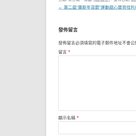
文
←
第二屆“廣新年貨節”運動甜心寶貝找包
章
導
發佈留言
覽
發佈留言必須填寫的電子郵件地址不會公
留言
*
顯示名稱
*