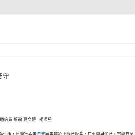
苦守
 通信員 蔡震 夏文博 楊樺勝
傷班組，伍繼寧與老
包養
婆李麗凌正端著飯盒，在車間里坐著，有說有笑