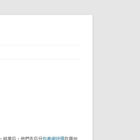
。結業后，他們先后分
包養網評價
在廣州