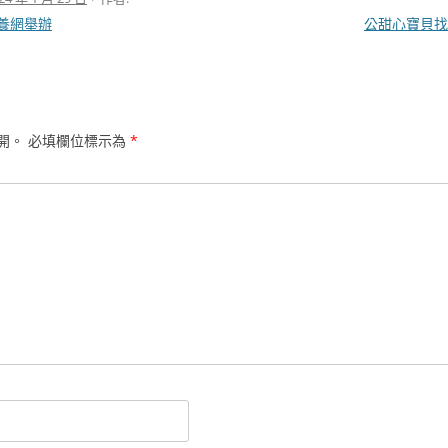
養網舉辦
公甜心寶貝
開。
必填欄位標示為
*