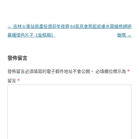
文
←
吉林火車站房產投資前年夜屏
84氣息會惹起皮膚水電維修網過
章
幕播情色片子《金瓶梅》
敏嗎
→
導
覽
發佈留言
發佈留言必須填寫的電子郵件地址不會公開。
必填欄位標示為
*
留言
*