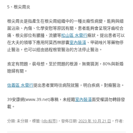
5、根尖周炎
根尖周炎是指產生在根尖周組織中的一種炎癥性病變，能夠與細
菌沾染、內傷、化學安慰等原因有關，患者能夠會呈現牙齒咬合
痛、根尖部位有膿腫、流膿等
松山區 水電行
癥狀。提出患者可以
在大夫的領導下應用阿莫西林膠囊
室內裝潢
、甲硝唑片等藥物停
止醫治，也可以經由過程根管醫治的方法停止醫治。
肯定有問題，裴母想。至於問題的根源，無需猜測，80%與新婚
媳婦有關。
信義區 水電行
提出患者實時往病院就醫，明白疾病，對癥醫治。
39安康網(www.39.net)專稿，未經籍
室內裝潢
面受權請勿轉錄發
載。
分類: 未分類，標籤:
[db:标签]
，發佈日期:
2023 年 10 月 21 日
，作者: