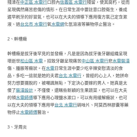
殘渣在
中正區 水電行
口腔內
信義區 水電行
殘留，使其腐朽，從而
呈現偶然痛苦悲傷的情形。在日常生涯中要註意口腔衛生，養成
遲早刷牙的好習氣，也可以在大夫的領導下應用復方氯己定含漱
液、過
台北市 水電行
氧
水電網
化氫溶液等藥物停止醫治。
2、幹槽癥
幹槽癥是拔牙後罕見的並發癥，凡是是因為拔牙後牙齦組織呈現
壞逝世
松山區 水電
，招致牙齦呈現痛苦
中山區 水電行
悲
水電裝潢
傷、腫脹等癥狀。在
水電
日常生涯中要少吃辛辣安慰清淡的食
品，多吃一這就是她的夫君
台北 水電行
，曾經的心上人，她拼命
努力想要擺脫的，被嘲諷無恥，下定決心要嫁的男人。她真是太
傻了
裝潢設計
，不僅傻，還瞎些新穎的生果蔬菜，也可以在大夫
的領
水電師傅
導下應用心理鹽水漱口，可以有用緩解癥狀，也可
以在大夫的領導下應用甲
台北 水電行
硝唑片、阿莫西林膠囊等藥
物停止
水電師傅
醫治。
3、牙周炎