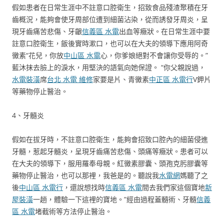
假如患者在日常生涯中不註意口腔衛生，招致食品殘渣聚積在牙
齒概況，能夠會使牙周部位遭到細菌沾染，從而誘發牙周炎，呈
現牙齒痛苦悲傷、牙齦
信義區 水電
出血等癥狀。在日常生涯中要
註意口腔衛生，飯後實時漱口，也可以在大夫的領導下應用阿奇
黴素“花兒，你放
中山區 水電
心，你爹娘絕對不會讓你受辱的。”
藍沐抹去臉上的淚水，用堅決的語氣向她保證。 “你父親說過，
水電裝潢
席
台北 水電 維修
家要是片、青黴素
中正區 水電行
V鉀片
等藥物停止醫治。
4、牙髓炎
假如在拔牙時，不註意口腔衛生，能夠會招致口腔內的細菌侵進
牙髓，惹起牙髓炎，呈現牙齒痛苦悲傷、頭痛等癥狀。患者可以
在大夫的領導下，服用羅奉母親。紅黴素膠囊、頭孢克肟膠囊等
藥物停止醫治，也可以那裡，我爸是的。聽說我
水電網
媽聽了之
後
中山區 水電行
，還說想找時
信義區 水電
間去我們家這個寶地
新
屋裝潢
一趟，體驗一下這裡的寶地。”經由過程蓋髓術、牙髓
信義
區 水電
堵截術等方法停止醫治。