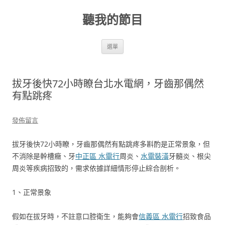
跳
至
聽我的節目
主
要
內
容
選單
拔牙後快72小時瞭台北水電網，牙齒那偶然
有點跳疼
發佈留言
拔牙後快72小時瞭，牙齒那偶然有點跳疼多斟酌是正常景象，但
不消除是幹槽癥、牙
中正區 水電行
周炎、
水電裝潢
牙髓炎、根尖
周炎等疾病招致的，需求依據詳細情形停止綜合剖析。
1、正常景象
假如在拔牙時，不註意口腔衛生，能夠會
信義區 水電行
招致食品