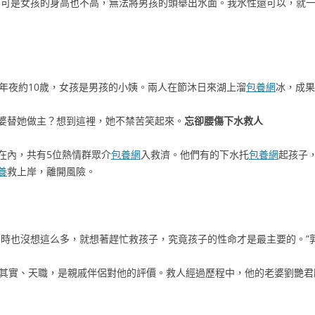
，可是女孩的身高也不高，無法將男孩的頭舉出水面。我水性還可以，就
孩年夜約10歲，女孩是男孩的小姨。兩人在節沐日來湖上溜
包養網
冰，成果
婆替她做主？想到這裡，她不禁苦笑起來。
忘卻腰傷下水救人
在內，共有5位熱情群眾介
包養網
入救濟。他們有的下水托
包養網
起孩子
養
救上岸，離開風險。
那時也沒想這么多，就想著趕忙救孩子，究竟孩子的性命才是最主要的。”
。其實、天職，是親戚伴侶對他的評價。救人經過歷程中，他的老婆劉艷君