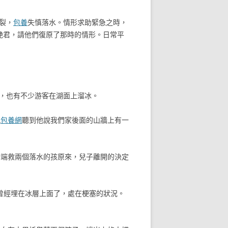
裂，
包養
失慎落水。情形求助緊急之時，
艷君，請他們復原了那時的情形。日常平
，也有不少游客在湖面上溜冰。
親
包養網
聽到他說我們家後面的山牆上有一
開端救兩個落水的孩原來，兒子離開的決定
曾經埋在冰層上面了，處在梗塞的狀況。