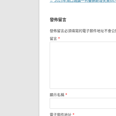
文
←
2023年海口城鎮一包養網新增失業6476
章
導
發佈留言
覽
發佈留言必須填寫的電子郵件地址不會公
留言
*
顯示名稱
*
電子郵件地址
*