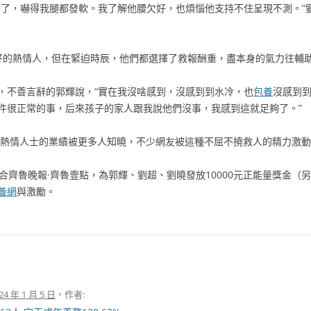
子了，嚇得我腿都發軟。我了解他腰欠好，也煩惱他支持不住呈現不測。”
好的熱情人，但在緊迫時辰，他們都選擇了救報酬重，盡本身的氣力往輔
，不善言辭的郭輝說，“實在我沒啥感到，沒感到到水冷，也
包養
沒感到
件很正常的事，后來孩子的家人跟我說他們沒事，我感到這就足夠了。”
位熱情人士的業績被更多人知曉，不少網友被這種不屈不撓救人的精力激
合齊魯晚報·齊魯壹點，為郭輝、劉超、劉曉發放10000元正能量獎金（
養網
與激勵。
24 年 1 月 5 日
，作者: