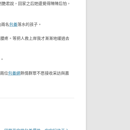
劉艷君說，回家之后她還覺得陣陣后怕，
助兩名
包養
落水的孩子。
到腰疼。等把人救上岸我才漸漸地緩過去
動。
另兩位
包養網
熱情群眾不愿接收采訪與嘉