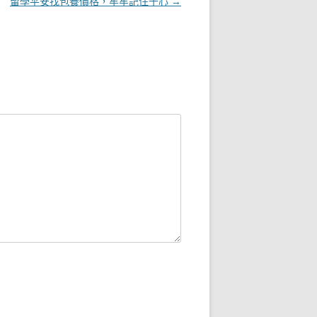
留學平安找包養價格，牢牢記住于心
→