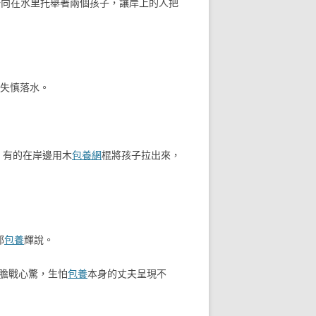
一向在水里托舉著兩個孩子，讓岸上的人把
失慎落水。
，有的在岸邊用木
包養網
棍將孩子拉出來，
郭
包養
輝說。
膽戰心驚，生怕
包養
本身的丈夫呈現不