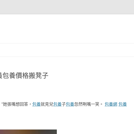
員包養價格搬凳子
。”她張嘴想回答，
包養
就見兒
包養
子
包養
忽然咧嘴一笑。
包養網
包養