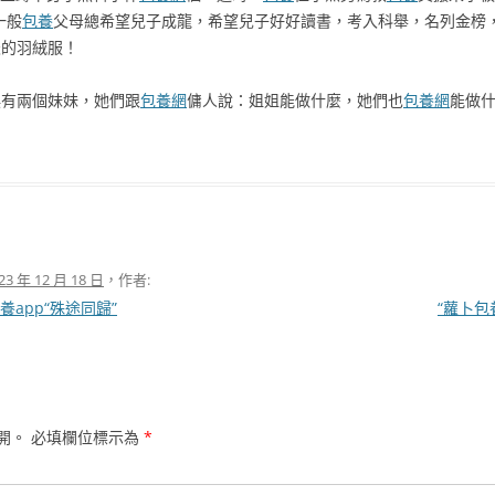
一般
包養
父母總希望兒子成龍，希望兒子好好讀書，考入科舉，名列金榜
天的羽絨服！
煥有兩個妹妹，她們跟
包養網
傭人說：姐姐能做什麼，她們也
包養網
能做什
23 年 12 月 18 日
，作者:
app“殊途同歸”
“蘿卜
開。
必填欄位標示為
*