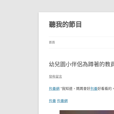
跳
至
主
聽我的節目
要
內
容
首頁
幼兒園小伴侶為蹲著的教
發佈留言
包養網
“我知道，媽媽會好
包養
好看看的
包養
包養網