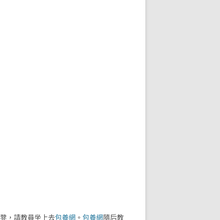
凳，請教員坐上去
包養網
。
包養網
隨后教