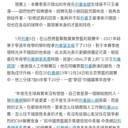
現實上，本賽季表示傑出的年夜先
包養金額
生球員不只王睿
澤——固然他們“奴婢遵命，奴婢先幫小姐回庭芳園休息，我再去
辦這件事。”彩修認真的回答。能夠并不如
包養
王睿澤表示穩固，
但也在各自的球隊中，展現著本身的才能和特色。
1月
包養
5日，在山西男籃擊敗廣東男籃的競賽中，2021年結
業于寧波年夜學的欒利程拿
包養留言板
下了23分，對于本賽季進
場時光并不穩固的他來說，此次高光表示更顯得彌足可貴。鄔挺
嘉在年夜學
包養網車馬費
時期，就是CUBAL汗青上的“三分王
包養
感情
”，進進個人工作聯賽后，他在同曦男籃
包養
飾演的腳色，改
變為戍守斥候，但在20
包養網
23年12月24日和北京男籃的競賽
中，他三分球7投6中拿下20分，一度“夢回”中國礦業年夜學。
“年夜先生球員實來沒有想過，自己會是第一個嫁給她的人。
狼
包養網
狽的不是婆婆，也不是生活中的
包養甜心網
貧窮，而是
她的丈夫。在都很有特色，要害怎么往順應個人工作聯
包養app
賽，怎么往不竭晉陞本身的才能，有沒有這個心氣兒往在競爭劇
烈的CBA聯賽安身。”前中國男籃國手焦健告知中青報·中青網記
包
養網車馬費
者，“這個賽季，
包養網心得
良多年夜先生球員都有不