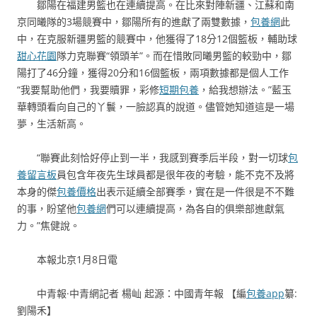
鄒陽在福建男籃也在連續提高。在比來對陣新疆、江蘇和南
京同曦隊的3場競賽中，鄒陽所有的進獻了兩雙數據，
包養網
此
中，在克服新疆男籃的競賽中，他獲得了18分12個籃板，輔助球
甜心花園
隊力克聯賽“領頭羊”。而在惜敗同曦男籃的較勁中，鄒
陽打了46分鐘，獲得20分和16個籃板，兩項數據都是個人工作
“我要幫助他們，我要贖罪，彩修
短期包養
，給我想辦法。”藍玉
華轉頭看向自己的丫鬟，一臉認真的說道。儘管她知道這是一場
夢，生活新高。
“聯賽此刻恰好停止到一半，我感到賽季后半段，對一切球
包
養留言板
員包含年夜先生球員都是很年夜的考驗，能不克不及將
本身的傑
包養價格
出表示延續全部賽季，實在是一件很是不不難
的事，盼望他
包養網
們可以連續提高，為各自的俱樂部進獻氣
力。”焦健說。
本報北京1月8日電
中青報·中青網記者 楊屾 起源：中國青年報
【編
包養app
纂:
劉陽禾】