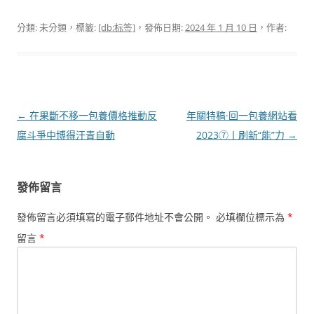
分類: 未分類，標籤:
[db:标签]
，發佈日期:
2024 年 1 月 10 日
，作者:
文
←
在果斷不移一包養價格推動反
年關特稿·回一包養網站看
章
腐斗爭中博得汗青自動
2023⑦丨刷新“能”力
→
導
覽
發佈留言
發佈留言必須填寫的電子郵件地址不會公開。
必填欄位標示為
*
留言
*