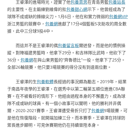
王睿澤的進場時光，證實了他
包養意思
在青島男籃
包養站長
的主要性。在主鍛練劉維偉的批
包養甜心網
示下，他曾經成為了
球隊不成或缺的鋒線尖刀。1月6日，他在和實力微弱的
包養網VIP
浙江男籃的競賽中，
包養網
進獻了17分4個籃板5次助攻的周全數
據，此中三分球9投4中。
而這并不是王睿澤的偶
包養留言板
爾迸發，而是他的慣例操
縱。對陣福建男籃時，他拿下29分。和吉林隊比武時，他砍下了
36分。
包養網
在與山東男籃的“齊魯德比”一役，他拿下了25分。
全部26輪競賽，他只要3場競賽的得分沒有到達兩位數。
王睿澤的生
包養軟體
長經過的事況頗為勵志。2019年，結業
于南昌年夜學的王睿澤，在選秀中以第二輪第五順位進進CBA聯
賽。在不被看好的情形下，他經由過程本身的不懈盡力，成為球
隊不成或缺的球員。有一個小故事可以闡明，他的勝利并非偶
爾，2020-2021賽季，王睿澤遭受骨折只打了
包養網
9場競賽，可
是他在恢復階段，就開端加練三分。而本賽季，王睿澤在持球防
禦長進步顯明，可見休賽期他仍在持續晉陞本身。