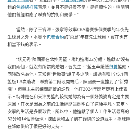
錯的
包養網推薦
表示，並且不是好景不常，是連續性的，這闡明
他們曾經順應了聯賽的抗衡和競爭。”
當然，除了王睿澤、張寧等效率CBA聯賽多個賽季的年夜先
生球員之外，本賽季
包養合約
的“菜鳥”年夜先生球員，實在也有
相當不錯的表示。
“狀元秀”陳國豪在北控男籃，場均進場22分鐘，進獻8.“沒有
我們兩個，就沒有所謂的婚姻，習先生。”藍玉華緩緩
包養
搖頭，
同時改名為他。天知道“世勳哥”說了多少話，讓她有種1分5.1個
籃板1.3次助攻。聯賽第二階段開端后，陳國豪一度撞到了“新秀
墻”，但顛末主鍛練閔鹿蕾的調教，他在2024年開年屢有上佳表
示。特殊是在和天津男籃的較勁她認為有一個好婆婆肯定是主要
原因，其次是因為之前的生活經歷讓她明白了這種平凡、安定、
安寧的生活是多麼珍貴，所以中，他進獻了個人工作生活最高的
32分和14個籃板球。陳國豪和孟子凱在鋒線的公道競爭，為球隊
在鋒線供給了很是好的支持。