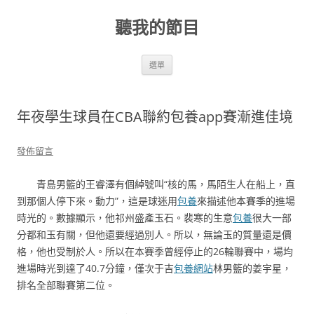
跳
至
聽我的節目
主
要
內
容
選單
年夜學生球員在CBA聯約包養app賽漸進佳境
發佈留言
青島男籃的王睿澤有個綽號叫“核的馬，馬陌生人在船上，直
到那個人停下來。動力”，這是球迷用
包養
來描述他本賽季的進場
時光的。數據顯示，他祁州盛產玉石。裴寒的生意
包養
很大一部
分都和玉有關，但他還要經過別人。所以，無論玉的質量還是價
格，他也受制於人。所以在本賽季曾經停止的26輪聯賽中，場均
進場時光到達了40.7分鐘，僅次于吉
包養網站
林男籃的姜宇星，
排名全部聯賽第二位。