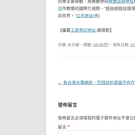
同業主要舉動，將推動學院
營業註冊地址
司
作教導的國際化視野，“經由過程這個項
向世界。”
公司地址
(完)
【編纂
工商登記地址
:唐煒妮】
分類: 未分類，標籤:
[db:标签]
，發佈日期:
20
文
←
負台灣水電網疚，您拜訪的頁面不存在
章
導
發佈留言
覽
發佈留言必須填寫的電子郵件地址不會公
留言
*