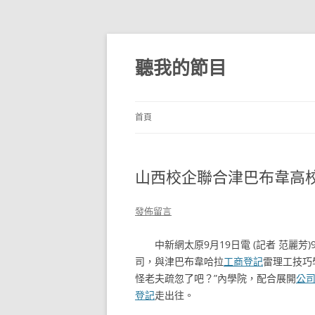
跳
至
主
聽我的節目
要
內
容
首頁
山西校企聯合津巴布韋高校
發佈留言
中新網太原9月19日電 (記者 范麗芳)
司，與津巴布韋哈拉
工商登記
雷理工技巧
怪老夫疏忽了吧？”內學院，配合展開
公
登記
走出往。