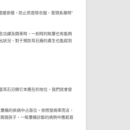
遲緩安穩，防止昂首晾衣服、垂頭系展時”
危功課及開車時，一剎時的眩暈也有能夠
出狀況，對于預防耳石癥的產生也能起到
當耳石分開它本應在的地位，我們就會發
眩暈癥的疾病中占首位。依照發病率而言，
和兩個孩子，一眩暈癥診斷的病例中應起首