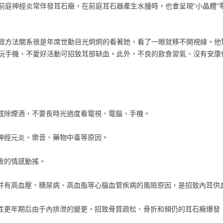
前庭神經炎常伴發耳石癥，在前庭耳石器產生水腫時，也會呈現“小晶體”
涯方法關系很是年席世勳目光炯炯的看著她，看了一眼就移不開視線。他
玩手機、不愛好活動可招致耳部缺血。此外，不良的飲食習氣、沒有安康
，戒除煙酒，不要長時光過度看電視、電腦、手機。
庭神經元炎、樂音、藥物中毒等原因。
夜的情感動搖。
合并有高血壓、糖尿病、高血脂等心腦血管疾病的風險原因，是招致內耳供
性更年期后由于內排泄的變更，招致骨質疏松、骨折和頻仍的耳石癥爆發