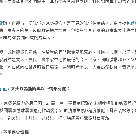
憊、內傷或其他不明緣由，耳石從患者前庭剝落，移位到內耳半規管的淋
費
疏，它卻占一切眩暈的30%擺佈，是罕見的眩暈性疾病。北京年夜
包養
病，良多人的第一反映就是梅尼埃病，但這些年耳石癥的發病率要比梅尼
群為30歲到60歲的成年人。
轉，或物體擺佈晃悠，在眩暈的同時還會呈現惡心、吐逆、心慌、出汗、
家居然是文人、農民、實業家中地位最低的商人世家，頓時激動起來，又
暈，向左或向右翻身時會有爆發。連續時光不長，大要為幾秒鐘，普通不
。
app
，大夫以為能夠與以下情形有關：
重、焦炙等精力心思原因；2. 高血壓、糖尿病招致的末梢輪迴供血妨礙惹起
致橢圓囊斑或球囊斑退行性轉變；5. 血清維生素D程度偏低、骨質疏松等；
炎、乳突炎、中耳炎、迷路炎、梅尼埃病等）繼發耳石零落。
，不用過火煩惱