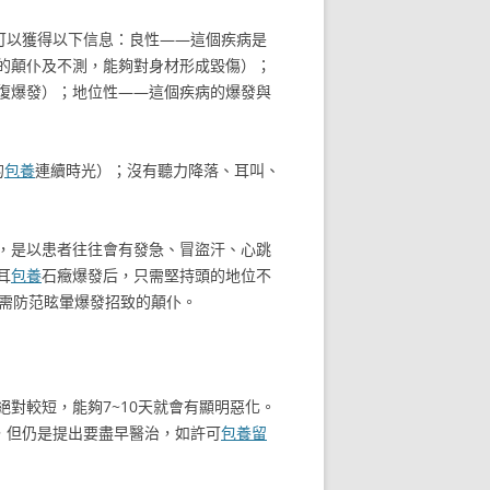
可以獲得以下信息：良性——這個疾病是
的顛仆及不測，能夠對身材形成毀傷）；
復爆發）；地位性——這個疾病的爆發與
的
包養
連續時光）；沒有聽力降落、耳叫、
，是以患者往往會有發急、冒盜汗、心跳
耳
包養
石癥爆發后，只需堅持頭的地位不
但需防范眩暈爆發招致的顛仆。
對較短，能夠7~10天就會有顯明惡化。
，但仍是提出要盡早醫治，如許可
包養留