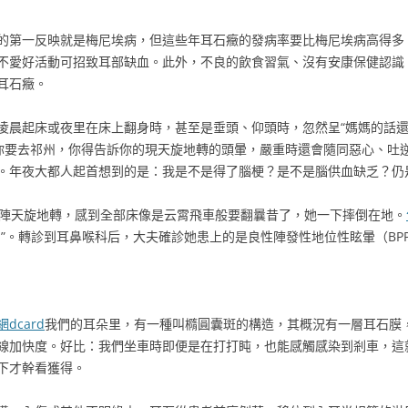
的第一反映就是梅尼埃病，但這些年耳石癥的發病率要比梅尼埃病高得多
不愛好活動可招致耳部缺血。此外，不良的飲食習氣、沒有安康保健認識
耳石癥。
凌晨起床或夜里在床上翻身時，甚至是垂頭、仰頭時，忽然呈“媽媽的話還
“你要去祁州，你得告訴你的現天旋地轉的頭暈，嚴重時還會隨同惡心、吐
。年夜大都人起首想到的是：我是不是得了腦梗？是不是腦供血缺乏？仍
一陣天旋地轉，感到全部床像是云霄飛車般要翻曩昔了，她一下摔倒在地。
”。轉診到耳鼻喉科后，大夫確診她患上的是良性陣發性地位性眩暈（BP
dcard
我們的耳朵里，有一種叫橢圓囊斑的構造，其概況有一層耳石膜
線加快度。好比：我們坐車時即便是在打打盹，也能感觸感染到剎車，這就
下才幹看獲得。