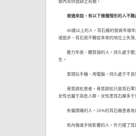
致內耳供血缺乏有關。
普通來說，有以下幾種情形的人不難
40歲以上的人。耳石癥的發病岑嶺年
或退步，耳石就不難從本來的地位上失落
壓力年夜、體質弱的人。持久處于壓
生。
垂頭玩手機、用電腦，持久處于不良
骨質疏松患者。骨質疏松只是耳石零
女性也屬于高危人群，女性患耳石癥多于
有偏頭痛的人。26%的耳石癥患者
有內傷或手術影響的人。外力撞了耳