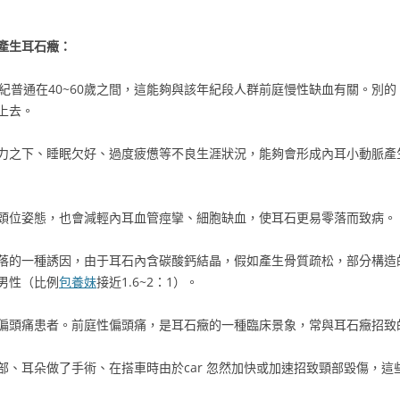
產生耳石癥：
紀普通在40~60歲之間，這能夠與該年紀段人群前庭慢性缺血有關。別
上去。
力之下、睡眠欠好、過度疲憊等不良生涯狀況，能夠會形成內耳小動脈產
頭位姿態，也會減輕內耳血管痙攣、細胞缺血，使耳石更易零落而致病。
落的一種誘因，由于耳石內含碳酸鈣結晶，假如產生骨質疏松，部分構造
男性（比例
包養妹
接近1.6~2：1）。
為偏頭痛患者。前庭性偏頭痛，是耳石癥的一種臨床景象，常與耳石癥招致
部、耳朵做了手術、在搭車時由於car 忽然加快或加速招致頸部毀傷，