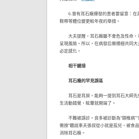
6.曾有耳石癥爆發的患者要留意：
鞋帶等體位變更較年夜的舉措。
大夫提醒，耳石癥雖不會危及性命，
呈現風險。所以，在病發后需積極共同大
必定感化。
相干鏈接
耳石癥的罕見誤區
耳石是耳屎。能夠一提到耳石大師先
生活動錯覺，眩暈就開端了。
不難被誤診。良多被診斷為“頸椎病”“
需按“聽說車夫張叔從小就是孤兒，被食
消除耳石癥。