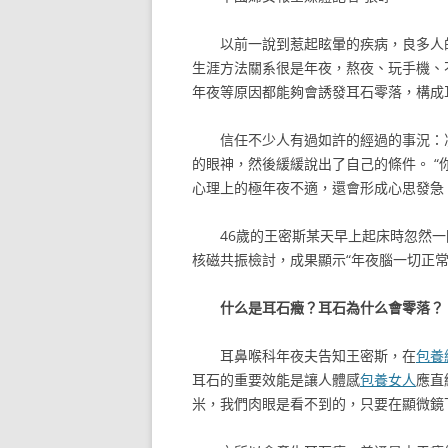
以前一說到惹起眩暈的疾病，良多人
生涯方法關系很是年夜，熬夜、玩手機、
年夜等原因都能夠會誘發耳石零落，構成
信任不少人有過如許的經過的事況：
的眼神，然後緩緩說出了自己的條件。 
心理上的極年夜不適，還會形成心思發急
46歲的王密斯某天早上起床時忽然
核磁共振檢討，成果顯示“年夜腦一切正常
什么是耳石癥？耳石為什么會零落？
耳鼻喉科年夜夫告知王密斯，在
包養網
耳石的重要效能是讓人體感
包養女人
應直
米，我們肉眼是看不到的，只要在顯微鏡