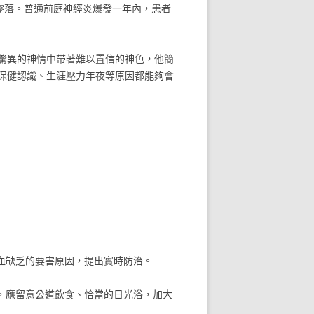
零落。普通前庭神經炎爆發一年內，患者
驚異的神情中帶著難以置信的神色，他簡
保健認識、生涯壓力年夜等原因都能夠會
血缺乏的要害原因，提出實時防治。
，應留意公道飲食、恰當的日光浴，加大