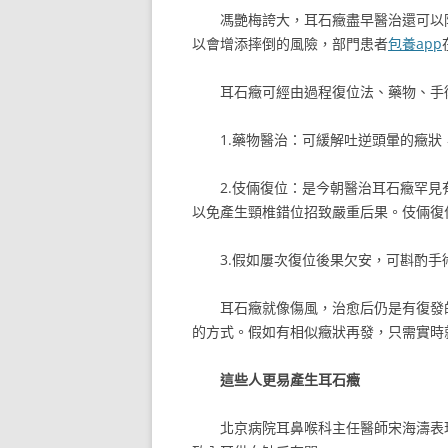
馮艷梅誇大，耳石癥盡早醫治還可以
以會增添摔倒的風險，部門患者
包養app
耳石癥可經由過程復位法、藥物、手
1.藥物醫治：可緩解吐逆頭暈的癥
2.伎倆復位：是今朝醫治耳石癥罕見
以免產生頸椎錯位招致嚴重后果。伎倆復
3.假如屢次復位後果欠安，可斟酌
耳石癥就像傷風，治愈后仍是有復發的
的方式。假如有相似癥狀再發，只需實時
這些人更易產生耳石癥
北京病院耳鼻喉科主任醫師宋海濤表