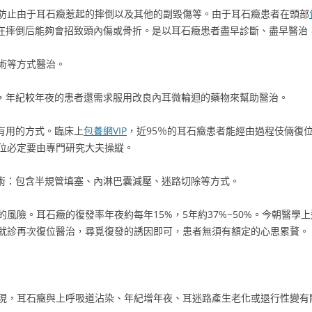
防止由于耳石癥惹起的摔倒以及其他的副毀傷等。由于耳石癥患者在頭部
在摔倒后能夠會招致頭內傷或骨折。是以耳石癥患者盡早診斷、盡早醫治
術等方式醫治。
狀，年紀較年夜的患者還需求服用改良內耳微輪迴的藥物來幫助醫治。
有用的方式。臨床上
包養網VIP
，近95％的耳石癥患者能經由過程伎倆復
位必定要由專門研究大夫操縱。
手術：包含半規管填塞、內淋巴囊減壓、迷路切除等方式。
風險。耳石癥的復發率年夜約每年15%，5年約37%~50%。今朝醫學上
就診再次復位醫治，尋覓復發的誘因即可，患者無須有額定的心思累贅。
現，耳石癥與上呼吸道沾染、年紀增年夜、耳迷路產生老化或退行性變有