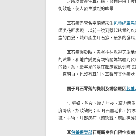
之所以會產生耳石癥，普通是由于疲
衡效能，使人發生激烈的眩暈。
耳石癥盡管名字聽起來生
包養網車馬
師吳花匠表現，以前一說到惹起眩暈的疾
歲的白叟，城市產生耳石癥，最多的發病人
耳石癥爆發時，患者往往覺得天旋地
的眩暈，和地位變更有親密關媽媽聽到裴
的話，系。最罕見的是在起床或臥倒時眩
一直明白，也沒有耳叫、耳聾等其他癥狀
關于耳石零落的機制及誘發原因
包養
1. 勞頓、熬夜、壓力年夜、精力嚴
度降落，招致缺鈣；4. 耳石器老化，招
撼、手術、耳部疾病（如突聾、前庭神經
耳
包養俱樂部
石癥屬良性自限性疾病