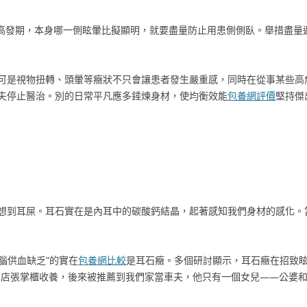
在高發期，本身哪一側眩暈比擬顯明，就要盡量防止用患側側臥。舉措盡量
可是視物扭轉、頭暈等癥狀不只會讓患者發生嚴重感，同時在從事某些高
夫停止醫治。別的日常平凡應多錘煉身材，使均衡效能
包養網評價
堅持傑
想到耳屎。耳石實在是內耳中的碳酸鈣結晶，起著感知我們身材的感化。
腦供血缺乏”的實在
包養網比較
是耳石癥。多個研討顯示，耳石癥在招致
品店張掌櫃收養，後來被推薦到我們家當車夫，他只有一個女兒——公婆