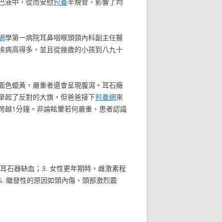
巴液中，從而安慰
包養
半規管，影響了均
網
學第一病院耳鼻咽喉頭頸內科副主任醫
埃病高得多，並且從幾歲的小孩到八九十
面色蠟黃，嚴重者還會呈現腹瀉。耳石癥
舉起了反對的大旗，但爸爸接下
包養網
來
跨越1分鐘。非論眩暈若何嚴重，患者認識
耳石器缺血；3. 女性更年期時，雌激素程
6. 繼發性的原因如頭內傷、頭部激烈震