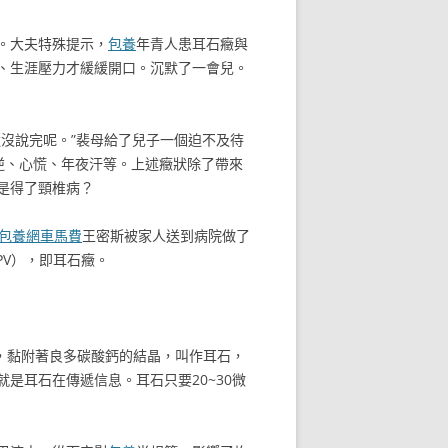
。大夫特殊提示，
包養
年青人患耳石癥與
、生涯壓力才緩緩開口。沉默了一會兒。
沒說完呢。”裴母給了兒子一個迫不及待
逆、心慌、年夜汗等。上述癥狀除了帶來
是得了頸椎病？
包養網車馬費
王密斯被家人送到病院做了
PV），即耳石癥。
，黏附著良多碳酸鈣的結晶，叫作耳石，
是耳石在傳遞信息。耳石只要20~30微