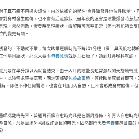
對于耳石癥不用過火煩惱，由於依據它的學名“良性陣發性地位性眩暈”，
會對身材發生毀傷，也不會有后遺癥狀（最年夜的迫害是眩暈爆發時惹起
呈現、忽然消散，爆發時呈現癥狀，緩解時可完整正常（但也有能夠會反
位的變更有關。
誘發的，不動就不暈；每次眩暈連續時光不跨越1分鐘（看工具天旋地轉
其他隨同癥狀，那么大要率
包養感情
就是耳石癥了，請到耳鼻喉科就診。
感凡是在半分鐘以內就會結束。由于內耳的眩暈長短常激烈的天旋地轉感
生。此時需求堅持沉著，固定頭部姿
包養故事
態，等候眩暈感曩昔即可。
緩解。即便不作任何醫治，也會在1個月內自愈，且不會形成身材毀傷，
醫師馮艷梅先容，普通耳石癥自愈時光凡是在兩周擺佈，年青人自愈時光絕
幹自愈，凡是需求3~4周或許更長的時光。固然部門患者
包養
能夠會自愈
發。