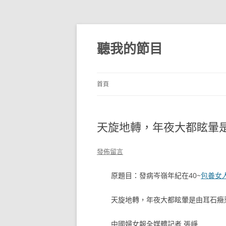
跳
至
主
聽我的節目
要
內
容
首頁
天旋地轉，年夜大都眩暈
發佈留言
原題目：發病岑嶺年紀在40~
包養女
天旋地轉，年夜大都眩暈是由耳石癥
中國婦女報全媒體記者 張崢