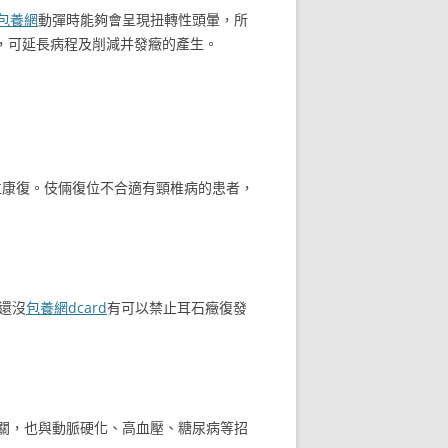
包養網
動彈時能夠會呈現扭轉性頭暈，所
，可延長病程及削減并發癥的產生。
位康復。伎倆復位不合適有頸椎病的患者，
還沒
包養網dcard
有可以禁止耳石癥復發
關，也與動脈硬化、高血壓、糖尿病等招