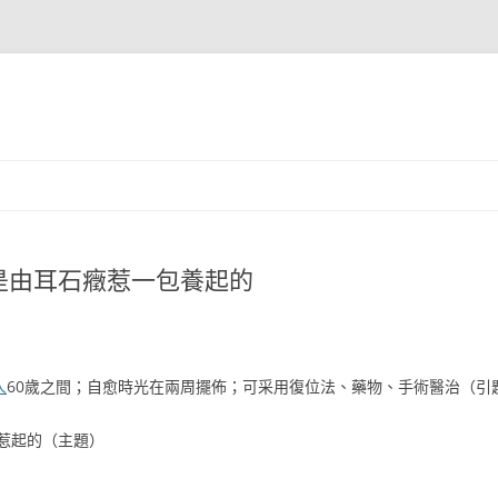
是由耳石癥惹一包養起的
人
60歲之間；自愈時光在兩周擺佈；可采用復位法、藥物、手術醫治（引
惹起的（主題）