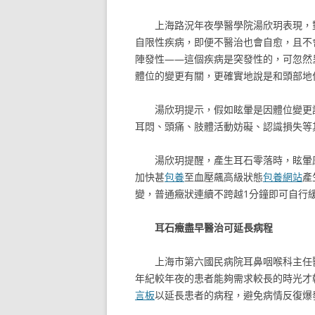
上海路況年夜學醫學院湯欣玥表現，
自限性疾病，即便不醫治也會自愈，且不
陣發性——這個疾病是突發性的，可忽然
體位的變更有關，更確實地說是和頭部地
湯欣玥提示，假如眩暈是因體位變更
耳悶、頭痛、肢體活動妨礙、認識損失等
湯欣玥提醒，產生耳石零落時，眩暈
加快甚
包養
至血壓飆高級狀態
包養網站
產
變，普通癥狀連續不跨越1分鐘即可自行
耳石癥盡早醫治可延長病程
上海市第六國民病院耳鼻咽喉科主任
年紀較年夜的患者能夠需求較長的時光才
言板
以延長患者的病程，避免病情反復爆