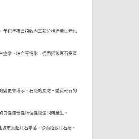
的，年紀年夜會招致內耳部分構造產生老化
生痙攣、缺血等情形，從而招致耳石癥產
的變更會增添耳石癥的風險。體質較弱的
的良性陣發性地位性眩暈同時產生。
這些城市惹起耳石零落，從而招致耳石癥。