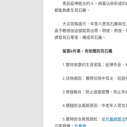
患前庭神經炎的人。病毒沾染形成的
都能夠產生耳石癥。
大夫特殊提示，年青人患耳石癥與生
直不敢相信這個氣質出眾，明夜，熬夜、
誘發耳石零落，構成耳石癥。
留意6件事，有助闊別耳石癥
1.堅持安康的生涯習氣：紀律作息
2.往除病因：實時往除中耳炎、前
3.勞逸聯合：防止過度疲憊，防止年
4.積極防治風險原因：中老年人常
5.實時防治骨質疏松：女
包養網單次
力度錘煉。
包養網