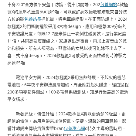
車身720°全方位平安盔甲防護。從車頂開端，202
包養網站
4款極
氪X的頂壓承重最高可達9噸，可以或許高效接收和疏散來自分歧
方位的碰
包養站長
撞能量，避免車艙變形。在正面防護上，2024
款極氪X的門檻防撞梁采用8宮格design，應用和極氪009分歧的
平安驗證尺度，每隔12.7厘米停止一次側柱碰測試，是行業尺度
11倍，共同高強度籠總之，家族退出是事實，再加上雲音山的意
外和損失，所有人都認為，藍雪詩的女兒以後可能嫁不出去了。
喜。式車身design，2024款極氪X可蒙受的正面柱碰剎時沖擊力
高達65噸！
電池平安方面，2024款極氪X采用無熱舒展、不起火的極芯
電池包，6年夜平安辦法層層加碼，周全應對起火隱患。經由過程
200多項零部件測試，100多項體系級測試，知足行業最高的電池
平安請求。
新奢進級，價值升維！2024款極氪X將以更清楚的版型、更
超值的價值，為用戶帶來加倍智能、便捷、溫馨的用車體驗，影
響并轉變由傳統貴氣奢華bran
包養甜心網
d持久主導的舊時期，
在緊湊級貴氣奢華車市場重塑標桿，成為下一代都會經典。