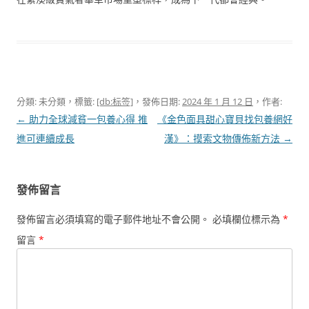
分類: 未分類，標籤:
[db:标签]
，發佈日期:
2024 年 1 月 12 日
，作者:
文
←
助力全球減貧一包養心得 推
《金色面具甜心寶貝找包養網好
章
進可連續成長
漢》：摸索文物傳佈新方法
→
導
覽
發佈留言
發佈留言必須填寫的電子郵件地址不會公開。
必填欄位標示為
*
留言
*