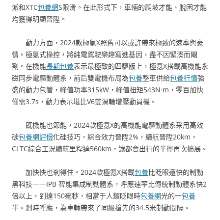
派和XTC
包養網
S限滑。在此形式下，車輛的爬坡才能、脫困才能
均獲得明顯晉陞。
動力方面，2024款極氪X照舊可以或許帶來極致的速率與豪
情。極氪式操控，將純電駕駛樂趣寫進基因，盡不因緊湊而閹
割。在機能
長期包養
表示最極致的四驅版上，極氪X搭載高機能永
磁同步電驅動體系，前后雙電機布局為
包養
整車供給
包養行情
強
盛的動力包管，峰值功率315kW，峰值扭矩543N·m，零百加快
僅需3.7s，動力表示堪比V6雙渦輪增壓動員機。
既機能也節能，2024款極氪X的高機能電驅動體系采用高效
碳
包養網評價
化硅技巧，綜合效力晉陞2%，續航晉陞20km，
CLTC綜合工況續航里程達560km，讓都會出行的半徑再次擴展。
加快快也剎得住。2024款極氪X搭載
包養
比眨眼還快的制動
黑科技——IPB 智能集成制動體系，呼應速率比傳統制動體系快2
倍以上，到達150毫秒，相當于人類眨眼時
包養網
光的一
包養
半。剎時呼應，為車輛帶來了同級搶先的34.5米制動間隔。