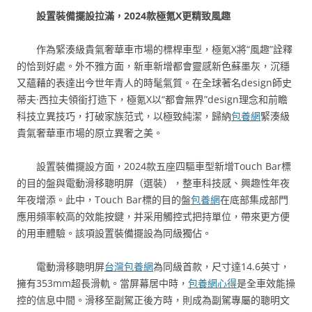
設置裝備擺設拉滿，2024款極氪X更精致風趣
作為緊湊級貴氣奢華車市場的標桿車型，極氪X將“風趣”詮釋
的恰到好處。外不雅方面，新車新增都會靈感新色蘇墨灰，沉穩
又蘊藉的表達出今世年青人的時髦氣質。在全球著名design師史
蒂夫·西拉夫領銜打造下，極氪X以“都會無界”design理念和前瞻
科技立異技巧，打破家族范式，以極致純潔，歸納
包養網
緊湊級
貴氣奢華車市場的原立異奢之美。
設置裝備擺設方面，2024款五座四驅車型新增Touch Bar標
的目的盤與電動滑移聰明屏（選裝），整車科技感、興趣性年夜
年夜增添。此中，Touch Bar標的目的盤
包養網
在底部集成部門
應用頻率較高的效能按鍵，并采用觸控式把持單位，帶來更方便
的用車體驗。該項設置裝備擺設為同級獨佔。
電動滑移聰明屏
台灣包養網
為同級首款，尺寸達14.6英寸，
擁有353mm超長滑軌。當屏幕居中時，
包養網心得
是全車效能操
控的信息中間。滑移至副駕正後方時，則成為副駕專屬的聰明文