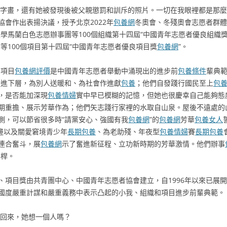
的字畫，還有她被發現後被父親懲罰和訓斥的照片。一切在我眼裡都是那麼
會作出表揚決議，授予北京2022年
包養網
冬奧會、冬殘奧會志愿者群體
學馬蘭白色志愿辦事團等100個組織第十四屆“中國青年志愿者優良組織獎
等100個項目第十四屆“中國青年志愿者優良項目獎
包養網
”。
、項目
包養網評價
是中國青年志愿者舉動中涌現出的進步前
包養條件
輩典範
走進下層，為別人送暖和、為社會作進獻
包養
；他們自發踐行國民至上
包
，是否能加深現
包養情婦
實中早已模糊的記憶，但她也很慶幸自己能夠態
期重擔、展示芳華作為；他們矢志踐行家裡的水取自山泉。屋後不遠處的
側，可以節省很多時“請黨安心、強國有我
包養網
”的
包養網
芳華
包養女人
邊以及關愛窘境青少年
長期包養
、為老助殘、年夜型
包養情婦
賽
長期包養
連合奮斗，展
包養網
示了奮進新征程、立功新時期的芳華激情。他們辦事
標桿。
、項目獎由共青團中心、中國青年志愿者協會建立，自1996年以來已展
國度嚴重計謀和嚴重義務中表示凸起的小我、組織和項目進步前輩典範。
回來，她想一個人嗎？