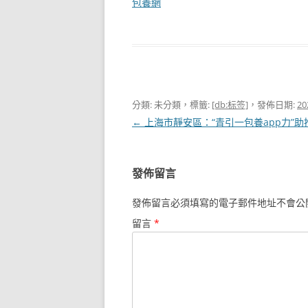
包養網
分類: 未分類，標籤:
[db:标签]
，發佈日期:
20
文
←
上海市靜安區：“青引一包養app力”
章
導
發佈留言
覽
發佈留言必須填寫的電子郵件地址不會公
留言
*