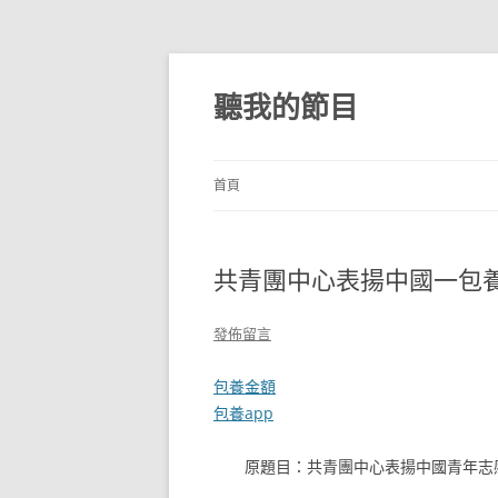
跳
至
主
聽我的節目
要
內
容
首頁
共青團中心表揚中國一包
發佈留言
包養金額
包養app
原題目：共青團中心表揚中國青年志