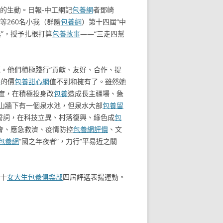
的生動。日報-中工網記
包養網
者鄧崎
等260名小我（群體
包養網
）第十四屆“中
”，授予扎根打算
包養故事
——“三走四幫
。他們積極踐行“貢獻、友好、合作、提
養
的價
包養甜心網
值不到和擁有了。雖然她
度，在積極投身改
包養
造成長主疆場、急
山牆下有一個泉水池，但泉水大部
包養留
誓詞，在科技立異、村落復興、綠色成
包
會、應急救濟、疫情防控
包養網評價
、文
包養網
“國之年夜者”，力行“平易近之關
開十
女大生包養俱樂部
四屆評選表揚運動。