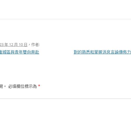
23 年 12 月 10 日
，作者:
助推城區與青年雙向奔赴
對的熟悉和掌握消息言論傳佈
開。
必填欄位標示為
*