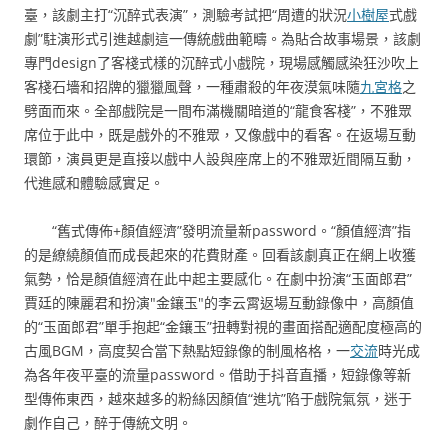
臺，該劇主打“沉醉式表演”，測驗考試把“周遭的狀況
小樹屋
式戲
劇”駐演形式引進越劇這一傳統戲曲範疇。為貼合故事場景，該劇
專門design了客棧式樣的沉醉式小戲院，現場感觸感染狂沙吹上
客棧石墻和招牌的獵獵風聲，一種肅殺的年夜漠氣味隨
九宮格
之
劈面而來。全部戲院是一間布滿機關暗道的“龍食客棧”，不雅眾
席位于此中，既是戲外的不雅眾，又像戲中的看客。在返場互動
環節，演員更是直接以戲中人設與座席上的不雅眾近間隔互動，
代進感和體驗感實足。
“舊式傳佈+顏值經濟”發明流量新password。“顏值經濟”指
的是繚繞顏值而成長起來的花費財產。回看該劇真正在網上收獲
氣勢，恰是顏值經濟在此中起主要感化。在劇中扮演“玉面郎君”
賈廷的陳麗君和扮演"金鑲玉"的李云霄返場互動錄像中，高顏值
的“玉面郎君”單手抱起“金鑲玉”扭轉對視的畫面搭配適配度極高的
古風BGM，高度契合當下熱點短錄像的制風格格，一
交流
時光成
為各年夜平臺的流量password。借助于抖音直播，短錄像等新
型傳佈東西，越來越多的粉絲因顏值“進坑”陷于戲院氣氛，迷于
劇作自己，醉于傳統文明。