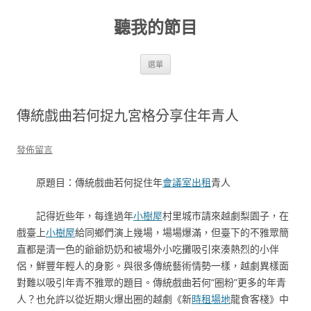
跳
至
聽我的節目
主
要
內
容
選單
傳統戲曲若何捉九宮格分享住年青人
發佈留言
原題目：傳統戲曲若何捉住年
會議室出租
青人
記得近些年，每逢過年
小樹屋
村里城市請來越劇梨園子，在
戲臺上
小樹屋
給同鄉們演上幾場，場場爆滿，但臺下的不雅眾簡
直都是清一色的爺爺奶奶和被場外小吃攤吸引來湊熱烈的小伴
侶，鮮豐年輕人的身影。與很多傳統藝術情勢一樣，越劇異樣面
對難以吸引年青不雅眾的題目。傳統戲曲若何“圈粉”更多的年青
人？也允許以從近期火爆出圈的越劇《新
時租場地
龍食客棧》中