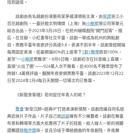
找到謎底。
該劇由有名越劇扮演藝術家茅威濤領銜主演，由
見證
浙江小
百花越劇院、一臺好戲文明傳媒（上海）無
小樹屋
限公司等單元
結合出品，于2023年3月28日，在杭州蝴蝶戲院“開門迎客”。隨
后，在豆瓣、小紅書等社交平臺，該劇一舉成為杭州的熱點劇
目，票務平臺年夜麥評分高達9.8。表演不到半年，該劇曾經開端
每周固定表演，從最開端80%的上座率下
1對1教學
跌到100%，
甚至“一
小樹屋
票難求”。8月6日晚，該劇初次在抖音線上直播，
直接“火出了圈”——924萬人次不雅看，近4000名不雅眾發布了
跨越1.4萬條評論。翻開年夜麥網票務平臺，該劇2023年12月22
日至2024年2月4每日天期間一切場次均已售罄。
《新龍食客棧》若何捉住年青人的呢？
聚會
“新型沉醉+經典IP”打造表演新情勢。該劇改編自同名經
典武俠片子作品，片子自己就
訪談
擁有不少擁躉者。該劇在舞臺
布景和轉場等方面大批應用了片子的技能，給人線人一新的視聽
感觸感
時租空間
染。並且分歧于傳統戲曲的年夜劇院、年夜舞