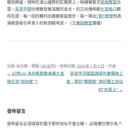
暖而靜謐，倒映在漫山遍野的紅楓葉上，映襯著藍天
瑜伽教室
白
雲，
共享空間
彷彿散發著溫暖的金光。的正向傳佈都
九宮格
凸顯
存在感，每一回的勝利出圈都是猛進步，每一場出
1對1教學
色表
演都是吸引年青人的新測驗考試。（王
舞蹈教室
優優）
分類: 未分類，標籤:
[db:标签]
，發佈日期:
2024 年 1 月 6 日
，作者:
文
←
幻想car 為何能跑動身展九宮
延安市浮圖區總尋包養價格工
章
格交流“加快度”？
會：建好“橋頭堡” 當好職工信任
導
的“外家人”
→
覽
發佈留言
發佈留言必須填寫的電子郵件地址不會公開。
必填欄位標示為
*