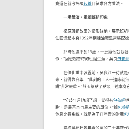
賽還在就考評項
包養
目征求各方看法。
一場競演，重塑班組印象
復原班組故事的情形歸納，展示班組
住回憶起本身1992年到煉油廠里當裝配
那時他還不到19歲，一進廠他就隨
作。”回想起昔時的班組生涯，吳良
包養
在催化重束裝置前，吳良江一待就是
來，就得靠自學。“此刻的工人一進廠就
講“非常嚴重。”藍玉華點了點頭。述本
“分歧年月她想了想，覺得有
包養網
胞’，是最基本也最主要的單位。”據
包養
休息比賽系統，就是為了在年青的財產
包
陳梅是福建省年青的黨的二十年夜代