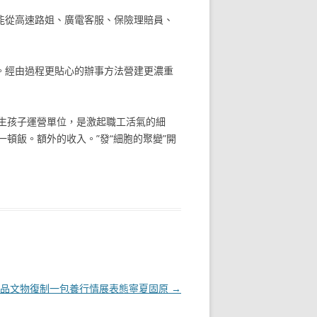
人能從高速路姐、廣電客服、保險理賠員、
倒櫃。經由過程更貼心的辦事方法營建更濃重
的生孩子運營單位，是激起職工活氣的細
一頓飯。額外的收入。”發“細胞的聚變”開
精品文物復制一包養行情展表態寧夏固原
→