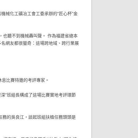
省機械化工礦冶工會工委承辦的“匠心杯”金
，也聽不到機械轟叫聲。 作為福建省總本
多名網友都很獵奇：這場跨地域、跨行業展
休息比賽特邀的考評專家。
資深”班組長構成了這場比賽實地考評環節
組任務的吳良江，談起班組扶植任務頭頭是