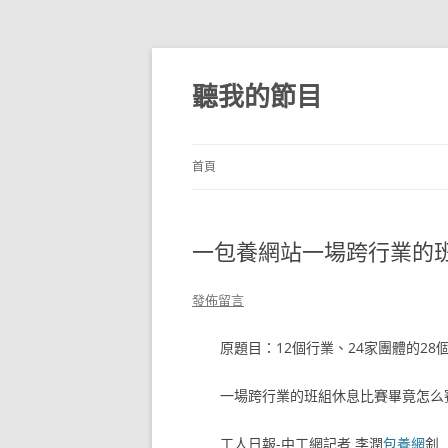
跳
至
主
聽我的節目
要
內
容
首頁
一包養網站一場跨行業的
發佈留言
原題目：12個行業、24家團體的2
一場跨行業的班組休息比賽畢竟怎么
工人日報-中工網記者 李潤
包養網
釗