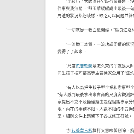
“比技巧？大師處在分歧行業賽道，沒
件事與我無關。”藍玉華緩緩說出最後一句
周遭的狀況都紛歧樣，缺乏可以同題共答
“一切就從一張白紙開端。”吳良江沒
“一流職工本質、一流功課周遭的狀
變得了了起來。
“尺度
包養軟體
是怎么來的？就是大師
司生孩子技巧部高等主管徐家全用了“焦灼
“有人以為把生孩子型企業和辦事型
“有人感到最後拿出來會商的尺度客觀測
家提出不克不及僅僅經由過程組織專家分
限、內在的事務不限、人數不限的不受拘束
室，細則文件上還留下了各式修正符號。
“加
包養留言板
框打叉意味著刪除，箭