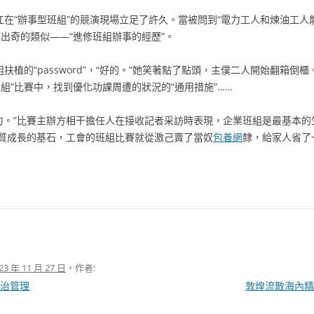
江在“辦事型班組”的競演現場立足了許久。當被問到“電力工人和煉油工
出奇的類似——“進修班組辦事的經歷”。
組扶植的“password”，“好的。”她笑著點了點頭，主僕二人開始翻箱
組”比賽中，找到優化功課周遭的狀況的“通用措施”……
氣力。”比賽主辦方相干擔任人在接收記者采訪時表現，企業班組是最基本
質成長的基石，工會的班組比賽就從激己賣了當奴
包養網
隸，給家人省了
23 年 11 月 27 日
，作者:
治管理
敦煌流散海內