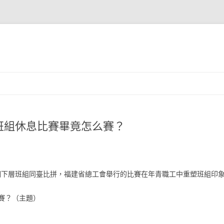
班組休息比賽畢竟怎么賽？
8個下層班組同臺比拼，福建省總工會舉行的比賽在年青職工中重塑班組印
賽？（主題）