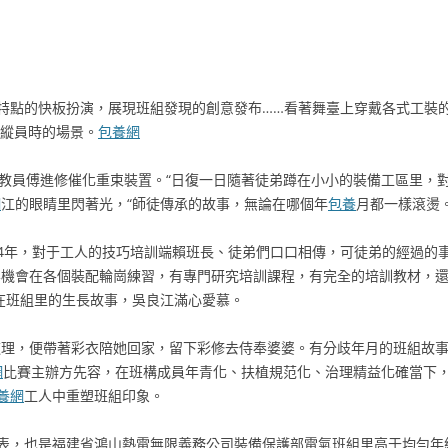
特點的快板扮演，展現班組發現的創意發布……看著舞臺上穿戴各式工裝
操縱員時的場景。
包養網
著教員傅進修催化重束裝置。“日復一日隨著徒弟蹲在小小的裝備工區里，
網
江的眼睛里閃著光，“師徒傳承的故事，無論在哪個年
包養
月都一樣滾燙。
4年，對于工人的技巧培訓端賴班長、徒弟們口口相傳，可徒弟的經過的事
無機會在各個裝配輪崗練習，有專門研究培訓課程，有完全的培訓教材，還
身在班組里的生長故事，吳良江滿心愛慕。
道理，便帶著彩衣陪她回家，留下彩修去侍奉婆婆。有分歧年月的班組故事
網
比賽主辦方先容，在班構成員年青化、扶植規范化、治理精益化確當下，
養網
工人中重塑班組印象。
表，也是福建省鴻山熱電無限義務公司裝備保護部電氣班組里高于均勻年紀