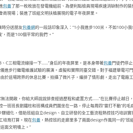
進
包養
了那一枚枚放在發電機組前、為便利點檢員現場疾速消缺制作的裝
會商現場；裝進了班組文明扶植展現的電子年夜屏里。
演時分送朋友
包養網
的一段話印象深入：“1小我進步100米，不如100小
，而是‘100個平常的我們’。”
B、C三相電流線接一下……”身后的年夜屏里，是本身帶著
包養
門徒們停止
試儀進步行繼電維護試驗的展演。虛擬和實際同臺交錯，對于福建華電可門
事由於這場跨界的休息比賽，拍攝了微片子，編排了情形劇，走出了電廠工
常無法開啟，你給大師說說排查經過歷程和處置方式……”在比賽停止越日，
控一班班長劉鐵柱和班構成員們圍坐在一路，停止每周四“雷打不動”的毛
步驟細化，借助班組自立design、自立研發的全工藝流程熱控技巧培訓
工培育打算。現在
包養
，熱控班的走廊里多了兩面design作風同一的“班
這面文明墻上。”