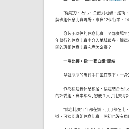
“從電力、石化、金融到地礦、建筑、
牌班組休息比賽現場，來自12個行業、2
分歧于以往的休息比賽，全部賽場里
年舉行的休息比賽中介入地域最多、籠罩
開的班組休息比賽究竟怎么賽？
一場比賽，從“一張白紙”開端
拿著厚厚的考評手冊坐在臺下，一身
作為福建省休息模范、福建結合石化
的評委組，自本年3月初便介入了比賽考
“休息比賽年年都在辦、月月都在比
道，可談到班組休息比賽，開初也沒有眉