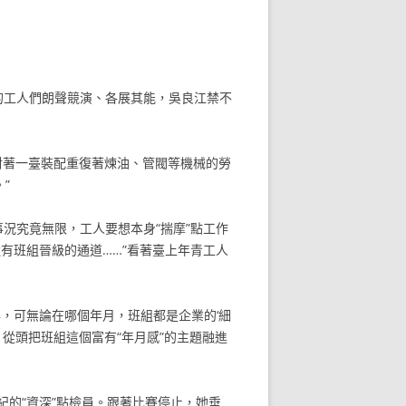
的工人們朗聲競演、各展其能，吳良江禁不
對著一臺裝配重復著煉油、管閥等機械的勞
”
況究竟無限，工人要想本身“揣摩”點工作
有班組晉級的通道……”看著臺上年青工人
，可無論在哪個年月，班組都是企業的‘細
從頭把班組這個富有“年月感”的主題融進
的“資深”點檢員。跟著比賽停止，她垂