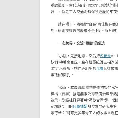
垂認識到，古代班組的概念早已被她們裝
會上，新老工人交通消缺保護經歷的年夜
站在場下，陳梅對“班長”陳佳彬在競
刻，班組扶植靠的歷來不是‘1個不服凡的我’
一次跨界，交流“轉變”的氣力
“小姚，先接地線，然后把
包養妹
A、
徒們”帶著麥克風、坐在繼電維護三相測
弟”江蓉來說，她們班組里的
包養
師徒故
事”新的面孔。
“焱鑫，本周3E磨煤機熱風插板門常
神福（石獅）發電無限公司裝備治理部熱
啟示，劉鐵柱打算著將“師徒合同”進一個
定精緻到月的
包養情婦
熱控專門研究高等
等待著：“能有更多年青工人的故事呈現在