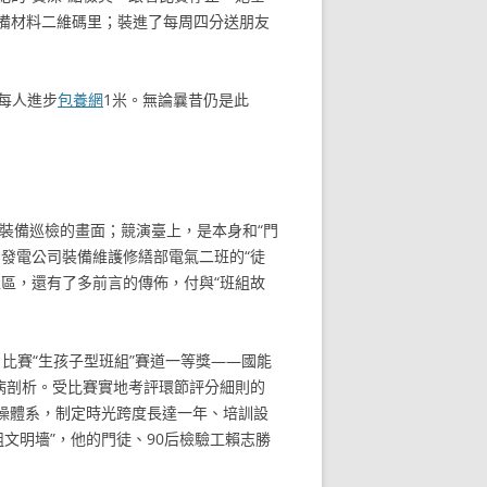
備材料二維碼里；裝進了每周四分送朋友
我每人進步
包養網
1米。無論曩昔仍是此
裝備巡檢的畫面；競演臺上，是本身和“門
發電公司裝備維護修繕部電氣二班的“徒
區，還有了多前言的傳佈，付與“班組故
比賽“生孩子型班組”賽道一等獎——國能
病剖析。受比賽實地考評環節評分細則的
實操體系，制定時光跨度長達一年、培訓設
組文明墻”，他的門徒、90后檢驗工賴志勝