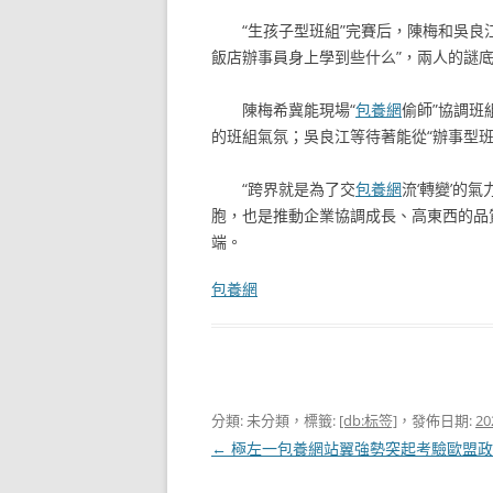
“生孩子型班組”完賽后，陳梅和吳良
飯店辦事員身上學到些什么”，兩人的謎底
陳梅希冀能現場“
包養網
偷師”協調班
的班組氣氛；吳良江等待著能從“辦事型班
“跨界就是為了交
包養網
流‘轉變’的
胞，也是推動企業協調成長、高東西的品
端。
包養網
分類: 未分類，標籤:
[db:标签]
，發佈日期:
20
文
←
極左一包養網站翼強勢突起考驗歐盟政
章