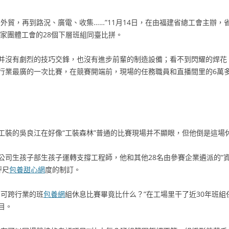
外貿，再到路況、廣電、收集……”11月14日，在由福建省總工會主辦，
4家團體工會的28個下層班組同臺比拼。
并沒有劇烈的技巧交鋒，也沒有進步前輩的制造設備；看不到閃耀的焊花
行業最廣的一次比賽，在競賽開端前，現場的任務職員和直播間里的6萬
工裝的吳良江在好像“工裝森林”普通的比賽現場并不顯眼，但他倒是這場
公司生孩子部生孩子運轉支撐工程師，他和其他28名由參賽企業遴派的“
評尺
包養甜心網
度的制訂。
，可跨行業的班
包養網
組休息比賽畢竟比什么？”在工場里干了近30年班
目。