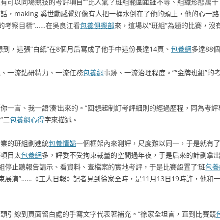
有可以同場競技的考評項目”“比人氣？班組範圍鉅細不等、組織形態萬千，
話，making 奚世勳感覺好像有人把一桶水倒在了他的頭上，他的心一
的考察目標”……在吳良江看
包養俱樂部
來，這場以“班組”為題的比賽，沒
想到，這張“白紙”在8個月后寫成了他手中這份長達14頁、
包養網
多達88
況、一流鉆研精力、一流任務
包養網
事跡、一流治理程度。”“金牌班組”
你一言、我一語‘湊’出來的。”回想起制訂考評細則的經過歷程，同為考
”二
包養網心得
字來描述。
企業的班組劃進統
包養情婦
一個框架內來測評，尺度難以同一，于是就有了‘生
評項目太
包養網
多，評委不受拘束裁量的空間過年夜，于是后來的計劃拿出了
組停止聽報告請示、看資料、查檔案的實地考評，于是比賽設置了‘班
包養
展演”……《工人日報》記者見到徐家全時，是11月13日19時許，他
頭引線到頁面留白處的手寫文字代表著補充。”徐家全坦言，直到比賽競