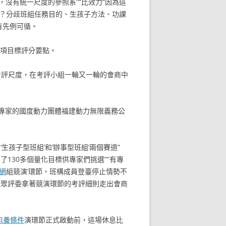
沒有統一尺度的參照系”“比效力“因為這
路？分歧班組任務目的、生孩子方法、功課
有先例可循。
個項目標評分要點。
的考評尺度，在考評小組一輪又一輪的會商中
評專家的國度動力團體福建動力無限義務公
孩子型班組’和‘辦事型班組’兩個賽道”
130多個量化目標供專家們挑選”“有專
網
組競演’環節，班構成員登臺停止情勢不
和一眾評委拿著競演環節的考評細則走出會商
包養條件
演環節正式啟動前，這場休息比