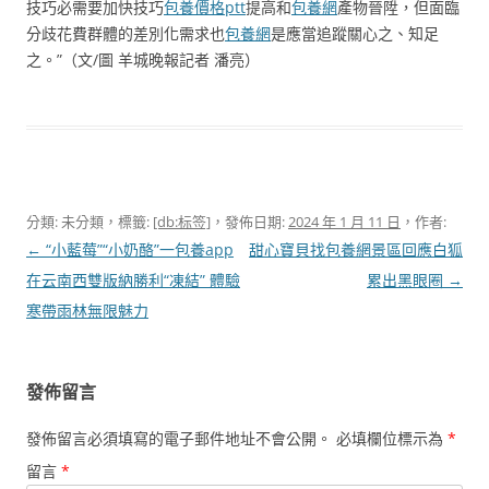
技巧必需要加快技巧
包養價格ptt
提高和
包養網
產物晉陞，但面臨
分歧花費群體的差別化需求也
包養網
是應當追蹤關心之、知足
之。”（文/圖 羊城晚報記者 潘亮）
分類: 未分類，標籤:
[db:标签]
，發佈日期:
2024 年 1 月 11 日
，作者:
文
←
“小藍莓”“小奶酪”一包養app
甜心寶貝找包養網景區回應白狐
章
在云南西雙版納勝利“凍結” 體驗
累出黑眼圈
→
導
寒帶雨林無限魅力
覽
發佈留言
發佈留言必須填寫的電子郵件地址不會公開。
必填欄位標示為
*
留言
*