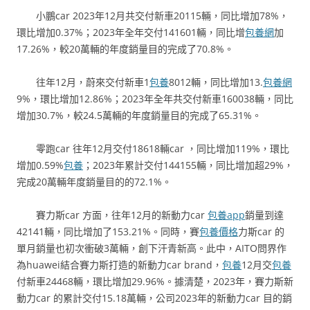
小鵬car 2023年12月共交付新車20115輛，同比增加78%，
環比增加0.37%；2023年全年交付141601輛，同比增
包養網
加
17.26%，較20萬輛的年度銷量目的完成了70.8%。
往年12月，蔚來交付新車1
包養
8012輛，同比增加13.
包養網
9%，環比增加12.86%；2023年全年共交付新車160038輛，同比
增加30.7%，較24.5萬輛的年度銷量目的完成了65.31%。
零跑car 往年12月交付18618輛car ，同比增加119%，環比
增加0.59%
包養
；2023年累計交付144155輛，同比增加超29%，
完成20萬輛年度銷量目的的72.1%。
賽力斯car 方面，往年12月的新動力car
包養app
銷量到達
42141輛，同比增加了153.21%。同時，賽
包養價格
力斯car 的
單月銷量也初次衝破3萬輛，創下汗青新高。此中，AITO問界作
為huawei結合賽力斯打造的新動力car brand，
包養
12月交
包養
付新車24468輛，環比增加29.96%。據清楚，2023年，賽力斯新
動力car 的累計交付15.18萬輛，公司2023年的新動力car 目的銷