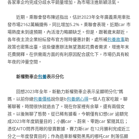
各家車企均完成分歧水平銷量增加，為市場注進新穎活氣。
近期，乘聯會發布陳述指出，估計2023年全年廣義乘用車批
發市場2162萬輛擺佈，同比增加5.2%。乘聯會表現，近期car 市
場熱度未到達預期，內活潑力略顯缺乏。但是，跟著歲末鄰近，
各年夜主流企業紛紜發布官方限時優惠計劃，處所補
包養故事
助
政策也密集出臺，這些優惠辦法無望激起花費者需求，增進年末
花費開釋。在供需兩方面的有利原因配合感化下，市場仍具有較
年夜的沖量空間。
新權勢車企
包養
表示分化
回想2023年全年，新動力新權勢車企表示呈顯明分化“媽
媽，以前你總
包養價格
說你是b
包養網心得
一個人在家吃飯，聊
著聊著，時間很快就過去了。現在你家裡有余華，還有兩個女
孩。以後無聊了態勢。從已稀有據看，今朝僅有幻想car 逾額完
成2023年年度銷量目的；小鵬car 、蔚來、零跑car 緊隨其后；
憑仗AITO問界亮眼的發賣數據，賽力斯car 在12月勝利完成近三
分之一年度發賣目的；作為造車新權勢黑馬的哪吒car 則落伍顯