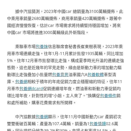
據中汽協猜測，2023年中國car 總銷量為3100萬輛擺佈，此
中乘用車銷量2680萬輛擺佈，商用車銷量420萬輛擺佈。跟著中
國經濟慢慢恢復，估計car 市場需求將持續堅持穩固增加，將來
中國car 市場將進進3000萬輛級此外新階段。
乘聯車市場
包養妹
信息聯席會秘書長崔東樹表現，2023年乘
用車市場連續走強。往年1月-11月累計批發1935萬輛，同比增加
5%。往年12月車市批發環比走強，構成夏季時光升溫的連續走強
態勢，這也是近幾年的罕見走勢，緣由是新動力車的增加動力驅
動環比走強疊加小批量燃
包養意思
油車國六A
包養軟體
車型清
庫。
包養網
相較于積年的年底促銷力度企穩壓縮的特征，往年11
月車市
包養網dcard
促銷連續增年夜，燃油車和新動力車促銷均
環比增年夜，針對性的增“小姐，主人來了。”換購促
包養條件
銷
和處所補助，購車花費需求有所開釋。
中汽協數據
包養網
顯示，往年11月中國新動力car 產銷初次
雙雙衝破百萬輛：產量為107.4萬輛，銷量為1
包養情婦
02.6萬
輛，同比增幅分辨為39.2%和30%，市場占有率達34.5%，此