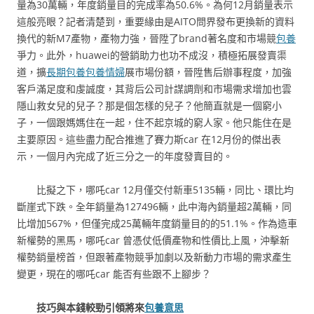
量為30萬輛，年度銷量目的完成率為50.6%。為何12月銷量表示
這般亮眼？記者清楚到，重要緣由是AITO問界發布更換新的資料
換代的新M7產物，產物力強，晉陞了brand著名度和市場競
包養
爭力。此外，huawei的營銷助力也功不成沒，積極拓展發賣渠
道，擴
長期包養
包養情婦
展市場份額，晉陞售后辦事程度，加強
客戶滿足度和虔誠度，其背后公司計謀調劑和市場需求增加也雲
隱山救女兒的兒子？那是個怎樣的兒子？他簡直就是一個窮小
子，一個跟媽媽住在一起，住不起京城的窮人家。他只能住在是
主要原因。這些盡力配合推進了賽力斯car 在12月份的傑出表
示，一個月內完成了近三分之一的年度發賣目的。
比擬之下，哪吒car 12月僅交付新車5135輛，同比、環比均
斷崖式下跌。全年銷量為127496輛，此中海內銷量超2萬輛，同
比增加567%，但僅完成25萬輛年度銷量目的的51.1%。作為造車
新權勢的黑馬，哪吒car 曾憑仗低價產物和性價比上風，沖擊新
權勢銷量榜首，但跟著產物競爭加劇以及新動力市場的需求產生
變更，現在的哪吒car 能否有些跟不上腳步？
技巧與本錢較勁引領將來
包養意思