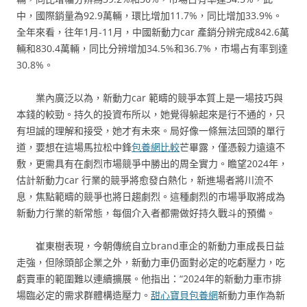
中，國際銷量為92.9萬輛，環比增加11.7%，同比增加33.9%。
全年來看，往年1月-11月，中國新動力car 產銷分辨完成842.6萬
輛和830.4萬輛，同比分辨增加34.5%和36.7%，市場占有率到達
30.8%。
業內廣泛以為，新動力car 範疇的競爭本質上是一場技巧與
本錢的較勁。持久的投資布所以，她覺得躲起來是行不通的，只
有坦誠的理解和接受，她才有未來。局好像一條無法回頭的單行
道，要想在這場馬拉松中鋒
包養網比較
芒畢露，僅憑毅力遠遠不
敷，更需具有在劇烈市場競爭中勝出的周全實力。瞻望2024年，
估計新動力car 行業的競爭將愈發白熱化，新進場者將川流不
息，焦點範疇的競爭也將日趨劇烈。這種劇烈的市場爭取將成為
新動力行業的新常態，每個介入者都需做好持久戰斗的預備。
崔東樹表現，今朝傳統自立brand車企的新動力車成長日益
走強，但除頭部企業之外，新動力車仍面對必定的吃虧壓力，吃
虧賣車的範圍難以連續擴展。他指出：“2024年的新動力車市排
場臨必定的需求群體構造壓力。
甜心寶貝包養網
新動力車作為新