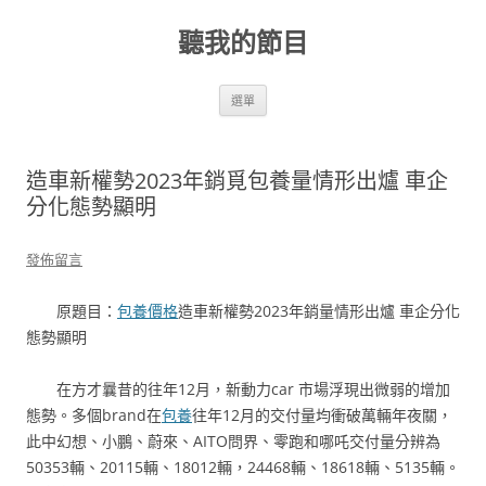
跳
至
聽我的節目
主
要
內
容
選單
造車新權勢2023年銷覓包養量情形出爐 車企
分化態勢顯明
發佈留言
原題目：
包養價格
造車新權勢2023年銷量情形出爐 車企分化
態勢顯明
在方才曩昔的往年12月，新動力car 市場浮現出微弱的增加
態勢。多個brand在
包養
往年12月的交付量均衝破萬輛年夜關，
此中幻想、小鵬、蔚來、AITO問界、零跑和哪吒交付量分辨為
50353輛、20115輛、18012輛，24468輛、18618輛、5135輛。