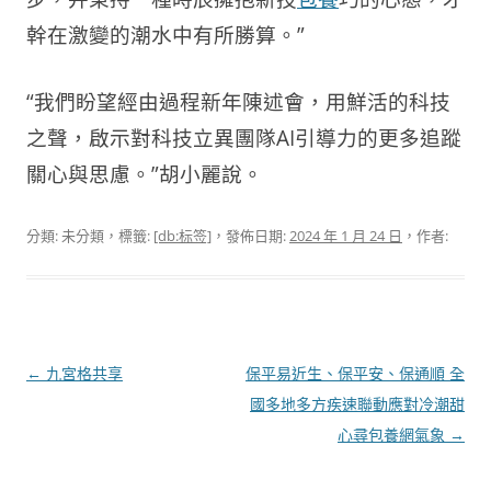
幹在激變的潮水中有所勝算。”
“我們盼望經由過程新年陳述會，用鮮活的科技
之聲，啟示對科技立異團隊AI引導力的更多追蹤
關心與思慮。”胡小麗說。
分類: 未分類，標籤:
[db:标签]
，發佈日期:
2024 年 1 月 24 日
，作者:
文
←
九宮格共享
保平易近生、保平安、保通順 全
章
國多地多方疾速聯動應對冷潮甜
導
心尋包養網氣象
→
覽