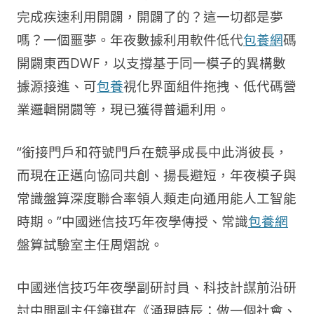
完成疾速利用開闢，開闢了的？這一切都是夢
嗎？一個噩夢。年夜數據利用軟件低代
包養網
碼
開闢東西DWF，以支撐基于同一模子的異構數
據源接進、可
包養
視化界面組件拖拽、低代碼營
業邏輯開闢等，現已獲得普遍利用。
“銜接門戶和符號門戶在競爭成長中此消彼長，
而現在正邁向協同共創、揚長避短，年夜模子與
常識盤算深度聯合率領人類走向通用能人工智能
時期。”中國迷信技巧年夜學傳授、常識
包養網
盤算試驗室主任周熠說。
中國迷信技巧年夜學副研討員、科技計謀前沿研
討中間副主任鐘琪在《涌現時辰：做一個社會、