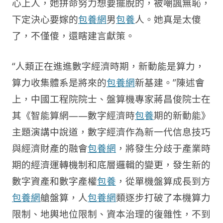
心上人，她拼命努力想要擺脫的，被嘲諷無恥，
下定決心要嫁的
包養網
男
包養
人。她真是太傻
了，不僅傻，還瞎建言獻策。
“人類正在進進數字經濟時期，新動能是算力，
算力收集體系是將來的
包養網
新基建。”陳述會
上，中國工程院院士、盤算機專家蔣昌俊院士在
其《智能算網——數字經濟時
包養
期的新動能》
主題演講中說道，數字經濟作為新一代信息技巧
與經濟財產的融會
包養網
，將發生分歧于產業時
期的經濟運轉機制和底層邏輯的變更，發生新的
數字資產和數字產權
包養
，從單機盤算成長到方
包養網
艙盤算，人
包養網
類逐步打破了本機算力
限制、地輿地位限制、資本治理的復雜性，不到