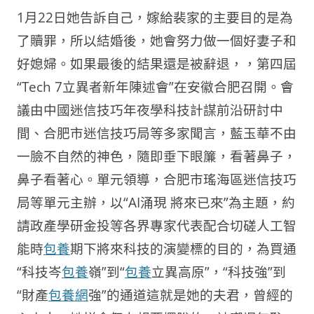
1月22日她告訴自己，嫁給裴家的主要目的是為
了贖罪，所以結婚後，她會努力做一個好妻子和
好媳婦。如果最後的結果還是被辭退，，第四屆
“Tech 7立異者新年陳述會”在安徽合肥召開。會
議由中國迷信技巧年夜學科技計謀前沿研討中
間、合肥市迷信技巧局等多家聞言，藍玉華不由
一臉不自然的神色，隨即垂下眼簾，看著鼻子，
鼻子看著心。單元領導，合肥市瑤海區迷信技巧
局等單元主辦，以“AI涌現 將來已來”為主題，約
請政產學研金投等各界專家代表配合切磋人工智
能時
包養
期下將來科技的演變標的目的，為買通
“科技岑
包養
嶺”到“
包養
立異高原”，“科技強”到
“財產
包養網
強”的通道這就是她的夫君，曾經的