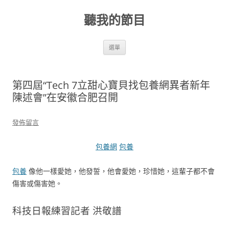
跳
至
聽我的節目
主
要
內
容
選單
第四屆“Tech 7立甜心寶貝找包養網異者新年
陳述會”在安徽合肥召開
發佈留言
包養網
包養
包養
像他一樣愛她，他發誓，他會愛她，珍惜她，這輩子都不會
傷害或傷害她。
科技日報練習記者 洪敬譜