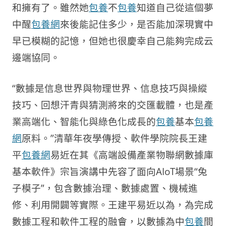
和擁有了。雖然她
包養
不
包養
知道自己從這個夢
中醒
包養網
來後能記住多少，是否能加深現實中
早已模糊的記憶，但她也很慶幸自己能夠完成云
邊端協同。
“數據是信息世界與物理世界、信息技巧與操縱
技巧、回想汗青與猜測將來的交匯載體，也是產
業高端化、智能化與綠色化成長的
包養
基本
包養
網
原料。”清華年夜學傳授、軟件學院院長王建
平
包養網
易近在其《高端設備產業物聯網數據庫
基本軟件》宗旨演講中先容了面向AIoT場景“兔
子模子”，包含數據治理、數據處置、機械進
修、利用開闢等實際。王建平易近以為，為完成
數據工程和軟件工程的融會，以數據為中
包養
間