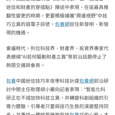
迷信和財產的穿插點》陳述中表現，在這最具推
翻性變更的時期，更要積極捕獲“周邊視野”中技
巧立異的弱電子訊號，
包養網
捉住新發明、新發
現的機遇。
會議時代，列位科技界、財產界、投資界專家代
表繚繞“AI若何驅動財產立異”等前沿話題停止了
熱鬧交通與會商。
包養
中國迷信技巧年夜學科技計謀
包養網
前沿研
討中間主任助理胡小麗向記者表現：“智能化科
研正在不竭加快科技立異，并轉變科創組織的引
導力體驗，引導者只要與技巧生態的演變堅持同
步，并秉持一種時辰擁抱新技
包養
巧的心態，才