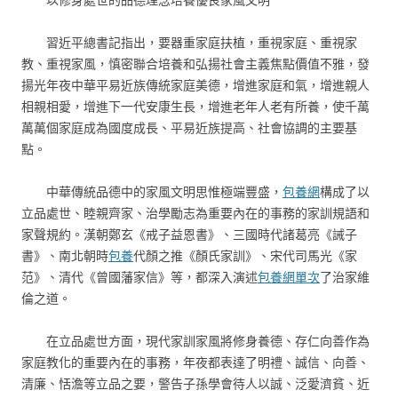
習近平總書記指出，要器重家庭扶植，重視家庭、重視家
教、重視家風，慎密聯合培養和弘揚社會主義焦點價值不雅，發
揚光年夜中華平易近族傳統家庭美德，增進家庭和氣，增進親人
相親相愛，增進下一代安康生長，增進老年人老有所養，使千萬
萬萬個家庭成為國度成長、平易近族提高、社會協調的主要基
點。
中華傳統品德中的家風文明思惟極端豐盛，
包養網
構成了以
立品處世、睦親齊家、治學勵志為重要內在的事務的家訓規語和
家聲規約。漢朝鄭玄《戒子益恩書》、三國時代諸葛亮《誡子
書》、南北朝時
包養
代顏之推《顏氏家訓》、宋代司馬光《家
范》、清代《曾國藩家信》等，都深入演述
包養網單次
了治家維
倫之道。
在立品處世方面，現代家訓家風將修身養德、存仁向善作為
家庭教化的重要內在的事務，年夜都表達了明禮、誠信、向善、
清廉、恬澹等立品之要，警告子孫學會待人以誠、泛愛濟貧、近