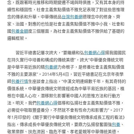
念，既跟著時光推移和時期變遷不竭與時俱進，又有其本身的持
續性和穩固性，社會主義焦點價值不雅充足表現了對這些思惟理
念的傳承和升華。中華傳統品
台灣包養網
德理念中的修身、齊
家、治國，對應的也恰是社會主義焦點價值不雅中小我、社會和
國
包養金額
度三個層面，為社會主義焦點價值不雅供給了基礎的
邏輯框架。
習近平總書記屢次誇大，“要繼續和弘
包養網心得
揚我國國民
在持久實行中培養和構成的傳統美德”，誇大“中華優良傳統文明
是中華平易近族的精
包養網
力命根子，是修養社會主義焦點價值
不雅的主要源泉”。2014年5月4日，習近平總書記在北京年夜學
師
包養行情
生座談會上指出，“中漢文明連綿數千年，有其奇特的
價值系統。中華優良傳統文明曾經成為中華平易近族的基因，植
根在中國人心坎，潛移默化影響著中國人的思惟方法和行動方
法。明天，我們
包養網心得
倡導和弘揚社會主義焦點價值不雅，
必需從中吸取豐盛養分，不然就不會有性命力和影響力”。2017
年1月印發的《關于實行中華優良傳統文明傳承成長工程的看法》
指出，傳承成長中華優良傳統文明，要鼎力弘揚發奮圖強
包養
、
敬業樂群、扶危濟困、臨危不懼、孝老愛親等中華傳統美德。