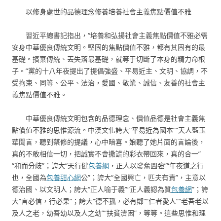
以修身處世的品德理念修養培養社會主義焦點價值不雅
習近平總書記指出，“培養和弘揚社會主義焦點價值不雅必需
安身中華優良傳統文明。堅固的焦點價值不雅，都有其固有的最
基礎。擯棄傳統、丟失落最基礎，就等于切斷了本身的精力命根
子。”黨的十八年夜提出了提倡強盛、平易近主、文明、協調，不
受拘束、同等、公平、法治，愛國、敬業、誠信、友善的社會主
義焦點價值不雅。
中華優良傳統文明包含的品德理念、價值品德是社會主義焦
點價值不雅的思惟源流。中漢文化誇大“平易近為國本”“天人藍玉
華聞言，聽到蔡修的提議，心中暗喜。娘聽了她片面的言論後，
真的不敢相信一切，把誠實不會撒謊的彩衣帶回來，真的合一”
“和而分歧”；誇大“天行健
包養網
，正人以發奮圖強”“年夜道之行
也，全國為
包養甜心網
公”；誇大“全國興亡，匹夫有責”，主意以
德治國、以文明人；誇大“正人喻于義”“正人義認為質
包養網
”；誇
大“言必信，行必果”；誇大“德不孤，必有鄰”“仁者愛人”“老吾老以
及人之老，幼吾幼以及人之幼”“扶貧濟困”，等等。這些思惟和理