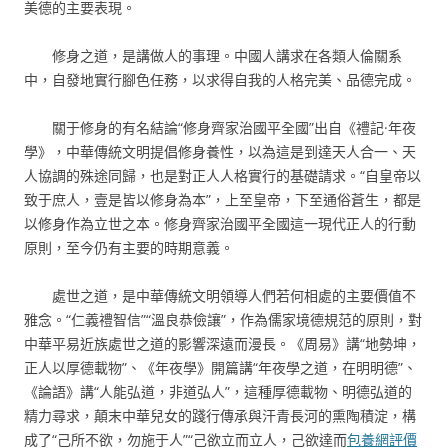
美德的主要表現。
修身之道，是講做人的事理。中國人講求在各類人倫關系
中，自發地實行腳色任務，以求得自我的人格完美、品德完成。
關于修身的有名結論“修身齊家治國平全國”出自《禮記·年夜
學》，中華傳統文明提倡修身養性，以為這是到達天人合一、天
人協調的殊途同歸，也是對正人人格實行的基礎請求。“自皇帝以
致于庶人，壹是皆以修身為本”，上至皇帝，下至通俗蒼生，都是
以修身作為立世之本。修身齊家治國平全國這一現代正人的行動
原則，至今仍有主要的時期意義。
處世之道，是中華傳統文明領導人們若何相處的主要價值不
雅念。“仁義禮智信”“溫良恭儉讓”，作為儒家境德規范的原則，對
中華平易近族處世之道的影響深遠而漫長。《周易》講“地勢坤，
正人以厚德載物”、《年夜學》開篇講“年夜學之道，在明明德”、
《論語》講“人能弘道，非道弘人”，這種厚德載物、明德弘道的
精力尋求，顛末中華兒女的踐行傳承與汗青長河的熏陶積淀，構
成了“己所不欲，勿施于人”“己欲立而立人，己欲達而
包養網評價