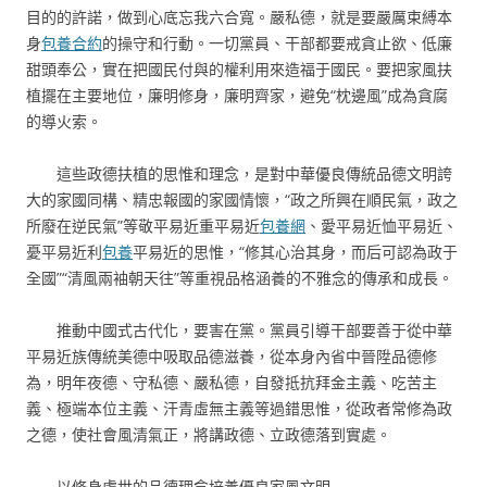
目的的許諾，做到心底忘我六合寬。嚴私德，就是要嚴厲束縛本
身
包養合約
的操守和行動。一切黨員、干部都要戒貪止欲、低廉
甜頭奉公，實在把國民付與的權利用來造福于國民。要把家風扶
植擺在主要地位，廉明修身，廉明齊家，避免“枕邊風”成為貪腐
的導火索。
這些政德扶植的思惟和理念，是對中華優良傳統品德文明誇
大的家國同構、精忠報國的家國情懷，“政之所興在順民氣，政之
所廢在逆民氣”等敬平易近重平易近
包養網
、愛平易近恤平易近、
憂平易近利
包養
平易近的思惟，“修其心治其身，而后可認為政于
全國”“清風兩袖朝天往”等重視品格涵養的不雅念的傳承和成長。
推動中國式古代化，要害在黨。黨員引導干部要善于從中華
平易近族傳統美德中吸取品德滋養，從本身內省中晉陞品德修
為，明年夜德、守私德、嚴私德，自發抵抗拜金主義、吃苦主
義、極端本位主義、汗青虛無主義等過錯思惟，從政者常修為政
之德，使社會風清氣正，將講政德、立政德落到實處。
以修身處世的品德理念培養優良家風文明