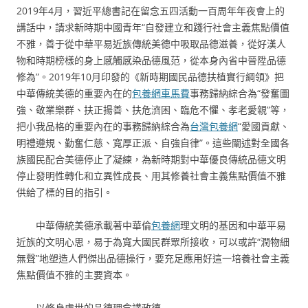
2019年4月，習近平總書記在留念五四活動一百周年年夜會上的
講話中，請求新時期中國青年“自發建立和踐行社會主義焦點價值
不雅，善于從中華平易近族傳統美德中吸取品德滋養，從好漢人
物和時期榜樣的身上感觸感染品德風范，從本身內省中晉陞品德
修為”。2019年10月印發的《新時期國民品德扶植實行綱領》把
中華傳統美德的重要內在的
包養網車馬費
事務歸納綜合為“發奮圖
強、敬業樂群、扶正揚善、扶危濟困、臨危不懼、孝老愛親”等，
把小我品格的重要內在的事務歸納綜合為
台灣包養網
“愛國貢獻、
明禮遵規、勤奮仁慈、寬厚正派、自強自律”。這些闡述對全國各
族國民配合美德停止了凝練，為新時期對中華優良傳統品德文明
停止發明性轉化和立異性成長、用其修養社會主義焦點價值不雅
供給了標的目的指引。
中華傳統美德承載著中華倫
包養網
理文明的基因和中華平易
近族的文明心思，易于為寬大國民群眾所接收，可以或許“潤物細
無聲”地塑造人們傑出品德操行，要充足應用好這一培養社會主義
焦點價值不雅的主要資本。
以修身處世的品德理念講政德