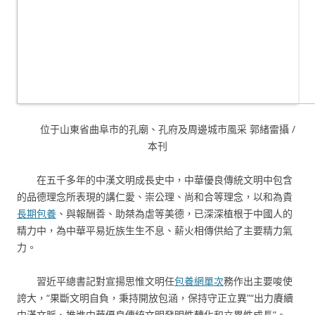
位于山東省曲阜市的孔廟、孔府及周邊城市風采 郭緒雷攝 /
本刊
在五千多年的中漢文明成長史中，中華優良傳統文明中包含
的品德理念所表現的講仁愛、崇公理、尚和合等理念，以和為貴
長期包養
、與報酬善、助桀為虐等美德，已深深植根于中國人的
精力中，為中華平易近族生生不息、薪火相傳供給了主要精力氣
力。
習近平總書記對宣揚思惟文明任
包養網單次
務作出主要唆使
誇大，“果斷文明自負，秉持開放包涵，保持守正立異”“出力賡續
中漢文脈、推進中華優良傳統文明發明性轉化和立異性成長”。