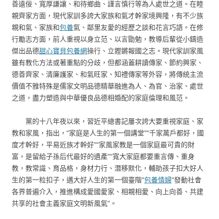
善遠佞、寬厚謙讓、和待鄉曲、謹言慎行等為人處世之道。在睦
親齊家方面，現代家訓多誇大家族和氣才幹家境興隆，有不少族
親和氣、家族和
包養
氣、鄰里友愛的經歷之談和花言巧語。在修
行勵志方面，前人重視以身立范、以言勖勉，教導后輩從小鑄造
傑出品德
甜心寶貝包養網
操行、立鏗鏘報國之志。現代家訓家風
雖有教化方法或著重點的分歧，但都涵蓋耕讀傳家、節約興家、
德善齊家、清廉護家、和氣旺家、知禮傳家等外容，將傳統主流
價值不雅特殊是儒家文明品德精華融進為人、為官、治家、處世
之道，盡力塑造與中華優良品德相婚配的家庭倫理和風范。
黨的十八年夜以來，習近平總書記屢次誇大要重視家庭、家
教和家風，指出，“家庭是人生的第一個講堂”“千家萬戶都好，國
度才幹好，平易近族才幹好”“家風家教是一個家庭最可貴的財
富，是留給子孫后代最好的遺產”“寬大家庭都要重言傳、重身
教，教常識、育品格，身材力行、潛移默化，輔助孩子扣大好人
生的第一粒扣子，邁大好人生的第一個臺階”
包養情婦
“發動社會
各界普遍介入，推進構成愛國愛家、相親相愛、向上向善、共建
共享的社會主義家庭文明新風氣”。