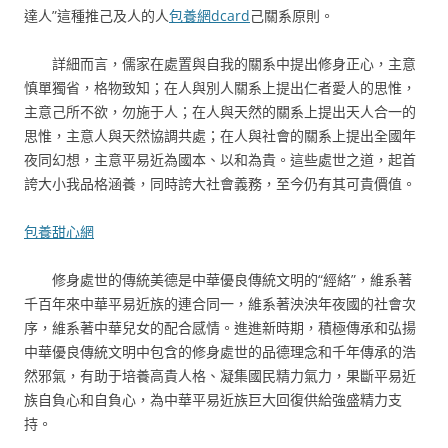
達人”這種推己及人的人
包養網dcard
己關系原則。
詳細而言，儒家在處置與自我的關系中提出修身正心，主意
慎單獨省，格物致知；在人與別人關系上提出仁者愛人的思惟，
主意己所不欲，勿施于人；在人與天然的關系上提出天人合一的
思惟，主意人與天然協調共處；在人與社會的關系上提出全國年
夜同幻想，主意平易近為國本、以和為貴。這些處世之道，起首
誇大小我品格涵養，同時誇大社會義務，至今仍有其可貴價值。
包養甜心網
修身處世的傳統美德是中華優良傳統文明的“經絡”，維系著
千百年來中華平易近族的連合同一，維系著泱泱年夜國的社會次
序，維系著中華兒女的配合感情。進進新時期，積極傳承和弘揚
中華優良傳統文明中包含的修身處世的品德理念和千年傳承的浩
然邪氣，有助于培養高貴人格、凝集國民精力氣力，果斷平易近
族自負心和自負心，為中華平易近族巨大回復供給強盛精力支
持。