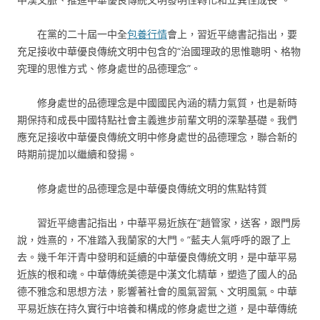
在黨的二十屆一中全
包養行情
會上，習近平總書記指出，要
充足接收中華優良傳統文明中包含的“治國理政的思惟聰明、格物
究理的思惟方式、修身處世的品德理念”。
修身處世的品德理念是中國國民內涵的精力氣質，也是新時
期保持和成長中國特點社會主義進步前輩文明的深摯基礎。我們
應充足接收中華優良傳統文明中修身處世的品德理念，聯合新的
時期前提加以繼續和發揚。
修身處世的品德理念是中華優良傳統文明的焦點特質
習近平總書記指出，中華平易近族在“趙管家，送客，跟門房
說，姓熹的，不准踏入我蘭家的大門。”藍夫人氣呼呼的跟了上
去。幾千年汗青中發明和延續的中華優良傳統文明，是中華平易
近族的根和魂。中華傳統美德是中漢文化精華，塑造了國人的品
德不雅念和思想方法，影響著社會的風氣習氣、文明風氣。中華
平易近族在持久實行中培養和構成的修身處世之道，是中華傳統