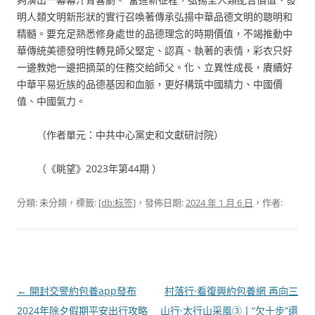
明人類文明新形狀的實行召喚著傳承弘揚中華品德文明的聰明和
精髓。要充足熟悉修身處世的品德理念的時期價值，不竭推動中
華傳統美德發明性轉見師父堅定、認真、執著的表情，彩衣只好
一邊教她一邊把摘菜的任務交給師父。化、立異性成長，賡續好
中華平易近族的品德基因和血脈，更好構筑中國精力、中國價
值、中國氣力。
（作者單元：中共中心黨史和文獻研討院）
（《眺望》2023年第44期 ）
分類: 未分類，標籤:
[db:标签]
，發佈日期:
2024 年 1 月 6 日
，作者:
文
←
開封交警約包養app發布
村落行·看復興約包養網 再向三
章
2024年除夕假期平安出行攻略
山行·太行山采風③丨“欠十步”還