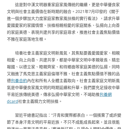
這是對中漢文明器重家庭家風傳統的繼續，更是中華優良家
文明與社會主義價值在新時期的融合。2021年7月印發的《關于
進一個步驟加大力度家庭家教家風扶植的實行看法》，請求升華
愛國愛家的家國情懷、扶植相親相愛的家庭關系、弘揚向上向善
的家庭美德、表現共建共享的家庭尋求，推進社會主義焦點價值
不雅在家庭落地生根。
培養社會主義家庭文明新風氣，其焦點要義愛國愛家、相親
相愛、向上向善、共建共享，都是中華家文明中孝親敬長、精忠
報國、以德立家、睦親齊家、和待鄉曲等家庭美德的弘揚，同時
又融進了馬克思主義家庭倫理不雅、社會主義焦點價值不雅的品
德
包養合約
內在和所有人全體主義取向。社會主義家庭文明新風
氣是中華優良家風文明的時期延續和升華。我們要充足接收中華
平易近族傳統美德，傳承弘揚中華家文明、不竭助推
包養網
dcard
社會主義精力文明扶植。
習近平總書記指出：“汗青和實際都表白，一個擯棄了或許變
節了本身汗青文明的平易近族，不只不成能成長起來，並且很能
夠演出一幕幕汗青喜劇。”奮進新征程，弘揚全人類配合價值、發