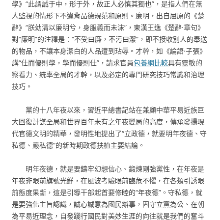
學》“此謂誠于中，形于外，故正人必慎其獨也”，是指人們在無
人監視的情形下不違背品德規范和原則。廉明，出自屈原的《楚
辭》“朕幼清以廉明兮，身服義而未沫”，東漢王逸《楚辭·章句》
對“廉明”的注釋是：“不受曰廉，不污曰潔”，即不接收別人的奉送
的物品，不讓本身潔白的人品遭到玷辱。才幹，如《論語·子張》
講“仕而優則學，學而優則仕”，請求官員
包養網比較
具有靈敏的
察看力、統率全局的才幹，以及必定的專門研究技巧常識和治理
技巧。
黨的十八年夜以來，習近平總書記站在兼顧中華平易近族巨
大回復計謀全局和世界百年未有之年夜變局的高度，傳承發揚現
代官德文明的精華，發明性地提出了“立政德，就要明年夜德、守
私德、嚴私德”的新時期政德扶植主要結論。
明年夜德，就是要鑄牢幻想信心、鍛煉剛強黨性，在年夜是
年夜非眼前旗號光鮮，在風波考驗眼前臨危不懼，在各類引誘眼
前態度果斷，這是引導干部起首要修睦的“年夜德”。守私德，就
是要強化主旨認識，誠心誠意為國民辦事，固守立黨為公、在朝
為平易近理念，自發踐行國民對美妙生涯的向往就是我們的奮斗