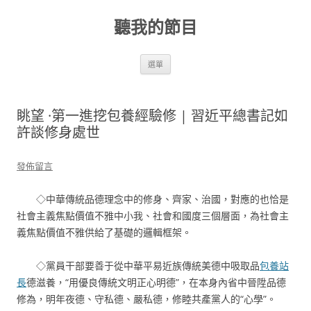
跳
至
聽我的節目
主
要
內
容
選單
眺望 ·第一進挖包養經驗修 | 習近平總書記如
許談修身處世
發佈留言
◇中華傳統品德理念中的修身、齊家、治國，對應的也恰是
社會主義焦點價值不雅中小我、社會和國度三個層面，為社會主
義焦點價值不雅供給了基礎的邏輯框架。
◇黨員干部要善于從中華平易近族傳統美德中吸取品
包養站
長
德滋養，“用優良傳統文明正心明德”，在本身內省中晉陞品德
修為，明年夜德、守私德、嚴私德，修睦共產黨人的“心學”。