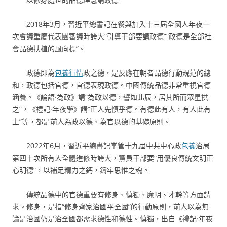
2018年3月，習近平總書記在餐與加入十三屆全國人年夜一
次會議重慶代表團審議時誇大“引導干部要講政德”“政德是全部社
會品德扶植的風向標”。
政德即為
包養行情
政之德，是反應在朝者品德行動規范的總
和，政德包括官德，官德表現政德。中國傳統品德非常重視官德
涵養。《論語·為政》講“為政以德，譬如北辰，居其所而眾星拱
之”，《禮記·年夜學》講“正人先慎乎德。有德此有人，有人此有
土”等，都是前人為政以德、為官以德的基礎原則。
2022年6月，習近平總書記掌管十九屆中共中心政
包養
治局
第四十次所有人全體進修時誇大，黨員干部要“用優良傳統文明正
心明德”，以補足精力之鈣，鑄牢思惟之魂。
傳統品德中的官德重要有修身、慎獨、廉明、才幹等方面請
求。修身，是指“修身齊家治國平全國”的行動原則，前人以為無
論是治國仍是治全國都需求德性和德性。慎獨，出自《禮記·年夜