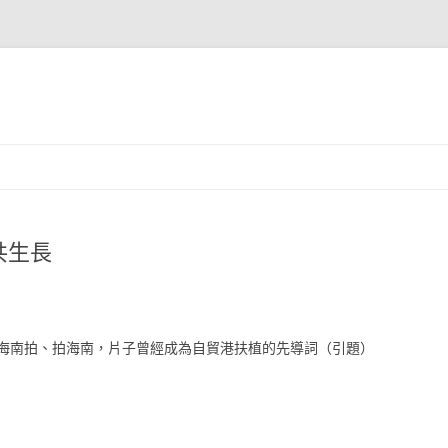
共生長
海南拍、拍海南，片子曾經成為自貿港扶植的先導詞（引題）