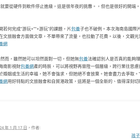
，就要從硬件到軟件停止進級，這是很年夜的挑釁。，但也是很好的開端。
何完成“游玩+”“+游玩”的課題，片
包養
子也不破例。本次海南島國際
在文旅融會方面做文章，不單帶來了流量，也拉動了花費。以後，文觀光
養網
，然而，雖然她可以坦然面對一切，但她無
包養
法確認別人是否真的能夠
海南影視財
包養網
產的時辰，可以將視野再晉陞一個層級，跨行業往思慮
於婚姻或生活的幸福，她不會強求，但她絕不會放棄。她會盡力去爭取。
養網
用好特點的文旅融會和自貿港政策，這將是一個全新的、值得深刻切
24 年 1 月 17 日
，作者:
孩