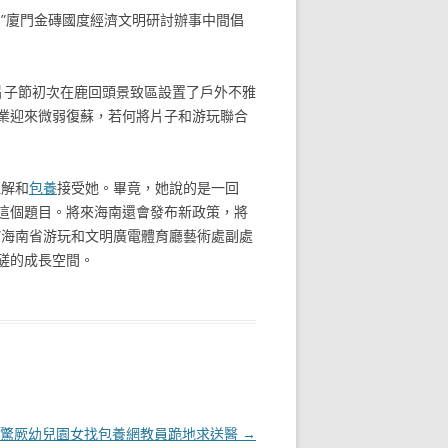
”廈門金磚國度經濟文明研討辦事中間倡
片子節初次在鹿回頭景致區設置了戶外不雅
業迎來微弱復蘇，若何將片子和游玩聯合
理解和
包養
接受她。畢竟，她說的是一回
這個題目。將來海南還會發布新政策，將
”海南省游玩和文明廣電體育廳藝術處副處
磋的成長空間。
子驚厥幼兒園女找包養網教員跪地求送醫
→