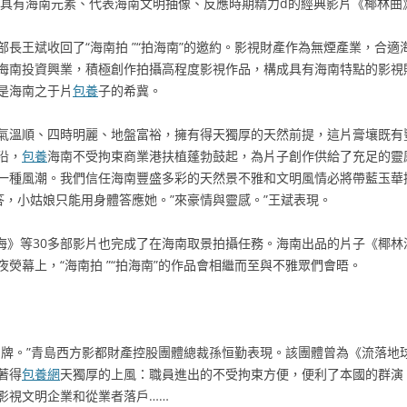
，具有海南元素、代表海南文明抽像、反應時期精力d的經典影片《椰林
長王斌收回了“海南拍 ”“拍海南”的邀約。影視財產作為無煙產業，合
海南投資興業，積極創作拍攝高程度影視作品，構成具有海南特點的影視
是海南之于片
包養
子的希冀。
氣溫順、四時明麗、地盤富裕，擁有得天獨厚的天然前提，這片膏壤既有
沿，
包養
海南不受拘束商業港扶植蓬勃鼓起，為片子創作供給了充足的靈
一種風潮。我們信任海南豐盛多彩的天然景不雅和文明風情必將帶藍玉華
答，小姑娘只能用身體答應她。”來豪情與靈感。”王斌表現。
兇海》等30多部影片也完成了在海南取景拍攝任務。海南出品的片子《椰
熒幕上，“海南拍 ”“拍海南”的作品會相繼而至與不雅眾們會晤。
的牌。”青島西方影都財產控股團體總裁孫恒勤表現。該團體曾為《流落地
著得
包養網
天獨厚的上風：職員進出的不受拘束方便，便利了本國的群演
影視文明企業和從業者落戶……