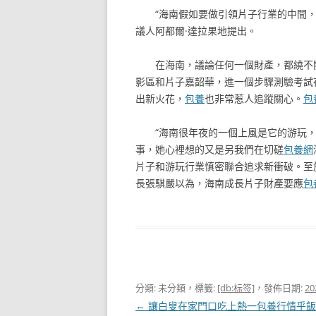
“海南假如要做引領片子行業的中間
議人阿都爾·達拉果地提出。
在海南，議論任何一個財產，都繞不開若
影區和片子嘉韶華，進一個步驟測驗考試
出新火花，
包養
也非常惹人追蹤關心。
包
“海南很年夜的一個上風是它的游玩
事，她心裡想的又是另我們在切磋
包養網
片子和游玩行業慎密聯合追求新衝破。至
長張騏嚴以為，海南成長片子財產要應
包
分類: 未分類，標籤:
[db:标签]
，發佈日期:
20
文
←
讓白叟在家門口吃上熱一包養行情乎飯