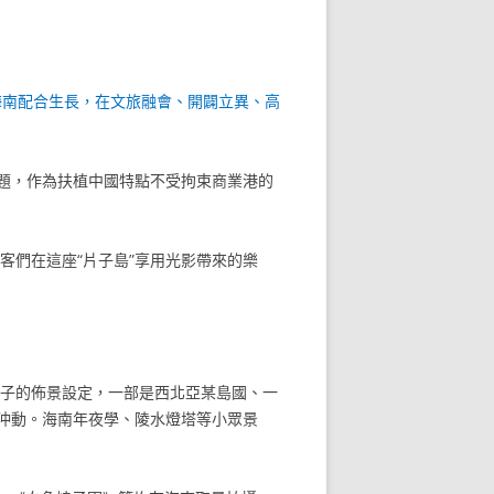
海南配合生長，在文旅融會、開闢立異、高
主題，作為扶植中國特點不受拘束商業港的
客們在這座“片子島”享用光影帶來的樂
片子的佈景設定，一部是西北亞某島國、一
沖動。海南年夜學、陵水燈塔等小眾景