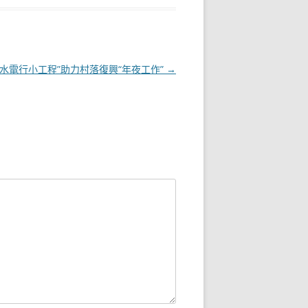
水電行小工程”助力村落復興“年夜工作”
→