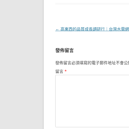
文
←
高東西的品質成長調研行｜台灣水電網毛
章
導
發佈留言
覽
發佈留言必須填寫的電子郵件地址不會公
留言
*