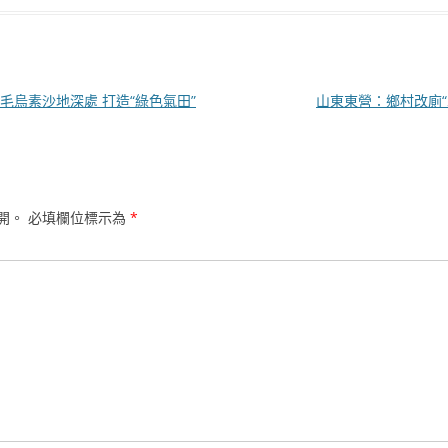
烏素沙地深處 打造“綠色氣田”
山東東營：鄉村改廁“
開。
必填欄位標示為
*