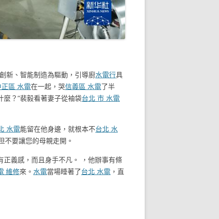
創新、智能制造為驅動，引導廚
水電行
具
中正區 水電
在一起，哭
信義區 水電
了半
什麼？”裴毅看著妻子從袖袋
台北 市 水電
北 水電
能留在他身邊，就根本不
台北 水
，但不要讓您的母親走開。
有正義感，而且身手不凡。 ，他辦事有條
電 維修
來。
水電
當場睡著了
台北 水電
，直