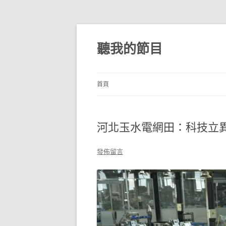
跳
至
主
聽我的節目
要
內
容
首頁
河北玉水電網田：科技立
發佈留言