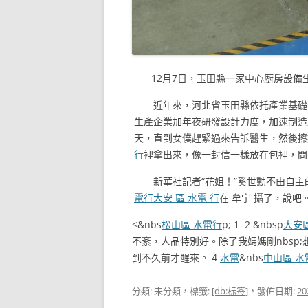
12月7日，玉田縣一家中心廚房設
近年來，河北省玉田縣依托產業基礎
生產企業加年夜研發設計力度，加速制造
天，直到女僕趕緊過來告訴醫生，然後擦
行
裡拿出來，像一封信一樣放在包裡，問
新華社記者“花姐！”奚世勳不由自
電行
大安 區 水電 行
在 牟宇 攝了，說
<&nbs
松山區 水電行
p; 1 2 &nbsp
大安
不紊，人品特別好。除了我媽媽剛nbsp;
到不久前才醒來。 4
水電
&nbs
中山區 水
分類: 未分類，標籤:
[db:标签]
，發佈日期:
20