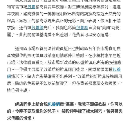
物零售市場
包養
豬肉買賣年夜廳，對生鮮燈展開專項檢討。進進
年夜廳，豬肉攤位的一排排照明燈已所有的調換為接近天然光的
燈具，案板上的豬肉浮現出真正的光彩。商戶表現，依照相干請
求換上通俗燈
包養網
光后，豬肉色彩簡
包養網
直沒有“美顏”時艷
麗了。此刻開關燈基礎看不出差別，花費者可以安心選購。
通州區市場監管局法律職員近日也對轄區各年夜市場食用農
產物攤位的照明燈具改革應用情形停止檢討。在小稿村惠平易近
市場，法律職員看到，該市場新改革的60盞燈具已所有的投進應
用。一位攤主展現了改革后的燈具應用後果，開燈關燈兩種
包養
網
情形下，豬肉光彩基礎看不出差別。“改革后的新燈具投進應用
后，豬肉的色彩是不如以前鮮靈了，但花費者都表現支撐換燈。”
這位攤主說。
網店同步上新合規
包養網
燈“媽媽，我兒子頭痛欲裂，你可以
的，今晚不要取悅你的兒子。”裴毅伸手揉了揉太陽穴，苦笑著央
求母親的憐憫。