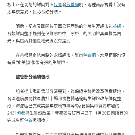
板上正在切割的鮮肉對照
包養
發
包養網
明，兩種商品視覺上沒有
太年夜差異，色彩基礎分歧。
隨后，記者又離開位于車公莊西路的佳美生涯超市
包養網
，
各類鮮肉整潔擺列在冷鮮冰柜中。冰柜上的照明燈具異樣為白
光，與店內其他區域光線沒有差別。
在首都體育館南路的永輝超市，鮮肉
包養網
、水產柜臺均沒
有看到“美顏”後果夸張的生鮮燈。
監管部分連續督改
記者從市場監管部分清楚到，為保證生鮮燈改革落實落地，
各區連續展開轄區農批市場和食物暢通範疇生鮮燈改革催促整
改。海淀區已完成美麗年夜地市場等3家食物集中買賣市場的
2431
包養
盞生鮮燈改革；豐臺區農貿市場已于11月20日前所有的
完成生鮮
包養
燈調換。
新規實施首日，豐臺區市場監管局法律職員離開新發地農產