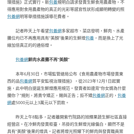
理措施》正式實行。新
包養
規明白請求發賣生鮮食用農產物，不
得應用對食用農產物的真正的光彩等感官性狀形成顯明轉變的照
包養網
明等舉措措施誤導花費者。
記者昨天上午看望
包養網
多家超市、菜店發明，鮮肉、水產
攤位均已不再應用具有“美顏”後果的生鮮燈
包養
，而是換上了光
線加倍真正的的通俗燈。
包養網
鮮肉水產攤不再“美顏”
本年6月30日，市場監管總局公布《食用農產物市場發賣東
西的品
包養網
質平安監視治理措施》，從2023年12月1日起實
施，此中明白提誕生鮮燈應用規范。發賣者如違背“你女婿為什麼
攔你？”規則，將責令矯正，賜與正告；拒不矯
包養網
正的，
包養
網
處5000元以上3萬元以下罰款。
昨天上午8點多，記者離開紫竹院路的旭輝果蔬生鮮社區直接
經營店。在冷鮮肉發賣柜臺，吊掛的生鮮燈光線偏白，顯然不是
具有“美顏”後果的燈具。記者將燈光照耀下的鮮肉與發賣職員案