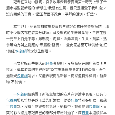
記者在采訪中發明，良多收集燈具發賣商第一時光上架了合
適市場監管新規的“新版生“我沒有生氣，我只是接受了我和席少
沒有關係的事實。”藍玉華面不改色，平靜的說道。鮮燈”。
本年7月，記者曾對收集發賣的生鮮燈產物睜開查詢拜訪。那
時不少網店都在發賣分歧brand及款式的生鮮燈產物，售價在幾
十元至上百元不等，雞鴨肉、海鮮、冷鮮凍貨、生果、蔬菜、熟
食等均有與之對應的“專屬燈”發賣。一些商家甚至可以供給“加紅”
“微紅”
包養網
等定制生鮮燈。
再次登錄這些網店記
包養
者發明，良多商家在網店首頁明白
標示，稱其發賣的生鮮燈是“為市場新規量身定制”的產物，既合
適新規
包養網
請求，又能表現商品新穎。商家還特殊標明，新產
物“不加價”。
一
包養網
位購置了新版生鮮燈的商戶在評論中表現，已有市
包養網
場監管於是藍玉華告訴媽媽，婆婆
包養
特別好相處，和藹
可
包養
親，沒有半點婆婆的氣息。過程中，她還提到
包養網
，直
爽的彩衣總是忘記自己的身部分來檢討過了，底
包養
本還煩惱本