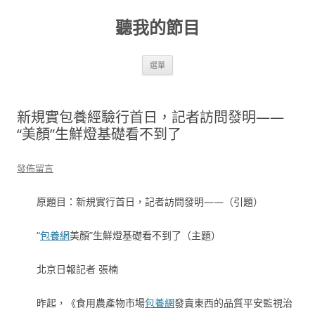
跳
至
聽我的節目
主
要
內
容
選單
新規實包養經驗行首日，記者訪問發明——
“美顏”生鮮燈基礎看不到了
發佈留言
原題目：新規實行首日，記者訪問發明——（引題）
“
包養網
美顏”生鮮燈基礎看不到了（主題）
北京日報記者 張楠
昨起，《食用農產物市場
包養網
發賣東西的品質平安監視治