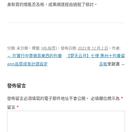
身新買的燈能否及格，成果順遂經由過程了檢討。
分類: 未分類，標籤:
[db:标签]
，發佈日期:
2023 年 12 月 2 日
，作者:
文
←
在實行中貫徹高東西的包養
【楚天云月】七律 惠州十
包養留
章
app品質成長計謀設定
言板
里銀灘
→
導
覽
發佈留言
發佈留言必須填寫的電子郵件地址不會公開。
必填欄位標示為
*
留言
*