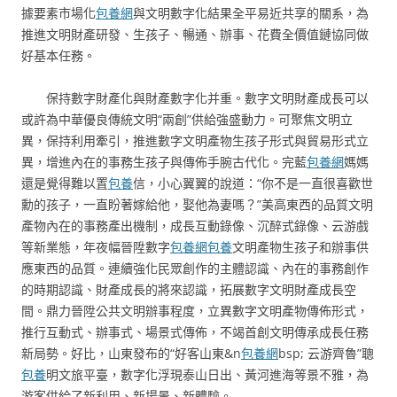
據要素市場化
包養網
與文明數字化結果全平易近共享的關系，為
推進文明財產研發、生孩子、暢通、辦事、花費全價值鏈協同做
好基本任務。
保持數字財產化與財產數字化并重。數字文明財產成長可以
或許為中華優良傳統文明“兩創”供給強盛動力。可聚焦文明立
異，保持利用牽引，推進數字文明產物生孩子形式與貿易形式立
異，增進內在的事務生孩子與傳佈手腕古代化。完藍
包養網
媽媽
還是覺得難以置
包養
信，小心翼翼的說道：“你不是一直很喜歡世
勳的孩子，一直盼著嫁給他，娶他為妻嗎？”美高東西的品質文明
產物內在的事務產出機制，成長互動錄像、沉醉式錄像、云游戲
等新業態，年夜幅晉陞數字
包養網
包養
文明產物生孩子和辦事供
應東西的品質。連續強化民眾創作的主體認識、內在的事務創作
的時期認識、財產成長的將來認識，拓展數字文明財產成長空
間。鼎力晉陞公共文明辦事程度，立異數字文明產物傳佈形式，
推行互動式、辦事式、場景式傳佈，不竭首創文明傳承成長任務
新局勢。好比，山東發布的“好客山東&n
包養網
bsp; 云游齊魯”聰
包養
明文旅平臺，數字化浮現泰山日出、黃河進海等景不雅，為
游客供給了新利用、新場景、新體驗。