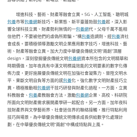
增進科技、藝術、財產等融會立異。5G、人工智能、聰明城
包養
市等
包養網
新技巧、新業態、新平臺蓬勃鼓
包養
起，深入影
響全球科技立異、財產勢利無情的一
包養網
代，父母千萬不能相
信他們，不要被他們的虛偽所欺騙。”構
包養
造調劑、經
包養
濟社
會成長。要積極領導激勵文明企業應用數字技巧，增進科技、藝
術、財產等融會立異。加大力度中華優良傳統文明“兩創”頂層
design，深刻發掘優良傳統文明
包養網
資本所包含的文明精華和
時期價值，加年夜具有中漢文明標識效能的文明要素的數字化傳
佈力度，更好施展優良傳統文明在加強社會凝集力、晉陞文明水
平、果斷文明自負等方面的感
包養
化。強化數字文明財產技巧立
異，積極推動相
包養網
干技巧研發與財產化過程。一方面，立異
科教融會、
包養
產教融會方法，激勵
包養網
企業、高校、科研院
所面向文明財產需求展開產學研一起配合。另一方面，加年夜科
技財產界與文學藝術界、社會迷信界的聯絡接觸，推行特點利用
技巧與場景，為中華優良傳統文明傳承成長供給數字化處理計
劃，在中華優良傳統文明“兩創”中構成特點與上風。