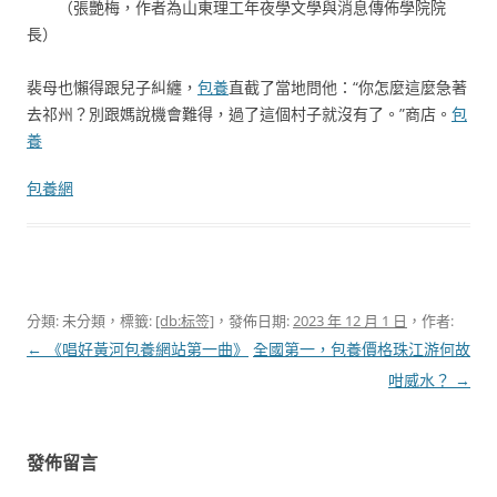
（
張艷梅，
作者為山東理工年夜學文學與消息傳佈學院院
長）
裴母也懶得跟兒子糾纏，
包養
直截了當地問他：“你怎麼這麼急著
去祁州？別跟媽說機會難得，過了這個村子就沒有了。”商店。
包
養
包養網
分類: 未分類，標籤:
[db:标签]
，發佈日期:
2023 年 12 月 1 日
，作者:
文
←
《唱好黃河包養網站第一曲》
全國第一，包養價格珠江游何故
章
咁威水？
→
導
覽
發佈留言