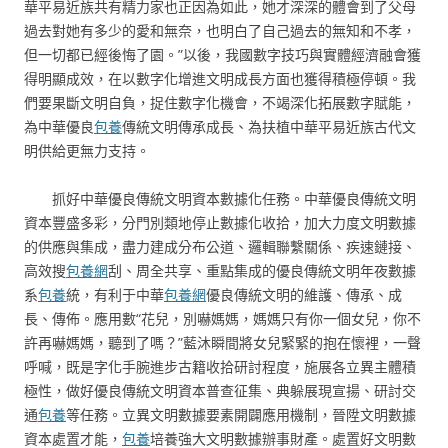
華平易近族共有精力家也正因為如此，她才深深的體會到了父母
過去對她有多少的愛和無奈，也明白了自己過去的無知和不孝，
但一切都已經後悔了園。”以後，我國數字技巧與實體經濟融會獲
得明顯成效，在以數字化增進文明成長方面也獲得積極停頓。我
們要果斷文明自負，捉住數字化機會，不竭深化拓展數字賦能，
為中華優良
包養
傳統文明傳承成長、為扶植中華平易近族古代文
明供給更無力支持。
抓好中華優良傳統文明資本數據化任務。中華優良傳統文明
資本豐盛多彩，分門別類地停止數據化收拾，加大力度文明數據
的供應與集成，盡力建成分布公道、邏輯聯繫關係、疾速鏈接、
高效搜
包養網
刮、周全共享、重點集成的優良傳統文明年夜數據
系
包養
統，有利于中華
包養網
優良傳統文明的維護、傳承、成
長、傳佈。應用數“花兒，別嚇媽媽，媽媽只有你一個女兒，你不
許再嚇媽媽，聽到了嗎？”藍沐瞬間將女兒緊緊的抱在懷裡，一聲
呼喊，既是字化手腕進步古籍收拾研討程度，施展各立異主體積
極性，做好優良傳統文明資本普查征集、典躲展現宣揚、研討交
通
包養
等任務。立異文明數據要素開闢應用機制，晉陞文明數據
資本處置才能，
包養
培養強大文明數據辦事財產。處置好文明數