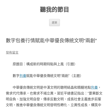
跳
至
聽我的節目
主
要
內
容
選單
數字包養行情賦能中華優良傳統文明“兩創”
發佈留言
原題目：構成新的時期特點與上風（引題）
數字
包養
賦能中華優良傳統文明“兩創”（主題）
中華優良傳統文明是中漢文明的聰明結晶和精髓地點
包養
，
需求代代傳承，也需求不竭立異。習近平總書記指出：“要果斷文
明自負、加強文明自發，傳承反動文明、成長社會主義進步前輩
文明，推進中華優良傳統文明發明性轉化、立異性成長，構筑中