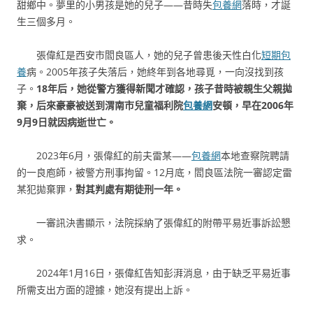
甜鄉中。夢里的小男孩是她的兒子——昔時失
包養網
落時，才誕
生三個多月。
張偉紅是西安市閻良區人，她的兒子曾患後天性白化
短期包
養
病。2005年孩子失落后，她終年到各地尋覓，一向沒找到孩
子。
18年后，她從警方獲得新聞才確認，孩子昔時被親生父親拋
棄，后來豪豪被送到渭南市兒童福利院
包養網
安頓，早在2006年
9月9日就因病逝世亡。
2023年6月，張偉紅的前夫雷某——
包養網
本地查察院聘請
的一良庖師，被警方刑事拘留。12月底，閻良區法院一審認定雷
某犯拋棄罪，
對其判處有期徒刑一年。
一審訊決書顯示，法院採納了張偉紅的附帶平易近事訴訟懇
求。
2024年1月16日，張偉紅告知彭湃消息，由于缺乏平易近事
所需支出方面的證據，她沒有提出上訴。