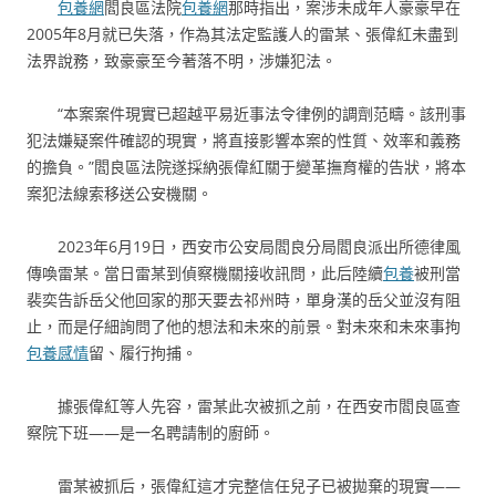
包養網
閻良區法院
包養網
那時指出，案涉未成年人豪豪早在
2005年8月就已失落，作為其法定監護人的雷某、張偉紅未盡到
法界說務，致豪豪至今著落不明，涉嫌犯法。
“本案案件現實已超越平易近事法令律例的調劑范疇。該刑事
犯法嫌疑案件確認的現實，將直接影響本案的性質、效率和義務
的擔負。”閻良區法院遂採納張偉紅關于變革撫育權的告狀，將本
案犯法線索移送公安機關。
2023年6月19日，西安市公安局閻良分局閻良派出所德律風
傳喚雷某。當日雷某到偵察機關接收訊問，此后陸續
包養
被刑當
裴奕告訴岳父他回家的那天要去祁州時，單身漢的岳父並沒有阻
止，而是仔細詢問了他的想法和未來的前景。對未來和未來事拘
包養感情
留、履行拘捕。
據張偉紅等人先容，雷某此次被抓之前，在西安市閻良區查
察院下班——是一名聘請制的廚師。
雷某被抓后，張偉紅這才完整信任兒子已被拋棄的現實——