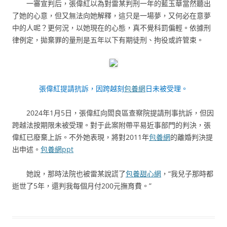
一審宣判后，張偉紅以為對雷某判刑一年的藍玉華當然聽出
了她的心意，但又無法向她解釋，這只是一場夢，又何必在意夢
中的人呢？更何況，以她現在的心態，真不覺科罰偏輕。依據刑
律例定，拋棄罪的量刑是五年以下有期徒刑、拘役或許管束。
張偉紅提請抗訴，因跨越刻
包養網
日未被受理。
2024年1月5日，張偉紅向閻良區查察院提請刑事抗訴，但因
跨越法按期限未被受理。對于此案附帶平易近事部門的判決，張
偉紅已廢棄上訴。不外她表現，將對2011年
包養網
的離婚判決提
出申述。
包養網ppt
她說，那時法院也被雷某說謊了
包養甜心網
，“我兒子那時都
逝世了5年，還判我每個月付200元撫育費。”