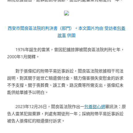
西安市閻良區法院的判決書（部門）。本文圖片均由 受訪者
包養
故事
供圖
1976年誕生的雷某，曾因犯擄掠罪被閻良區法院判刑七年，
2000年1月開釋。
對于張偉紅的附帶平易近事訴訟，閻良區法院依據相干司法
說明，對其關于逝世亡賠還償付金、精力傷害損失安慰金的訴求
不予支撐。關于喪葬費、誤工費、路況費等所需支出，張偉紅未
能供給單據予以明白。
2023年12月26日，閻良區法院作出一
包養甜心網
審訊決：原
告人雷某犯拋棄罪，判處有期徒刑一年；採納附帶平易近事訴訟
被告人張偉紅的賠還償付訴求。