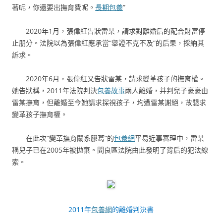
著呢，你還要出撫育費呢。
長期包養
”
2020年1月，張偉紅告狀雷某，請求對離婚后的配合財富停
止朋分。法院以為張偉紅應承當“舉證不克不及”的后果，採納其
訴求。
2020年6月，張偉紅又告狀雷某，請求變革孩子的撫育權。
她告狀稱，2011年法院判決
包養故事
兩人離婚，并判兒子豪豪由
雷某撫育，但離婚至今她請求探視孩子，均遭雷某謝絕，故懇求
變革孩子撫育權。
在此次“變革撫育關系膠葛”的
包養網
平易近事審理中，雷某
稱兒子已在2005年被拋棄。閻良區法院由此發明了背后的犯法線
索。
2011年
包養網
的離婚判決書