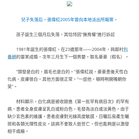
兒子失落后，張偉紅2005年曾向本地派出所報案。
孩子誕生三個月后失落，其怙恃因“撫育權”進行訴訟
1981年誕生的張偉紅，在23歲那年——2004年，與鄰村
包
養網
的雷某成婚，次年三月生下一個男嬰，取名豪豪（假名）。
“頭發是白的，眉毛也是白的。”張偉紅說，豪豪患後天性白
化病，皮膚很白，其他方面很正常，“一逗他，頓時咧開嘴朝你
笑”。
材料顯示，白化病是被收錄進《第一批罕有病目次》的罕有
病，患者全身皮膚呈乳白或粉白色，毛發為淡白或淡黃色。由于
缺少玄色素的維護，患者皮膚對光線高度敏感，日曬后易產生曬
斑和各類光理性皮炎。該病不會致人逝世亡，但也能夠是以激發
相干癌癥。