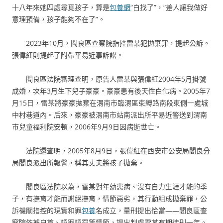
十八年來她四處尋覓孩子，算是
包養網
“白找了”，“差人讓我做好
意理預備，孩子能夠不在了”。
2023年10月，閻良區查察院指控雷某犯拋棄罪，提起公訴。
張偉紅則提起了附帶平易近事訴訟。
閻良區法院審理查明，原告人雷某與張偉紅2004年5月掛號
成婚，次年3月生下兒子豪豪。豪豪患有後天性白化病。2005年7
月15日，雷某將豪豪拋棄在渭南市臨渭區束縛路南段東側一處城
中村巷道內。后來，豪豪被渭南市站南派出所平易近警送到渭南
市兒童福利院安頓，2006年9月9日因病逝世亡。
法院還查明，2005年8月9日，張偉紅在西安市公安局閻良分
局閻良派出所報警，稱其丈夫將孩子拋棄。
閻良區法院以為，雷某對年幼患病、沒有自力生涯才能的季
子，有撫育才能而謝絕撫育，情節惡劣，其行動組成拋棄罪，公
訴機關指控的現實和罪
包養
名成立，量刑提出恰當——閻良區查
察院依據自首、認罪認罰等情節，提出判處雷某有期徒刑一年。