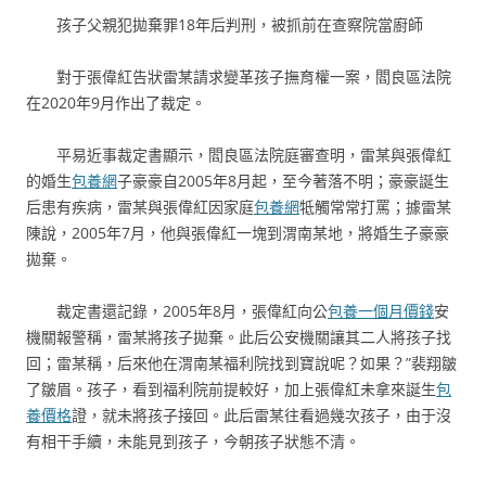
孩子父親犯拋棄罪18年后判刑，被抓前在查察院當廚師
對于張偉紅告狀雷某請求變革孩子撫育權一案，閻良區法院
在2020年9月作出了裁定。
平易近事裁定書顯示，閻良區法院庭審查明，雷某與張偉紅
的婚生
包養網
子豪豪自2005年8月起，至今著落不明；豪豪誕生
后患有疾病，雷某與張偉紅因家庭
包養網
牴觸常常打罵；據雷某
陳說，2005年7月，他與張偉紅一塊到渭南某地，將婚生子豪豪
拋棄。
裁定書還記錄，2005年8月，張偉紅向公
包養一個月價錢
安
機關報警稱，雷某將孩子拋棄。此后公安機關讓其二人將孩子找
回；雷某稱，后來他在渭南某福利院找到寶說呢？如果？”裴翔皺
了皺眉。孩子，看到福利院前提較好，加上張偉紅未拿來誕生
包
養價格
證，就未將孩子接回。此后雷某往看過幾次孩子，由于沒
有相干手續，未能見到孩子，今朝孩子狀態不清。