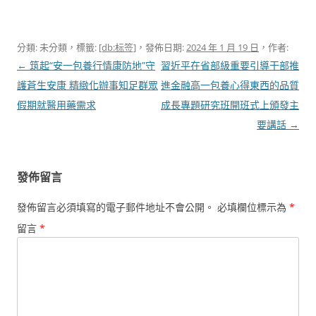
分類: 未分類，標籤:
[db:标签]
，發佈日期:
2024 年 1 月 19 日
，作者:
文
←
筑起“安一包養行情康防地”守
習近平在省部級重要引導干部推
章
護蒼生安康 精緻化辦事知足群眾
進金融高一包養心得東西的品質
導
假期就醫用藥需求
成長專題研究班開班式上頒發主
覽
要講話
→
發佈留言
發佈留言必須填寫的電子郵件地址不會公開。
必填欄位標示為
*
留言
*