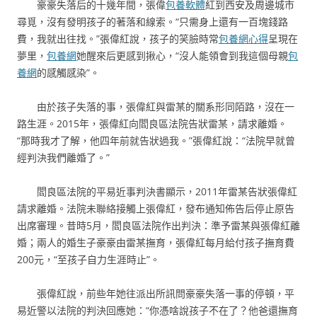
豪豪失落后的十幾年間，張偉
包養軟體
紅到西安及周邊城市
尋覓，沒有發明孩子的著落和線索。“只需身上還有一百塊錢路
費，我就出往找。”張偉紅說，孩子的笑臉時常
包養網心得
呈現在
夢里，
包養網
她醒來后更感到揪心，“沒人能領會到我這個母親
包
養網
的感觸感染”。
由於孩子失落的事，張偉紅與雷某的關系形同陌路，沒在一
路生涯。2015年，張偉紅向閻良區法院告狀雷某，請求離婚。
“那時我才了解，他四年前就告狀過我。”張偉紅說：“法院早就曾
經判決我們離婚了。”
閻良區法院的平易近事判決書顯示，2011年雷某告狀張偉紅
請求離婚。法院未聯絡接觸上張偉紅，發布通知佈告后停止原告
出席審理。昔時5月，閻良區法院作出判決：準予雷某與張偉紅離
婚；兩人的婚生子豪豪由雷某撫育，張偉紅每月給付孩子撫育費
200元，“至孩子自力生涯時止”。
張偉紅說，前些年她往派出所訊問豪豪失落一事的停頓，平
易近警以法院的判決回應她：“你憑啥說孩子不在了？他爸還撫育