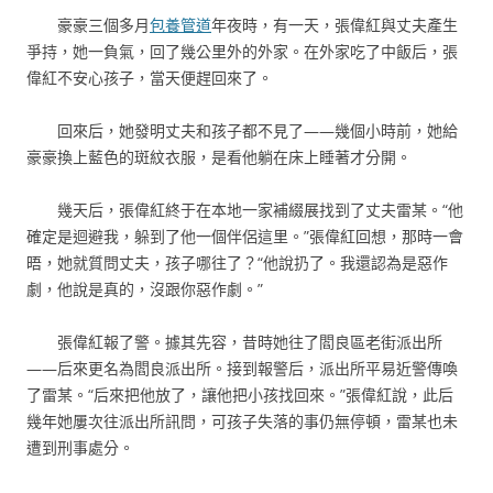
豪豪三個多月
包養管道
年夜時，有一天，張偉紅與丈夫產生
爭持，她一負氣，回了幾公里外的外家。在外家吃了中飯后，張
偉紅不安心孩子，當天便趕回來了。
回來后，她發明丈夫和孩子都不見了——幾個小時前，她給
豪豪換上藍色的斑紋衣服，是看他躺在床上睡著才分開。
幾天后，張偉紅終于在本地一家補綴展找到了丈夫雷某。“他
確定是迴避我，躲到了他一個伴侶這里。”張偉紅回想，那時一會
晤，她就質問丈夫，孩子哪往了？“他說扔了。我還認為是惡作
劇，他說是真的，沒跟你惡作劇。”
張偉紅報了警。據其先容，昔時她往了閻良區老街派出所
——后來更名為閻良派出所。接到報警后，派出所平易近警傳喚
了雷某。“后來把他放了，讓他把小孩找回來。”張偉紅說，此后
幾年她屢次往派出所訊問，可孩子失落的事仍無停頓，雷某也未
遭到刑事處分。