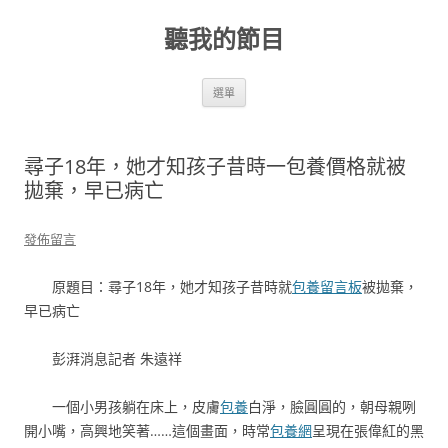
跳
至
聽我的節目
主
要
內
容
選單
尋子18年，她才知孩子昔時一包養價格就被
拋棄，早已病亡
發佈留言
原題目：尋子18年，她才知孩子昔時就
包養留言板
被拋棄，
早已病亡
彭湃消息記者 朱遠祥
一個小男孩躺在床上，皮膚
包養
白淨，臉圓圓的，朝母親咧
開小嘴，高興地笑著……這個畫面，時常
包養網
呈現在張偉紅的黑