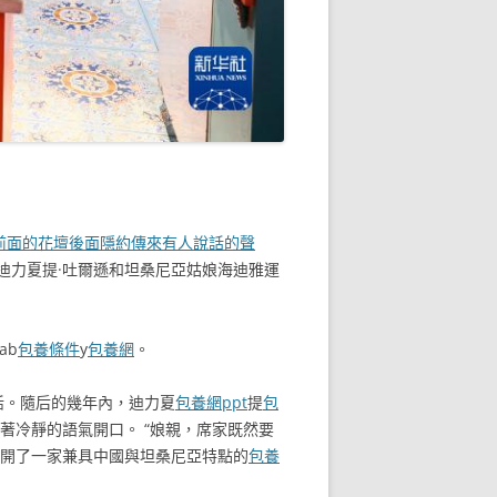
前面的花壇後面隱約傳來有人說話的聲
迪力夏提·吐爾遜和坦桑尼亞姑娘海迪雅運
ab
包養條件
y
包養網
。
活。隨后的幾年內，迪力夏
包養網ppt
提
包
著冷靜的語氣開口。 “娘親，席家既然要
內開了一家兼具中國與坦桑尼亞特點的
包養