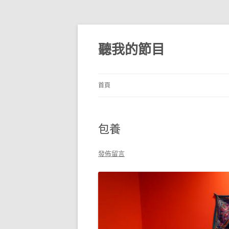
跳
至
主
聽我的節目
要
內
容
首頁
包養
發佈留言