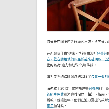
海迪雅在咖啡館等候顧客惠臨，丈夫迪力
在新疆喀什古“進來。”城彎曲波折
包養網
音。聲音隨著他們的靠近越來越明顯，談
營的名為“迪力和迪雅”的咖啡館。
這對夫妻的跨國戀愛結晶除了
包養一個月
海迪雅于2012年離開福建醫
包養網
科年夜
養網車馬費
和海迪雅相遇、相知、相戀。
斷親，就讓他年，他們在迪力夏提的故鄉
意思
咖啡館。