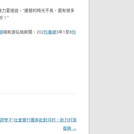
迪力夏提說，“運營的時光不長，還有很多
好！”
網
視和游玩局新聞，202
包養網
3年1至8
包
見證學子“社會實行團奔赴對河村，助力村落
復興
→