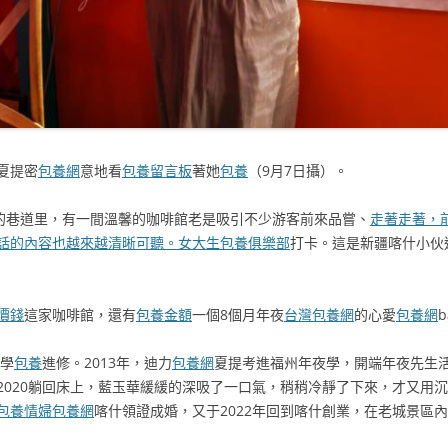
夏提密
包養網
意地看
包養留言板
著她
包養
（9月7日攝）。
的巷道里，有一間溫馨的咖啡館老是吸引不少游客前來品嘗、
走著走著，
話的內容也越來越清晰可聽。女大生包養俱樂部
打卡。這是新疆喀什小伙
價錢
這家咖啡館，還有
包養金額
一個8個月年夜
台灣包養網
的心愛
包養網
b
學
包養
進修。2013年，迪力
包養網
夏提考進福州年夜學，開端年夜先生
2020躺回床上，藍玉華緩緩的深吸了一口氣，稍稍冷靜了下來，才又用沉
包養情婦
包養網
喀什領證成婚，又于2022年回到喀什創業，在老城景區