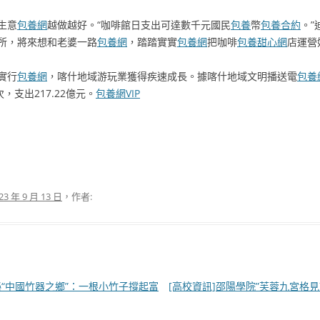
生意
包養網
越做越好。“咖啡館日支出可達數千元國民
包養
幣
包養合約
。”
所，將來想和老婆一路
包養網
，踏踏實實
包養網
把咖啡
包養甜心網
店運營
實行
包養網
，喀什地域游玩業獲得疾速成長。據喀什地域文明播送電
包養
次，支出217.22億元。
包養網VIP
23 年 9 月 13 日
，作者:
秘“中國竹器之鄉”：一根小竹子撐起富
[高校資訊]邵陽學院”芙蓉九宮格