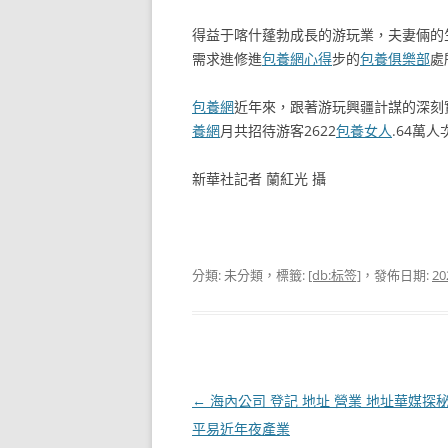
得益于喀什蓬勃成長的游玩業，夫妻倆的
需求進修進
包養網心得
步的
包養俱樂部
處
包養網
近年來，跟著游玩興疆計謀的深刻
養網
月共招待游客2622
包養女人
.64萬人
新華社記者 蘭紅光 攝
分類: 未分類，標籤:
[db:标签]
，發佈日期:
20
文
←
海內公司 登記 地址 營業 地址華媒探
章
平易近年夜產業