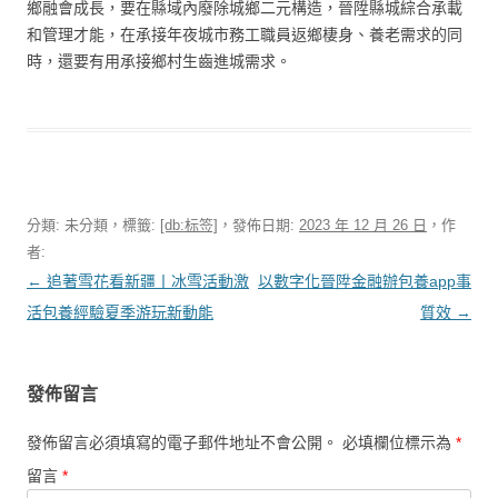
鄉融會成長，要在縣域內廢除城鄉二元構造，晉陞縣城綜合承載
和管理才能，在承接年夜城市務工職員返鄉棲身、養老需求的同
時，還要有用承接鄉村生齒進城需求。
分類: 未分類，標籤:
[db:标签]
，發佈日期:
2023 年 12 月 26 日
，作
者:
文
←
追著雪花看新疆丨冰雪活動激
以數字化晉陞金融辦包養app事
章
活包養經驗夏季游玩新動能
質效
→
導
覽
發佈留言
發佈留言必須填寫的電子郵件地址不會公開。
必填欄位標示為
*
留言
*