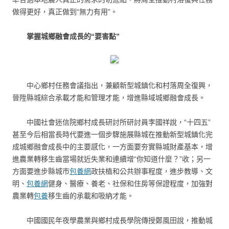
做得更好，真正做到“無力有用”。
掌握城鄉融會成長的“要害點”
中心鄉村任務會議指出，兼顧新型城鎮化和村落周全復興，
晉陞縣城綜合承載才能和管理才能，增進縣域城鄉融會成長。
中國社會迷信院鄉村成長研討所研討員李國祥說，“十四五”
甚至今后相當長時代要進一個步驟施展縣城在推動新型城鎮化完
成城鄉融會成長中的主要感化，一方面要夯實縣城財產基本，增
進農業轉移生齒當場就近失業和連續增“你知道什麼？”收；另一
方面要進步縣城市
包養網
政扶植和公共辦事程度，進步教導、文
明、
包養網
健身、醫療、養老、社保和住房等保證程度，加強對
農業轉
包養
移生齒的承載和吸納才能。
中國國民年夜學農業與鄉村成長學院傳授鄭風田說，推動城