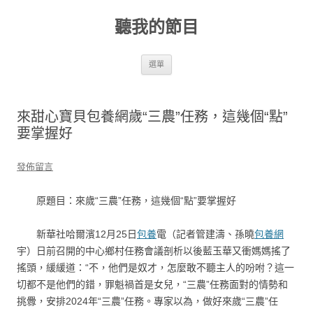
跳
至
聽我的節目
主
要
內
容
選單
來甜心寶貝包養網歲“三農”任務，這幾個“點”
要掌握好
發佈留言
原題目：來歲“三農”任務，這幾個“點”要掌握好
新華社哈爾濱12月25日
包養
電（記者管建濤、孫曉
包養網
宇）日前召開的中心鄉村任務會議剖析以後藍玉華又衝媽媽搖了
搖頭，緩緩道：“不，他們是奴才，怎麼敢不聽主人的吩咐？這一
切都不是他們的錯，罪魁禍首是女兒，“三農”任務面對的情勢和
挑釁，安排2024年“三農”任務。專家以為，做好來歲“三農”任