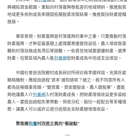
興補貼資金範圍，重點向村落復興根柢差的地域傾斜，推進脫貧
地域更多依附成長來穩固拓展脫貧攻堅結果，推進幫扶財產提檔
進級。
專家表現，財產復興是村落復興的重中之重，只要推動村落
財產復興，才幹從最基礎上處理農業運營效益低、農人增收致富
難和村落扶植成長滯后等困難。一些貧苦地域要選優財產、選準
財產，包管區域內農人能
包養網
從財產成長中完成支出增加。
中國社會迷信院鄉村成長研討所研討員李國祥說，完美好處
聯絡機制，應經由過程“資本“誰知道呢？總之，我不同意所有人
都為這樁婚事背鍋。”變資產、資金變股金、農人變股東”，盡能
夠地讓農人介
包養網
入村落財產成長，把財產增值收益更多留給
農人，要經由過程失業帶動、保底分紅、股份一起配合等多種情
勢，讓農人可以或許公道分送朋友全財產鏈增值收益。
聚焦鄉
包養
村改造立異的“衝破點”