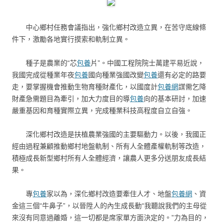
中心鄉村任務會議指出，強化鄉村改造立異，在苦守底線條
件下，激勵各地實行摸索和軌制立異。
種子是農業的“芯
包養
片”。中國工程院院士萬建平易近說，
我國完成從種業年夜
包養
國向種業強國改變
包養
還有必定的路要
走，要掌握機會推動生物育種財產化，以國度計
包養網
謀需乞降
財產急需題目為牽引，加大力度目的導
包養
向的基本研討，加速
嚴重基因和育種實際立異，完成種業科技高程度自立自強。
深化鄉村改造是扶植農業強國的主要驅動力。以後，我國正
經由過程兼顧推動鄉村地盤軌制、所有人全體產權軌制等改造，
積極成長新型鄉村所有人全體經濟，讓農人更多分送朋友成長結
果。
專
包養
家以為，深化鄉村改造要牽住人才、地盤
包養網
、資
金這三個“牛鼻子”，以晉陞人的內生成長動“我聽說我們的主母從
來沒有同意過離婚，這一切都是席家單方面決定的。”力為目的，