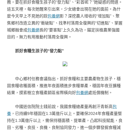
務，要在抓好食糧生孩子的“發力點”、“彩首呢？”她疑惑的問道。
這五天裡，每次她醒來引出來，少女總會出現在她的面前。為什
麼今天早上不見她的踪
包養網
影？深挖農人增收的“增加點”、聚
焦鄉村改造立異的“衝破點”、找準村落周全復興的“切進點”、掌握
城鄉融會成
包養網
長的“要害點”上久久為功，錨定扶植農業強國
目的，無力有用推動村落周全復興。
抓好食糧生孩子的“發力點”
中心鄉村任務會議指出，抓好食糧和主要農產物生孩子，穩
固食糧收穫面積，推進年夜面積進步食糧單產，穩固年夜豆擴種
結果，摸索樹立食糧產銷區省際橫向好
包養網
處抵償機制。
中國迷信院院士錢前說，我國食糧總產量再創汗青新高
包
養
，已持續9年穩固在1.3萬億斤以上。要確保2024年食糧產量堅
持在1.3萬億斤以上，需保持穩面積、提單產，凸起科技賦能，良
田、劣種、良技、良機、良制協同發力，進一個步驟發掘食糧減